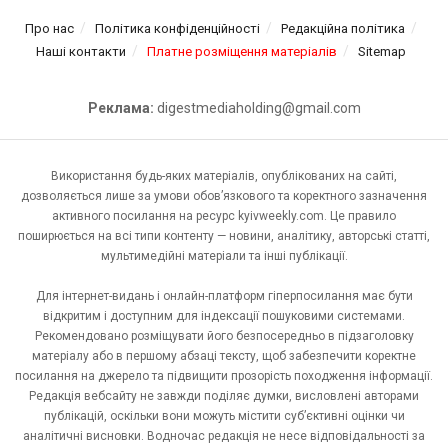
Про нас
Політика конфіденційності
Редакційна політика
Наші контакти
Платне розміщення матеріалів
Sitemap
Реклама:
digestmediaholding@gmail.com
Використання будь-яких матеріалів, опублікованих на сайті,
дозволяється лише за умови обов’язкового та коректного зазначення
активного посилання на ресурс kyivweekly.com. Це правило
поширюється на всі типи контенту — новини, аналітику, авторські статті,
мультимедійні матеріали та інші публікації.
Для інтернет-видань і онлайн-платформ гіперпосилання має бути
відкритим і доступним для індексації пошуковими системами.
Рекомендовано розміщувати його безпосередньо в підзаголовку
матеріалу або в першому абзаці тексту, щоб забезпечити коректне
посилання на джерело та підвищити прозорість походження інформації.
Редакція вебсайту не завжди поділяє думки, висловлені авторами
публікацій, оскільки вони можуть містити суб’єктивні оцінки чи
аналітичні висновки. Водночас редакція не несе відповідальності за