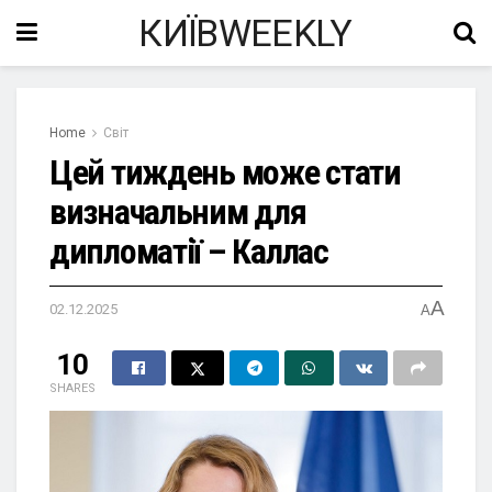
КИЇВWEEKLY
Home
Світ
Цей тиждень може стати
визначальним для
дипломатії – Каллас
A
02.12.2025
A
10
SHARES