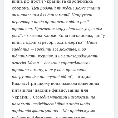
війна рф проти України та європейська
оборона. "
Цей робочий тиждень може стати
визначальним для дипломатії. Напружені
переговори щодо припинення війни росії
тривають. Прагнення миру вітають усі, окрім
росії
", – сказала Каллас Вона наголосила, що "у
війні є один агресор і одна жертва". "
Наше
завдання — зробити все можливе, щоб
підтримати жертву, а не винагороджувати
агресію. Мета — досягти справедливого і
тривалого миру, а не угоди, що закладе
підґрунтя для наступної війни
", – додала
Каллас. При цьому вона назвала ключовим
питанням "надійне фінансування для
України". "
Сьогодні міністри наголосили на
нагальній необхідності дійти згоди щодо
варіантів фінансування… Ми продовжуємо
роботу над досягненням консенсусу та