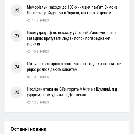
Меморіальні заходи до 100-річчя дня пам’яті Симона
Петлюри пройдуть як в Україні, так і за кордоном
14 SHARES
Після удару рф по вокзалу у Лозовій з'ясовують, що
завадило врятувати людей попри попередження і
укриття
10 SHARES
П’ять правил гарного свята які знають декоратори але
рідко розповідають клієнтам
10 SHARES
Наслідки атаки на Київ: горять МАФи на Шулявці, під
ударом кіностудія імені Довженка
12 SHARES
Останні новини