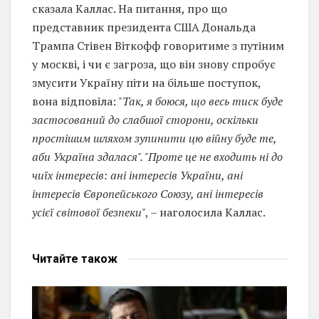
сказала Каллас. На питання, про що
представник президента США Дональда
Трампа Стівен Віткофф говоритиме з путіним
у москві, і чи є загроза, що він знову спробує
змусити Україну піти на більше поступок,
вона відповіла: "
Так, я боюся, що весь тиск буде
застосований до слабшої сторони, оскільки
простішим шляхом зупинити цю війну буде те,
аби Україна здалася". "Проте це не входить ні до
чиїх інтересів: ані інтересів України, ані
інтересів Європейського Союзу, ані інтересів
усієї світової безпеки
", – наголосила Каллас.
Читайте
також