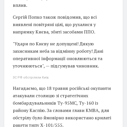
вплив.
Сергій Попко також повідомив, що всі
виявлені повітряні цілі, що рухалися у
напрямку Києва, збиті засобами ППО.
"Удари по Києву не допущені! Дякую
захисникам неба за відмінну роботу! Дані
оперативної інформації оновлюються та
уточнюються", — підсумував чиновник.
ЗС РФ обстріляли Київ
Нагадаємо, що 18 травня російські окупанти
атакували столицю зі стратегічних
бомбардувальників Ту-95МС, Ту-160 із
району Каспію. За словами глави КМВА, для
обстрілу було ймовірно використано крилаті
ракети типу Х-101/555.