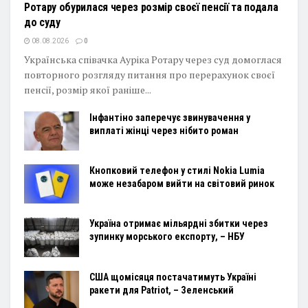
Ротару обурилася через розмір своєї пенсії та подала
до суду
08.08.2026
0
Українська співачка Ауріка Ротару через суд домоглася
повторного розгляду питання про перерахунок своєї
пенсії, розмір якої раніше...
Інфантіно заперечує звинувачення у
виплаті жінці через нібито роман
Кнопковий телефон у стилі Nokia Lumia
може незабаром вийти на світовий ринок
Україна отримає мільярдні збитки через
зупинку морського експорту, – НБУ
США щомісяця постачатимуть Україні
ракети для Patriot, – Зеленський