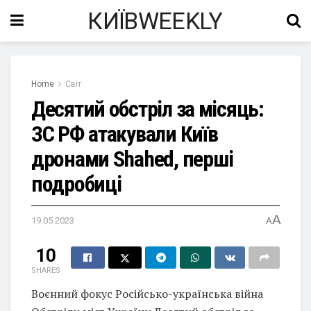
КИЇВWEEKLY
Home
Світ
Десятий обстріл за місяць:
ЗС РФ атакували Київ
дронами Shahed, перші
подробиці
A
19.05.2023
A
10
SHARES
Воєнний фокус Російсько-українська війна