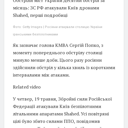
Обстріли міст України Десятий обстріл за
місяць: ЗС РФ атакували Київ дронами
Shahed, перші подробиці
Фото: Getty Images | Росіяни атакували столицю України
іранськими безпілотниками
Як зазначає голова КМВА Сергій Попко, з
моменту попереднього обстрілу столиці
минуло менше доби. Цього разу росіяни
здійснили обстріл у кілька хвиль із короткими
інтервалами між атаками.
Related video
У четвер, 19 травня, Збройні сили Російської
Федерації атакували Київ безпілотними
літальними апаратами Shahed. Усі повітряні
цілі було збито силами ППО, повідомив