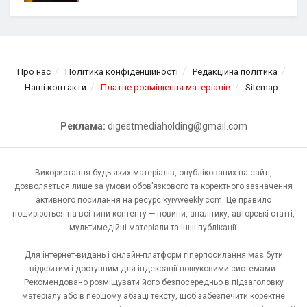
Про нас
Політика конфіденційності
Редакційна політика
Наші контакти
Платне розміщення матеріалів
Sitemap
Реклама:
digestmediaholding@gmail.com
Використання будь-яких матеріалів, опублікованих на сайті,
дозволяється лише за умови обов’язкового та коректного зазначення
активного посилання на ресурс kyivweekly.com. Це правило
поширюється на всі типи контенту — новини, аналітику, авторські статті,
мультимедійні матеріали та інші публікації.
Для інтернет-видань і онлайн-платформ гіперпосилання має бути
відкритим і доступним для індексації пошуковими системами.
Рекомендовано розміщувати його безпосередньо в підзаголовку
матеріалу або в першому абзаці тексту, щоб забезпечити коректне