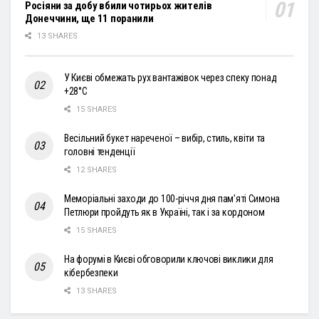
Росіяни за добу вбили чотирьох жителів
Донеччини, ще 11 поранили
13 SHARES
У Києві обмежать рух вантажівок через спеку понад
+28°С
15 SHARES
Весільний букет нареченої – вибір, стиль, квіти та
головні тенденції
12 SHARES
Меморіальні заходи до 100-річчя дня пам’яті Симона
Петлюри пройдуть як в Україні, так і за кордоном
15 SHARES
На форумі в Києві обговорили ключові виклики для
кібербезпеки
13 SHARES