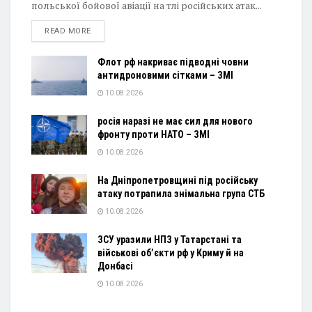
польської бойової авіації на тлі російських атак...
DETAILS
READ MORE
Флот рф накриває підводні човни
антидроновими сітками – ЗМІ
10.08.2026
росія наразі не має сил для нового
фронту проти НАТО – ЗМІ
10.08.2026
На Дніпропетровщині під російську
атаку потрапила знімальна група СТБ
10.08.2026
ЗСУ уразили НПЗ у Татарстані та
військові об’єкти рф у Криму й на
Донбасі
10.08.2026