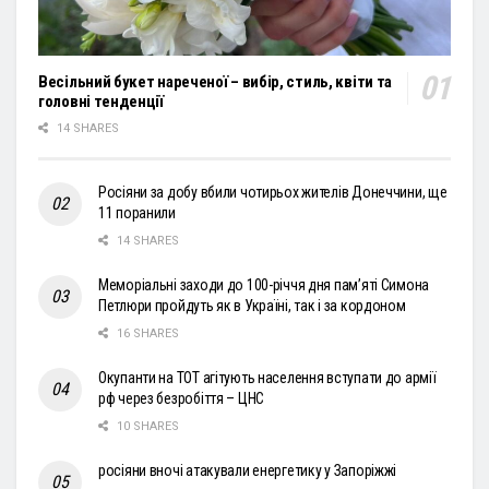
Весільний букет нареченої – вибір, стиль, квіти та
головні тенденції
14 SHARES
Росіяни за добу вбили чотирьох жителів Донеччини, ще
11 поранили
14 SHARES
Меморіальні заходи до 100-річчя дня пам’яті Симона
Петлюри пройдуть як в Україні, так і за кордоном
16 SHARES
Окупанти на ТОТ агітують населення вступати до армії
рф через безробіття – ЦНС
10 SHARES
росіяни вночі атакували енергетику у Запоріжжі