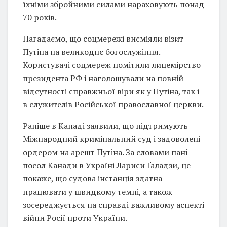
їхніми збройними силами нараховують понад
70 років.
Нагадаємо, що соцмережі висміяли візит
Путіна на великоднє богослужіння.
Користувачі соцмереж помітили лицемірство
президента РФ і наголошували на повній
відсутності справжньої віри як у Путіна, так і
в служителів Російської православної церкви.
Раніше в Канаді заявили, що підтримують
Міжнародний кримінальний суд і задоволені
ордером на арешт Путіна. За словами пані
посол Канади в Україні Лариси Ґаладзи, це
покаже, що судова інстанція здатна
працювати у швидкому темпі, а також
зосереджується на справді важливому аспекті
війни Росії проти України.