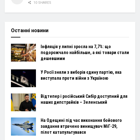
10 SHARES
Останні новини
Інфляція у липні зросла на 7,7%: що
подорожчало найбільше, а які товари стали
дешевшими
У Росії зняли з виборів єдину партію, яка
виступала проти війни з Україною
Відтепер і російський Сибір доступний для
наших дипстрайків – Зеленський
На Одещині під час виконання бойового
завдання втрачено винищувач МіГ-29,
пілот катапультувався