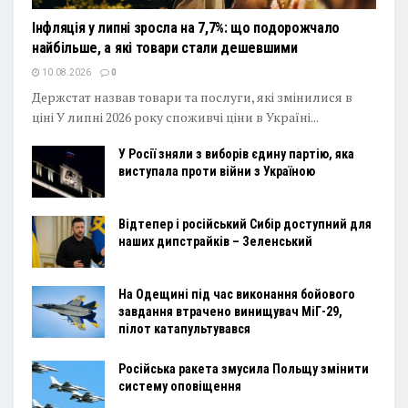
Інфляція у липні зросла на 7,7%: що подорожчало
найбільше, а які товари стали дешевшими
10.08.2026
0
Держстат назвав товари та послуги, які змінилися в
ціні У липні 2026 року споживчі ціни в Україні...
У Росії зняли з виборів єдину партію, яка
виступала проти війни з Україною
Відтепер і російський Сибір доступний для
наших дипстрайків – Зеленський
На Одещині під час виконання бойового
завдання втрачено винищувач МіГ-29,
пілот катапультувався
Російська ракета змусила Польщу змінити
систему оповіщення