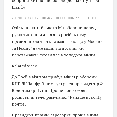
оборони Китаю: що обговорювали Путін та
Шанфу
До Росії з візитом прибув міністр оборони КНР Лі Шанфу.
Очільник китайського Міноборони перед
рукостисканням віддав російському
президентові честь та зазначив, що у Москви
та Пекіну "дуже міцні відносини, які
переважають союзи часів холодної війни".
Related video
До Росії з візитом прибув міністр оборони
КНР Лі Шанфу. З ним зустрівся президент рФ
Володимир Путін. Про це повідомляє
російський телеграм-канал "Раньше всех. Ну
почти".
Президент країни-агресорки провів з ним