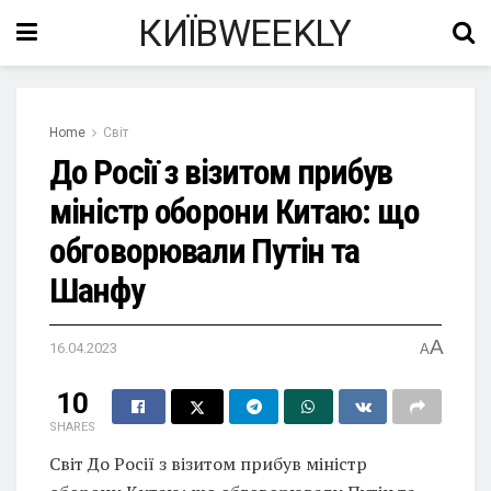
КИЇВWEEKLY
Home
Світ
До Росії з візитом прибув
міністр оборони Китаю: що
обговорювали Путін та
Шанфу
A
16.04.2023
A
10
SHARES
Світ До Росії з візитом прибув міністр