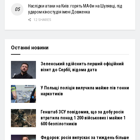
Наслідки атаки на Київ: горять МАФи на Шулявці, під
ударом кіностудія імені Довженка
12 SHARES
Останні новини
Зеленський здійснить перший офіційний
візит до Сербії, відома дата
У Польщі поліція вилучила майже пів тонни
наркотиків
Генштаб ЗСУ повідомив, що за добу росія
втратила понад 1 200 військових і майже 1
600 безпілотників
Федоров: росія випускає за тиждень більше