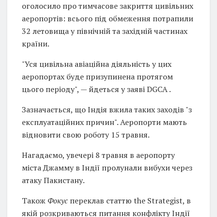
оголосило про тимчасове закриття цивільних
аеропортів: всього під обмеження потрапили
32 летовища у північній та західній частинах
країни.
"Уся цивільна авіаційна діяльність у цих
аеропортах буде призупинена протягом
цього періоду", — йдеться у заяві DGCA .
Зазначається, що Індія вжила таких заходів "з
експлуатаційних причин". Аеропорти мають
відновити свою роботу 15 травня.
Нагадаємо, увечері 8 травня в аеропорту
міста Джамму в Індії пролунали вибухи через
атаку Пакистану.
Також
Фокус
переклав статтю the Strategist, в
якій розкриваються питання конфлікту Індії