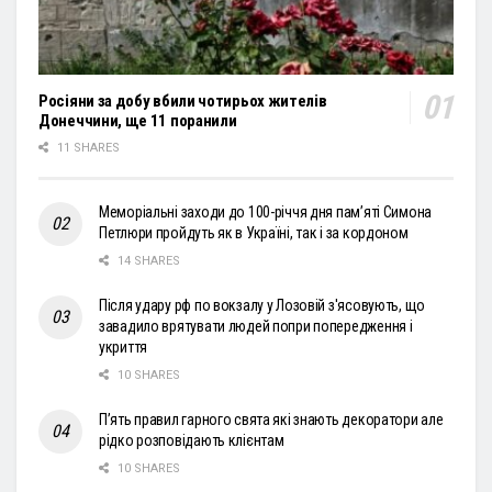
Росіяни за добу вбили чотирьох жителів
Донеччини, ще 11 поранили
11 SHARES
Меморіальні заходи до 100-річчя дня пам’яті Симона
Петлюри пройдуть як в Україні, так і за кордоном
14 SHARES
Після удару рф по вокзалу у Лозовій з'ясовують, що
завадило врятувати людей попри попередження і
укриття
10 SHARES
П’ять правил гарного свята які знають декоратори але
рідко розповідають клієнтам
10 SHARES