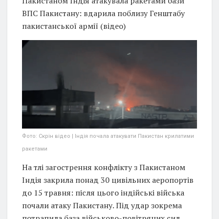
Пакистаном Індія атакувала ракетами бази
ВПС Пакистану: вдарила поблизу Генштабу
пакистанської армії (відео)
Фото: Скрін відео | Індія почала атакувати Пакистан крилатими
ракетами
На тлі загострення конфлікту з Пакистаном
Індія закрила понад 30 цивільних аеропортів
до 15 травня: після цього індійські війська
почали атаку Пакистану. Під удар зокрема
потрапила база військово-повітряних сил