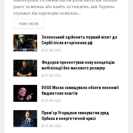
ракет за місяць або навіть за тиждень, ніж Україна
отримує від партнерів за місяць...
DETAILS
READ MORE
Зеленський здійснить перший візит до
Сербії після вторгнення рф
07.08.2026
Федоров презентував нову концепцію
мобілізації без масового розшуку
07.08.2026
DOGE Маска завищувала обсяги економії
бюджетних коштів
07.08.2026
Прем’єр Угорщини звинуватив уряд
Орбана в енергетичній кризі
07.08.2026