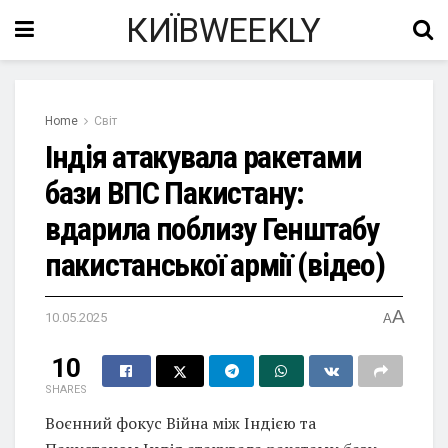
КИЇВWEEKLY
Home
Світ
Індія атакувала ракетами
бази ВПС Пакистану:
вдарила поблизу Генштабу
пакистанської армії (відео)
A
10.05.2025
A
10
SHARES
Воєнний фокус Війна між Індією та