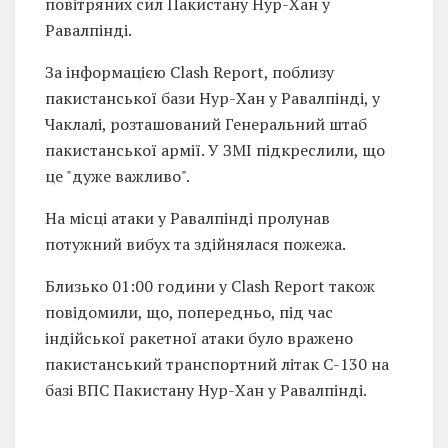
повітряних сил Пакистану Нур-Хан у
Равалпінді.
За інформацією Clash Report, поблизу
пакистанської бази Нур-Хан у Равалпінді, у
Чаклалі, розташований Генеральний штаб
пакистанської армії. У ЗМІ підкреслили, що
це "дуже важливо".
На місці атаки у Равалпінді пролунав
потужний вибух та здійнялася пожежа.
Близько 01:00 години у Clash Report також
повідомили, що, попередньо, під час
індійської ракетної атаки було вражено
пакистанський транспортний літак C-130 на
базі ВПС Пакистану Нур-Хан у Равалпінді.