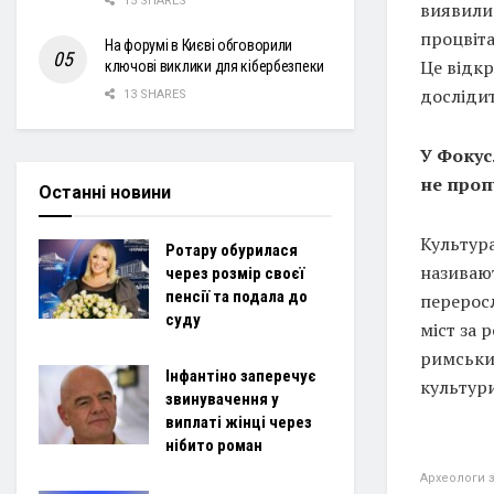
15 SHARES
виявили 
процвіта
На форумі в Києві обговорили
Це відкр
ключові виклики для кібербезпеки
дослідит
13 SHARES
У Фокус
не проп
Останні новини
Культура
Ротару обурилася
називают
через розмір своєї
пенсії та подала до
переросл
суду
міст за 
римським
Інфантіно заперечує
культури
звинувачення у
виплаті жінці через
нібито роман
Археологи з