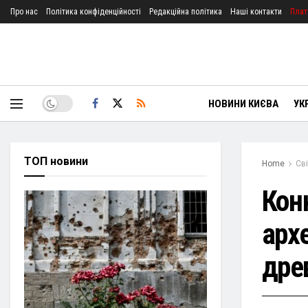
Про нас
Політика конфіденційності
Редакційна політика
Наші контакти
Плат
НОВИНИ КИЄВА
УК
ТОП новини
Home
Сві
Кон
арх
дре