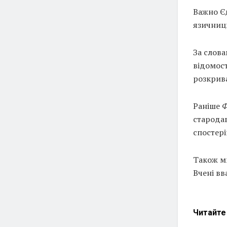
Важно Єд
язичниц
За слова
відомост
розкрив
Раніше
Ф
стародав
спостері
Також ми
Вчені вв
Читайт