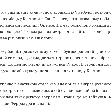
и у співпраці з культурною асоціацією Vive Avión розкопу
аких місць у Кастро-де-Сан-Вісенсо, розташованому побл
 іспанській провінції Оренсе. Під час розкопок команда д
ію площею 140 квадратних метрів, де знайшла важливі ар
два різьблені кам'яні блоки.
му блоці, прямокутному камені, був зображений трискел
ній символ, що складається з трьох переплетених спіралей
ся, що цей мотив, який датується IV або III століттям до
 духовне або культурне значення для народу Кастро.
ажливою знахідкою стала кам'яна брила з вигравірувано
кою трояндою, символом, який був виявлений на інших
их пам'ятках регіону, зокрема в Сітанія-де-Брітейруш в П
-дас-Феррадура в Іспанії.