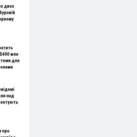
по двох
 буровій
Чорному
ратить
$400 млн
стеми для
ронами
евідомі
ли над
монтують
и про