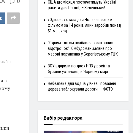
A
0
A
США щомісяця постачатимуть Україні
ракети для Patriot, – Зеленський
«Одіссея» стала для Нолана першим
фільмом за 14 років, який заробив понад
$1 мільярд
и
"Одним кліком позбавляли законних
відстрочок": Омбудсман заявив про
масові порушення у Берегівському ТЦК
кам"яні
ЗСУ вдарили по двох НПЗ у росії та
буровій установці в Чорному морі
и з
Небезпека для водіїв у Києві: повалені
ькому
дерева заблокували дороги, – ФОТО
Вибір редактора
ники