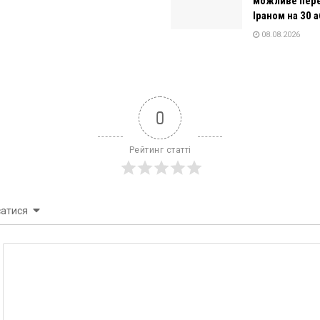
можливе пере
Іраном на 30 а
08.08.2026
0
Рейтинг статті
сатися