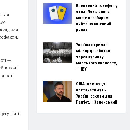
Кнопковий телефон у
стилі Nokia Lumia
вали
може незабаром
изу
вийти на світовий
ослідила
ринок
тефакти,
Україна отримає
мільярдні збитки
через зупинку
іон —
морського експорту,
 в колі.
– НБУ
 нашої
США щомісяця
постачатимуть
Україні ракети для
ю
Patriot, – Зеленський
ортугалії