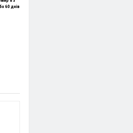
мир’я з
бо 60 днів