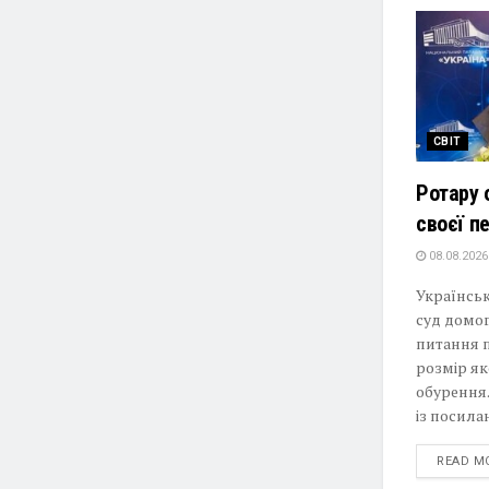
СВІТ
Ротару 
своєї пе
08.08.2026
Українськ
суд домо
питання п
розмір як
обурення.
із посила
READ M