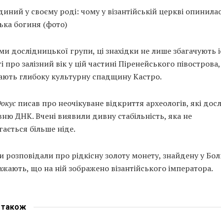
иний у своєму роді: чому у візантійській церкві опинила
ька богиня (фото)
ми дослідницької групи, ці знахідки не лише збагачують 
і про залізний вік у цій частині Піренейського півострова,
ають глибоку культурну спадщину Кастро.
окус
писав про неочікуване відкриття археологів, які дос
ню ДНК. Вчені виявили дивну стабільність, яка не
гається більше ніде.
 розповідали про рідкісну золоту монету, знайдену у Болг
ажають, що на ній зображено візантійського імператора.
е
також