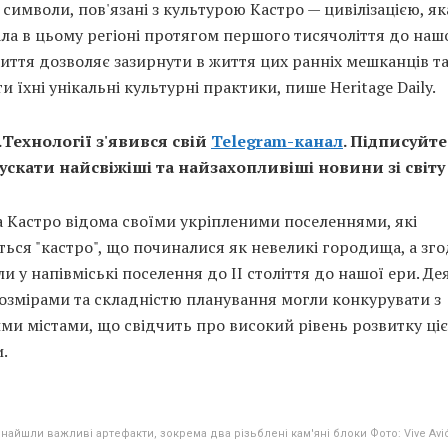
символи, пов'язані з культурою Кастро — цивілізацією, як
ла в цьому регіоні протягом першого тисячоліття до нашо
иття дозволяє зазирнути в життя цих ранніх мешканців т
и їхні унікальні культурні практики, пише Heritage Daily.
.Технології з'явився свій
Telegram-канал
. Підписуйте
ускати найсвіжіші та найзахопливіші новини зі світу
 Кастро відома своїми укріпленими поселеннями, які
ься "кастро", що починалися як невеликі городища, а зг
и у напівміські поселення до II століття до нашої ери. Дея
розмірами та складністю планування могли конкурувати з
и містами, що свідчить про високий рівень розвитку ціє
.
найшли важливі артефакти, зокрема два різьблені кам'яні блоки Фото: Vive Avió