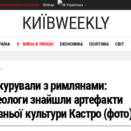
не розміщення матеріалів
Sitemap
Українська
КИЇВWEEKLY
РАЇНА
ВІЙНА В УКРАЇНІ
ЕКОНОМІКА
ПОЛІТИКА
СВІТ
т
курували з римлянами:
еологи знайшли артефакти
вньої культури Кастро (фото