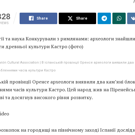
328
Share
Share
VIEWS
ії та наука Конкурували з римлянами: археологи знайшл
и древньої культури Кастро (фото)
Avión Cultural Association | В іспанській провінції Оренсе археологи виявили два 
ьбленнями часів культури Кастро
ькій провінції Оренсе археологи виявили два кам’яні блок
нями часів культури Кастро. Цей народ жив на Піренейс
ві та досягнув високого рівня розвитку.
video
розкопок на городищі на північному заході Іспанії дослід