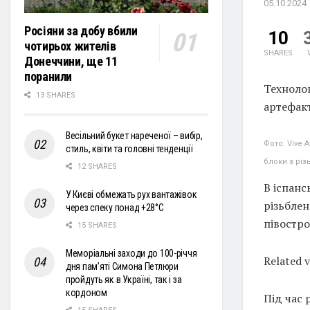
05.10.2024
Росіяни за добу вбили
10
чотирьох жителів
SHARES
Донеччини, ще 11
поранили
Технолог
13 SHARES
артефакт
Весільний букет нареченої – вибір,
Фото: Vive 
стиль, квіти та головні тенденції
блоки з різ
12 SHARES
В іспанс
У Києві обмежать рух вантажівок
різьблен
через спеку понад +28°С
півостро
15 SHARES
Меморіальні заходи до 100-річчя
Related 
дня пам’яті Симона Петлюри
пройдуть як в Україні, так і за
кордоном
Під час 