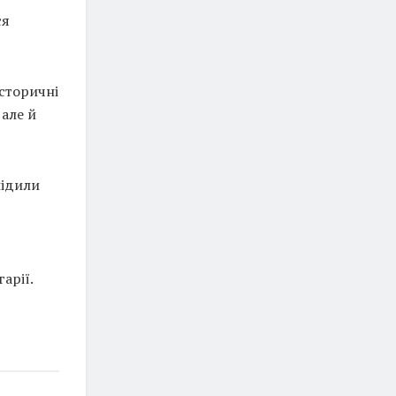
ся
історичні
 але й
лідили
арії.