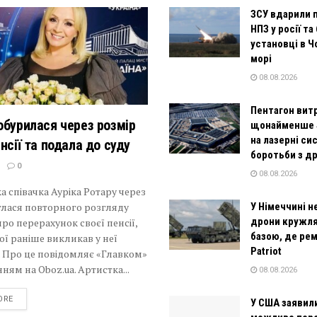
ЗСУ вдарили 
НПЗ у росії та
установці в 
морі
08.08.2026
Пентагон вит
обурилася через розмір
щонайменше 
на лазерні си
нсії та подала до суду
боротьби з д
0
08.08.2026
а співачка Ауріка Ротару через
глася повторного розгляду
У Німеччині н
дрони кружля
ро перерахунок своєї пенсії,
базою, де ре
ої раніше викликав у неї
Patriot
 Про це повідомляє «Главком»
нням на Oboz.ua. Артистка...
08.08.2026
DETAILS
ORE
У США заявил