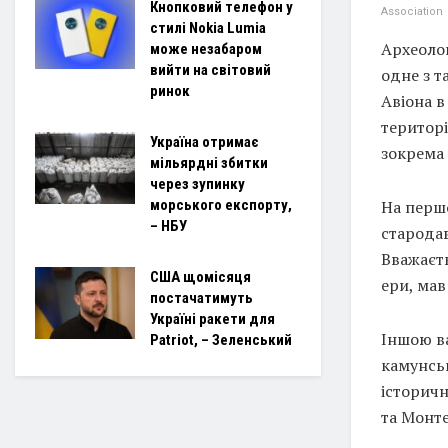
Кнопковий телефон у
Association
стилі Nokia Lumia
Археолог
може незабаром
вийти на світовий
одне з т
ринок
Авіона в
територ
Україна отримає
зокрема 
мільярдні збитки
через зупинку
На першо
морського експорту,
– НБУ
стародав
Вважаєть
США щомісяця
ери, мав
постачатимуть
Україні ракети для
Іншою в
Patriot, – Зеленський
камунсь
історичн
та Монте