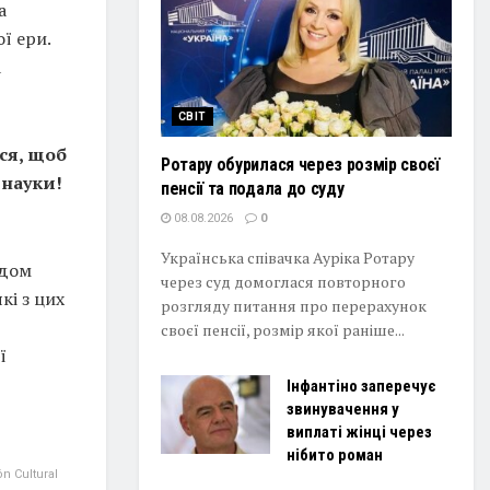
а
ї ери.
а
СВІТ
ся, щоб
Ротару обурилася через розмір своєї
 науки!
пенсії та подала до суду
08.08.2026
0
Українська співачка Ауріка Ротару
одом
через суд домоглася повторного
кі з цих
розгляду питання про перерахунок
своєї пенсії, розмір якої раніше...
ї
Інфантіно заперечує
звинувачення у
виплаті жінці через
нібито роман
n Cultural