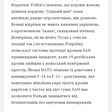
Водночас Politico зазначає, що вздовж деяких
ділянок кордону "Східний щит" поки
виглядає радше перспективно, ніж реально.
Великі відрізки не мають видимих укріплень,
а протитанкові "їжаки", складовані поблизу
Домбрівки, після візиту Туска у село на
позиції так і не встановили. Розробку
польської системи протидії дронам SAN
пришвидшив інцидент, коли 19 російських
дронів увійшли у польський повітряний
простір. Літаки НАТО збивали їх ракетами з
винищувачів F-16 та F-35 – реагування, яке
коштувало мільйони євро проти дронів
вартістю у частку від цієї суми. SAN має
дозволити Польщі захищатися від
безпілотників без залучення винищувачів.