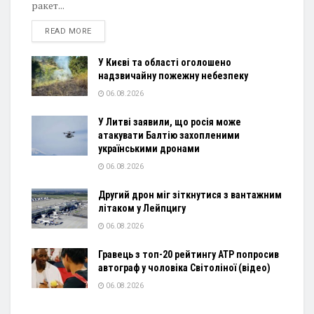
ракет...
DETAILS
READ MORE
У Києві та області оголошено
надзвичайну пожежну небезпеку
06.08.2026
У Литві заявили, що росія може
атакувати Балтію захопленими
українськими дронами
06.08.2026
Другий дрон міг зіткнутися з вантажним
літаком у Лейпцигу
06.08.2026
Гравець з топ-20 рейтингу ATP попросив
автограф у чоловіка Світоліної (відео)
06.08.2026