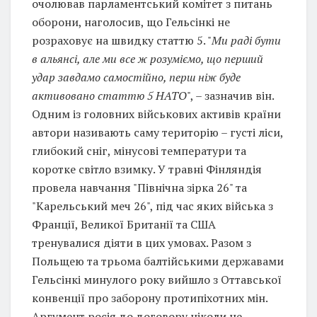
очолював парламентський комітет з питань
оборони, наголосив, що Гельсінкі не
розраховує на швидку статтю 5. "
Ми раді бути
в альянсі, але ми все ж розуміємо, що перший
удар завдамо самостійно, перш ніж буде
активовано статтю 5 НАТО
", – зазначив він.
Одним із головних військових активів країни
автори називають саму територію – густі ліси,
глибокий сніг, мінусові температури та
коротке світло взимку. У травні Фінляндія
провела навчання "Північна зірка 26" та
"Карельський меч 26", під час яких війська з
Франції, Великої Британії та США
тренувалися діяти в цих умовах. Разом з
Польщею та трьома балтійськими державами
Гельсінкі минулого року вийшло з Оттавської
конвенції про заборону протипіхотних мін.
Аргумент росія до договору ніколи не