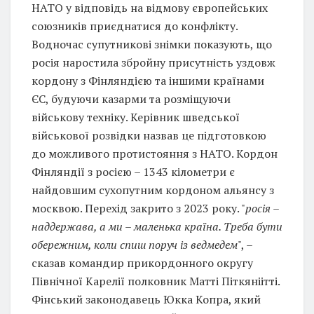
НАТО у відповідь на відмову європейських
союзників приєднатися до конфлікту.
Водночас супутникові знімки показують, що
росія наростила збройну присутність уздовж
кордону з Фінляндією та іншими країнами
ЄС, будуючи казарми та розміщуючи
військову техніку. Керівник шведської
військової розвідки назвав це підготовкою
до можливого протистояння з НАТО. Кордон
Фінляндії з росією – 1343 кілометри є
найдовшим сухопутним кордоном альянсу з
москвою. Перехід закрито з 2023 року. "
росія –
наддержава, а ми – маленька країна. Треба бути
обережним, коли спиш поруч із ведмедем
", –
сказав командир прикордонного округу
Північної Карелії полковник Матті Піткяніітті.
Фінський законодавець Юкка Копра, який