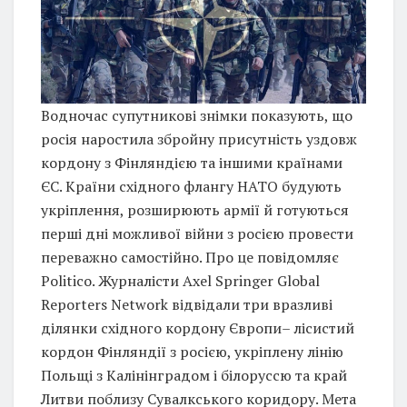
Водночас супутникові знімки показують, що
росія наростила збройну присутність уздовж
кордону з Фінляндією та іншими країнами
ЄС. Країни східного флангу НАТО будують
укріплення, розширюють армії й готуються
перші дні можливої війни з росією провести
переважно самостійно. Про це повідомляє
Politico. Журналісти Axel Springer Global
Reporters Network відвідали три вразливі
ділянки східного кордону Європи– лісистий
кордон Фінляндії з росією, укріплену лінію
Польщі з Калінінградом і білоруссю та край
Литви поблизу Сувалкського коридору. Мета