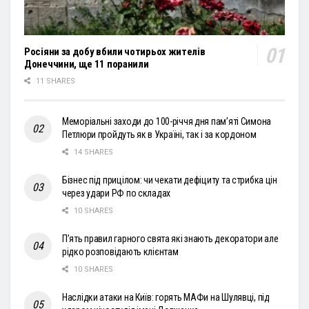
Росіяни за добу вбили чотирьох жителів
Донеччини, ще 11 поранили
11 SHARES
Меморіальні заходи до 100-річчя дня пам’яті Симона
Петлюри пройдуть як в Україні, так і за кордоном
14 SHARES
Бізнес під прицілом: чи чекати дефіциту та стрибка цін
через удари РФ по складах
10 SHARES
П’ять правил гарного свята які знають декоратори але
рідко розповідають клієнтам
10 SHARES
Наслідки атаки на Київ: горять МАФи на Шулявці, під