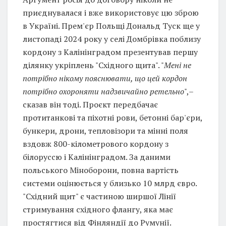
приєднувалася і вже використовує цю зброю
в Україні. Прем'єр Польщі Дональд Туск ще у
листопаді 2024 року у селі Домбрівка поблизу
кордону з Калінінградом презентував першу
ділянку укріплень "Східного щита". "
Мені не
потрібно нікому пояснювати, що цей кордон
потрібно охороняти надзвичайно ретельно
",–
сказав він тоді. Проєкт передбачає
протитанкові та піхотні рови, бетонні бар'єри,
бункери, дрони, тепловізори та мінні поля
вздовж 800-кілометрового кордону з
білоруссю і Калінінградом. За даними
польського Міноборони, повна вартість
системи оцінюється у близько 10 млрд євро.
"Східний щит" є частиною ширшої Лінії
стримування східного флангу, яка має
простягтися від Фінляндії до Румунії.