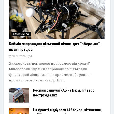
ЕКОНОМІКА
Кабмін запровадив пільговий лізинг для “оборонки”:
як він працює
08.08.2026
0
Як скористатись новою програмою від уряду?
Міноборони України запровадило пільговий
фінансовий лізинг для підприємств оборонно-
промислового комплексу. Про...
Росіяни скинули КАБ на Ізюм, п’ятеро
постраждалих
На фронті відбулося 142 бойові зіткнення,