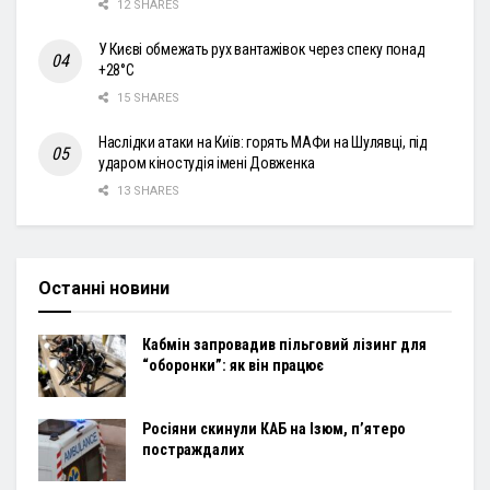
12 SHARES
У Києві обмежать рух вантажівок через спеку понад
+28°С
15 SHARES
Наслідки атаки на Київ: горять МАФи на Шулявці, під
ударом кіностудія імені Довженка
13 SHARES
Останні новини
Кабмін запровадив пільговий лізинг для
“оборонки”: як він працює
Росіяни скинули КАБ на Ізюм, п’ятеро
постраждалих