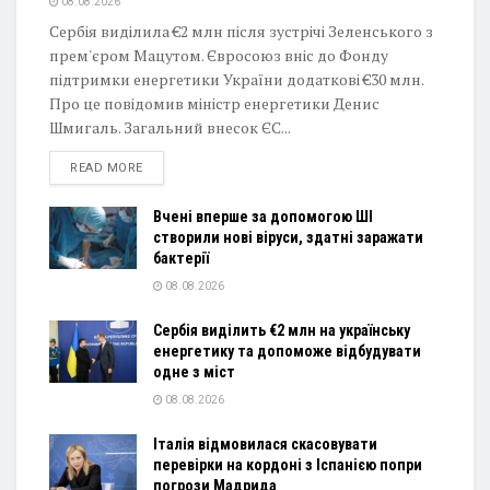
08.08.2026
Сербія виділила €2 млн після зустрічі Зеленського з
прем'єром Мацутом. Євросоюз вніс до Фонду
підтримки енергетики України додаткові €30 млн.
Про це повідомив міністр енергетики Денис
Шмигаль. Загальний внесок ЄС...
DETAILS
READ MORE
Вчені вперше за допомогою ШІ
створили нові віруси, здатні заражати
бактерії
08.08.2026
Сербія виділить €2 млн на українську
енергетику та допоможе відбудувати
одне з міст
08.08.2026
Італія відмовилася скасовувати
перевірки на кордоні з Іспанією попри
погрози Мадрида