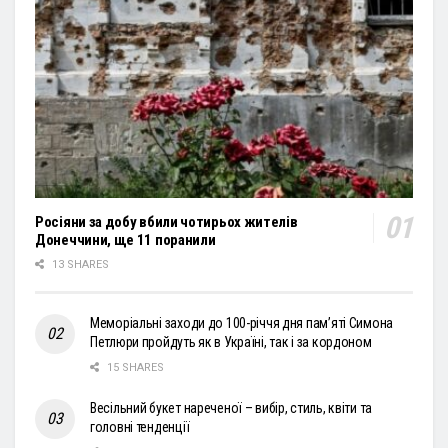
Росіяни за добу вбили чотирьох жителів
Донеччини, ще 11 поранили
13 SHARES
Меморіальні заходи до 100-річчя дня пам’яті Симона
Петлюри пройдуть як в Україні, так і за кордоном
15 SHARES
Весільний букет нареченої – вибір, стиль, квіти та
головні тенденції