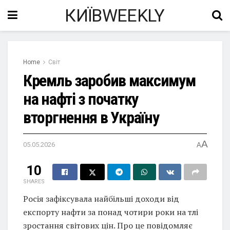
КИЇВWEEKLY
Home
Світ
Кремль заробив максимум
на нафті з початку
вторгнення в Україну
A
05.05.2026
A
10
SHARES
Росія зафіксувала найбільші доходи від
експорту нафти за понад чотири роки на тлі
зростання світових цін. Про це повідомляє