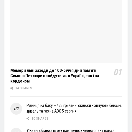
Меморіальні заходи до 100-річчя дня пам’яті
Симона Петлюри пройдуть як в Україні, так і за
кордоном
14 SHARES
Різниця на баку – 425 гривень: скільки коштують бензин,
дизель та газ на АЗС 5 серпня
10 SHARES
У Києві обмежать рух вантажівок через спеку понад