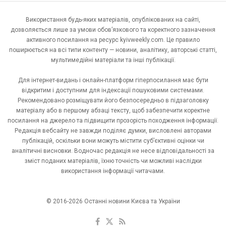
Використання будь-яких матеріалів, опублікованих на сайті,
дозволяється лише за умови обов’язкового та коректного зазначення
активного посилання на ресурс kyivweekly.com. Це правило
поширюється на всі типи контенту — новини, аналітику, авторські статті,
мультимедійні матеріали та інші публікації.
Для інтернет-видань і онлайн-платформ гіперпосилання має бути
відкритим і доступним для індексації пошуковими системами.
Рекомендовано розміщувати його безпосередньо в підзаголовку
матеріалу або в першому абзаці тексту, щоб забезпечити коректне
посилання на джерело та підвищити прозорість походження інформації.
Редакція вебсайту не завжди поділяє думки, висловлені авторами
публікацій, оскільки вони можуть містити суб’єктивні оцінки чи
аналітичні висновки. Водночас редакція не несе відповідальності за
зміст поданих матеріалів, їхню точність чи можливі наслідки
використання інформації читачами.
© 2016-2026 Останні новини Києва та України