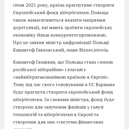
січня 2025 року, країна прагнутиме створити
Європейський фонд кібербезпеки. Польща
також намагатиметься вказати напрямки
дерегуляції, які мають зробити європейську
економіку більш конкурентоспроможною.
Про це заявив міністр цифровізації Польщі
Кшиштоф Ґавковський, пише Biznes.interia.
Кшиштоф Ґазаявив, що Польща стала «зоною
російської кібервійни» і взагалі є
«найкібератакованішою країною в Європі».
Тому під час свого головування в ЄС Варшава
буде прагнути створити європейський фонд
кібербезпеки. За словами міністра, фонд буде
створено для залучення фахівців у галузі
технологій та кібербезпеки в Європі та
створення для них «системи фінансових