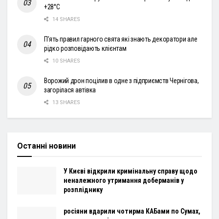
+28°С
14 SHARES
П’ять правил гарного свята які знають декоратори але
рідко розповідають клієнтам
10 SHARES
Ворожий дрон поцілив в одне з підприємств Чернігова,
загорілася автівка
13 SHARES
Останні новини
У Києві відкрили кримінальну справу щодо
неналежного утримання доберманів у
розпліднику
росіяни вдарили чотирма КАБами по Сумах,