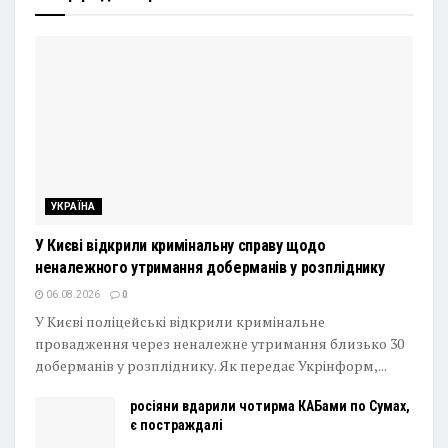
УКРАЇНА
У Києві відкрили кримінальну справу щодо
неналежного утримання доберманів у розпліднику
06.08.2026
0
У Києві поліцейські відкрили кримінальне
провадження через неналежне утримання близько 30
доберманів у розпліднику. Як передає Укрінформ,...
росіяни вдарили чотирма КАБами по Сумах,
є постраждалі