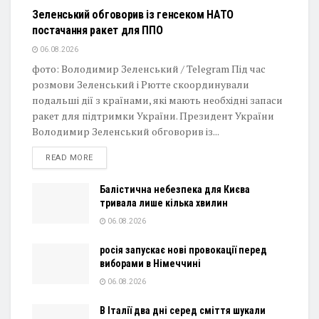
Зеленський обговорив із генсеком НАТО
постачання ракет для ППО
06.08.2026
фото: Володимир Зеленський / Telegram Під час
розмови Зеленський і Рютте скоординували
подальші дії з країнами, які мають необхідні запаси
ракет для підтримки України. Президент України
Володимир Зеленський обговорив із...
DETAILS
READ MORE
Балістична небезпека для Києва
тривала лише кілька хвилин
06.08.2026
росія запускає нові провокації перед
виборами в Німеччині
06.08.2026
В Італії два дні серед сміття шукали