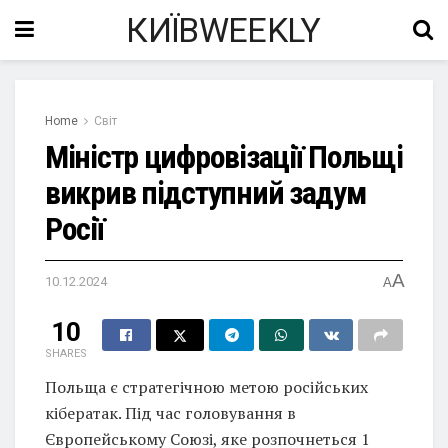
КИЇВWEEKLY
Home
Світ
Міністр цифровізації Польщі
викрив підступний задум
Росії
A
10.12.2024
A
10
SHARES
Польща є стратегічною метою російських
кібератак. Під час головування в
Європейському Союзі, яке розпочнеться 1