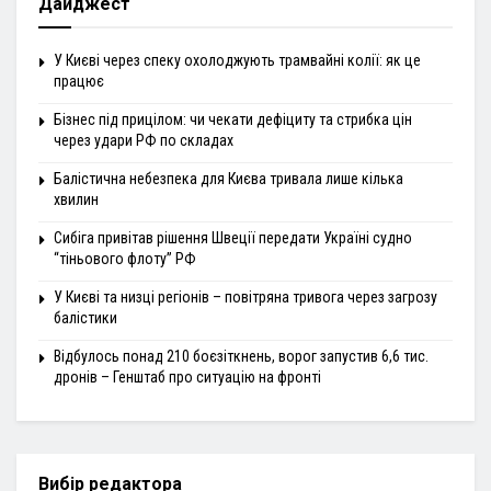
Дайджест
У Києві через спеку охолоджують трамвайні колії: як це
працює
Бізнес під прицілом: чи чекати дефіциту та стрибка цін
через удари РФ по складах
Балістична небезпека для Києва тривала лише кілька
хвилин
Сибіга привітав рішення Швеції передати Україні судно
“тіньового флоту” РФ
У Києві та низці регіонів – повітряна тривога через загрозу
балістики
Відбулось понад 210 боєзіткнень, ворог запустив 6,6 тис.
дронів – Генштаб про ситуацію на фронті
Вибір редактора