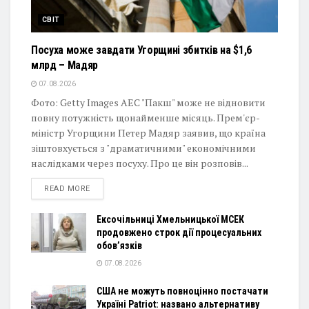
СВІТ
Посуха може завдати Угорщині збитків на $1,6
млрд – Мадяр
07.08.2026
Фото: Getty Images АЕС "Пакш" може не відновити
повну потужність щонайменше місяць. Прем'єр-
міністр Угорщини Петер Мадяр заявив, що країна
зіштовхується з "драматичними" економічними
наслідками через посуху. Про це він розповів...
DETAILS
READ MORE
Ексочільниці Хмельницької МСЕК
продовжено строк дії процесуальних
обов’язків
07.08.2026
США не можуть повноцінно постачати
Україні Patriot: названо альтернативу