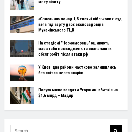
мету візиту
«Списання» понад 1,5 тисячі військових: суд
взяв під варту двох експосадовців
Мукачівського ТЦК
На стадіоні "Чорноморець" оцінюють
масштаби пошкоджень та визначають
обсяг робіт після атаки рф
У Києві два райони частково залишились
без світла через аварію
Посуха може завдати Угорщині збитків на
$1,6 млрд – Мадяр