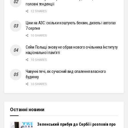
головні тенденції
12 SHARES
Ціни на АЗС: скільки коштують бензин, дизель і автогаз
7 серпня
10 SHARES
Сейм Польщі знову не обрав нового очільника Інституту
національної пам’яті
10 SHARES
Чавунні печі, як сучасний вид опалення власного
будинку
10 SHARES
Останні новини
Зеленський прибув до Сербії і розповів про