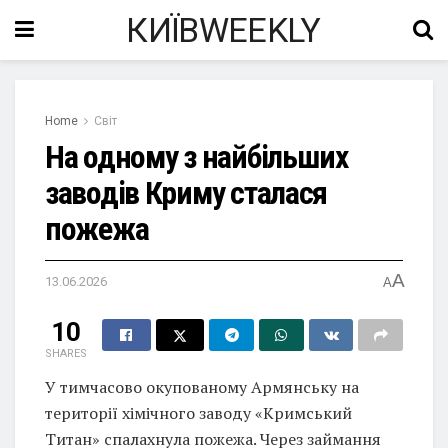
КИЇВWEEKLY
Home
Світ
На одному з найбільших
заводів Криму сталася
пожежа
A
13.06.2026
A
10
SHARES
У тимчасово окупованому Армянську на
території хімічного заводу «Кримський
Титан» спалахнула пожежа. Через займання