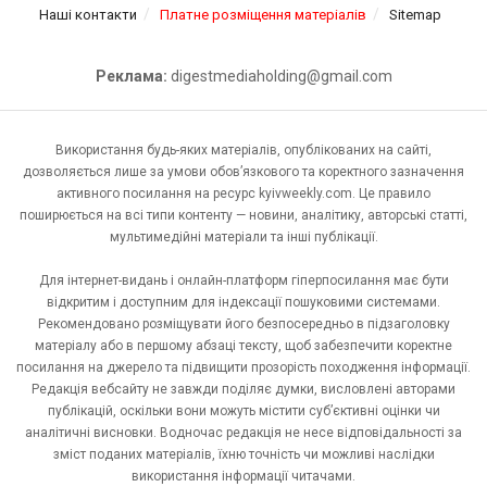
Наші контакти
Платне розміщення матеріалів
Sitemap
Реклама:
digestmediaholding@gmail.com
Використання будь-яких матеріалів, опублікованих на сайті,
дозволяється лише за умови обов’язкового та коректного зазначення
активного посилання на ресурс kyivweekly.com. Це правило
поширюється на всі типи контенту — новини, аналітику, авторські статті,
мультимедійні матеріали та інші публікації.
Для інтернет-видань і онлайн-платформ гіперпосилання має бути
відкритим і доступним для індексації пошуковими системами.
Рекомендовано розміщувати його безпосередньо в підзаголовку
матеріалу або в першому абзаці тексту, щоб забезпечити коректне
посилання на джерело та підвищити прозорість походження інформації.
Редакція вебсайту не завжди поділяє думки, висловлені авторами
публікацій, оскільки вони можуть містити суб’єктивні оцінки чи
аналітичні висновки. Водночас редакція не несе відповідальності за
зміст поданих матеріалів, їхню точність чи можливі наслідки
використання інформації читачами.