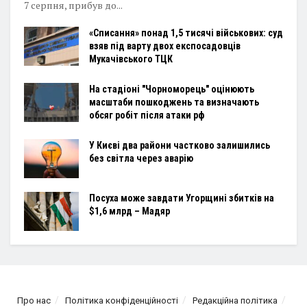
7 серпня, прибув до...
«Списання» понад 1,5 тисячі військових: суд
взяв під варту двох експосадовців
Мукачівського ТЦК
На стадіоні "Чорноморець" оцінюють
масштаби пошкоджень та визначають
обсяг робіт після атаки рф
У Києві два райони частково залишились
без світла через аварію
Посуха може завдати Угорщині збитків на
$1,6 млрд – Мадяр
Про нас
Політика конфіденційності
Редакційна політика