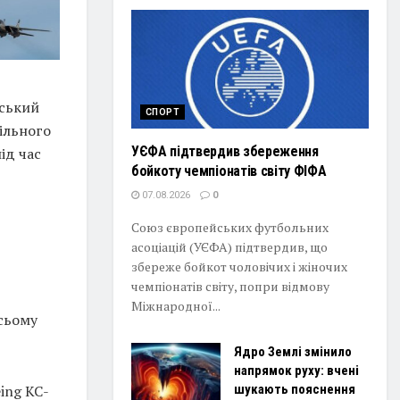
нський
СПОРТ
вільного
УЄФА підтвердив збереження
ід час
бойкоту чемпіонатів світу ФІФА
07.08.2026
0
Союз європейських футбольних
асоціацій (УЄФА) підтвердив, що
збереже бойкот чоловічих і жіночих
чемпіонатів світу, попри відмову
Міжнародної...
усьому
Ядро Землі змінило
напрямок руху: вчені
ing KC-
шукають пояснення