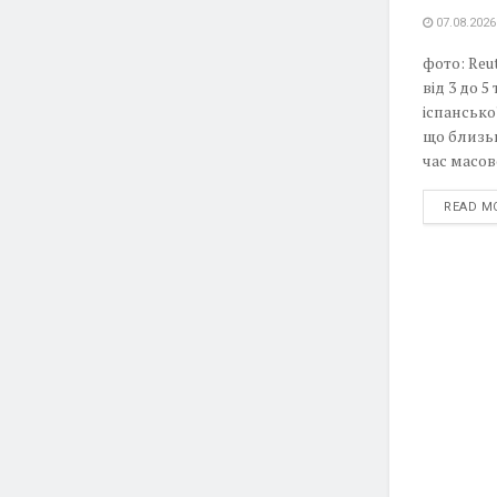
07.08.2026
фото: Reu
від 3 до 5
іспансько
що близьк
час масов
READ M