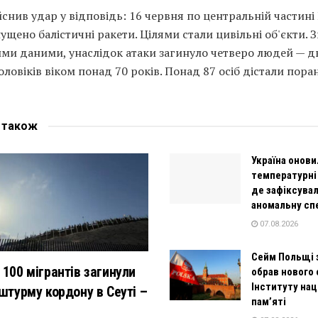
йснив удар у відповідь: 16 червня по центральній частині
ущено балістичні ракети. Цілями стали цивільні об'єкти. З
ми даними, унаслідок атаки загинуло четверо людей — дв
оловіків віком понад 70 років. Понад 87 осіб дістали пора
е
також
Україна онови
температурні
де зафіксува
аномальну сп
07.08.2026
Сейм Польщі 
 100 мігрантів загинули
обрав нового 
Інституту нац
 штурму кордону в Сеуті –
пам’яті