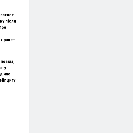
 захист
ну після
про
х ракет
повіла,
рту
д час
Лейпцигу