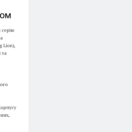
ном
и серію
на
 Lion),
 та
вого
Корпусу
ених,