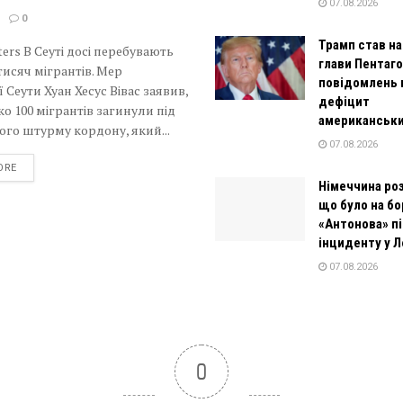
07.08.2026
0
Трамп став на
ters В Сеуті досі перебувають
глави Пентаго
 тисяч мігрантів. Мер
повідомлень 
ї Сеути Хуан Хесус Вівас заявив,
дефіцит
о 100 мігрантів загинули під
американськи
ого штурму кордону, який...
07.08.2026
DETAILS
ORE
Німеччина роз
що було на бо
«Антонова» пі
інциденту у 
07.08.2026
0