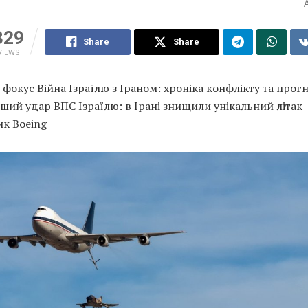
329
Share
Share
VIEWS
фокус Війна Ізраїлю з Іраном: хроніка конфлікту та прог
ий удар ВПС Ізраїлю: в Ірані знищили унікальний літак-
ик Boeing