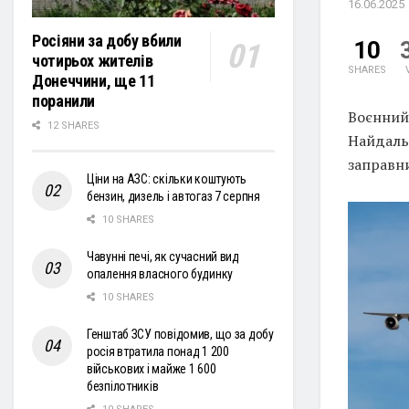
16.06.2025
Росіяни за добу вбили
10
чотирьох жителів
SHARES
Донеччини, ще 11
поранили
Воєнний 
12 SHARES
Найдальш
заправн
Ціни на АЗС: скільки коштують
бензин, дизель і автогаз 7 серпня
10 SHARES
Чавунні печі, як сучасний вид
опалення власного будинку
10 SHARES
Генштаб ЗСУ повідомив, що за добу
росія втратила понад 1 200
військових і майже 1 600
безпілотників