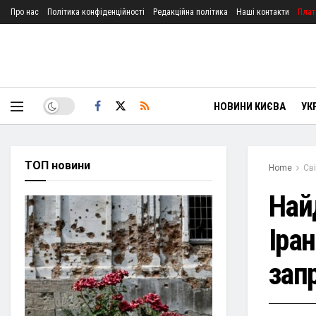
Про нас
Політика конфіденційності
Редакційна політика
Наші контакти
Плат
НОВИНИ КИЄВА
УК
ТОП новини
Home
Сві
Най
Іран
зап