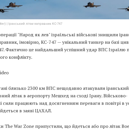
tter) | Іранський літак-заправник KC-747
операції "Народ як лев" ізраїльські військові знищили іра
правник, імовірно, KC-747 — унікальний танкер на базі ци
47. Фактично це найдальший успішний удар ВПС Ізраїлю п
ого конфлікту.
video
тані близько 2300 км ВПС нещодавно атакували іранський
ний літак в аеропорту Мешхед на сході Ірану. Військово-
і сили працюють над досягненням переваги в повітрі в 
— йдеться в заяві ЦАХАЛ.
и The War Zone припустили, що йдеться або про літак Boe