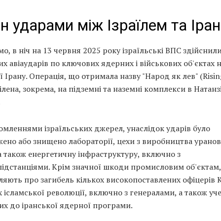
н ударами між Ізраїлем та Іра
о, в ніч на 13 червня 2025 року ізраїльські ВПС здійснил
х авіаударів по ключових ядерних і військових об'єктах 
ї Ірану. Операція, що отримала назву "Народ як лев" (Rising
ілена, зокрема, на підземні та наземні комплекси в Натанзі
.
омленнями ізраїльських джерел, унаслідок ударів було
ено або знищено лабораторії, цехи з виробництва урано
а також енергетичну інфраструктуру, включно з
підстанціями. Крім значної шкоди промисловим об'єктам,
ляють про загибель кількох високопоставлених офіцерів 
 ісламської революції, включно з генералами, а також уч
их до іранської ядерної програми.