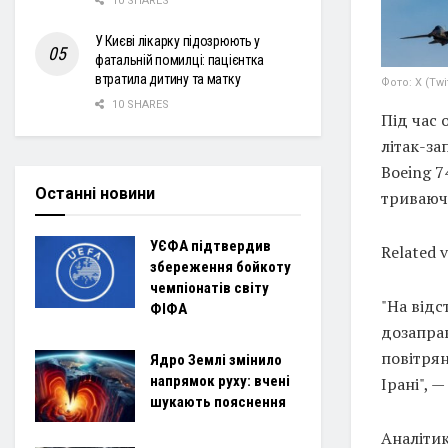
10 SHARES
У Києві лікарку підозрюють у
фатальній помилці: пацієнтка
втратила дитину та матку
Фото: X (Twi
10 SHARES
Під час 
літак-за
Boeing 7
Останні новини
триваюч
УЄФА підтвердив
Related 
збереження бойкоту
чемпіонатів світу
"На відс
ФІФА
дозаправ
повітрян
Ядро Землі змінило
напрямок руху: вчені
Ірані", 
шукають пояснення
Аналітик