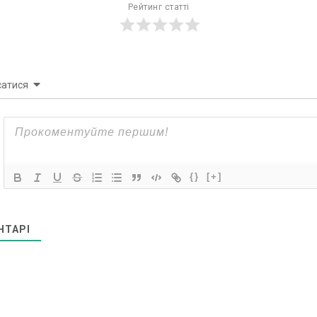
Рейтинг статті
сатися
{}
[+]
НТАРІ