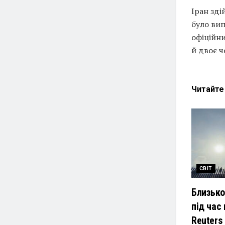
Іран зді
було вип
офіційни
й двоє ч
Читайт
СВІТ
Близько
під час
Reuters