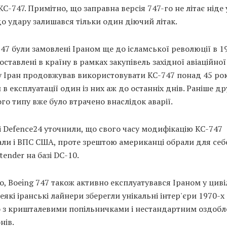
KC-747. Примітно, що заправна версія 747-го не літає ніде у 
до удару залишався тільки один діючий літак.
47 були замовлені Іраном ще до ісламської революції в 1
поставлені в країну в рамках закупівель західної авіаційної
 Іран продовжував використовувати KC-747 понад 45 рок
 в експлуатації один із них аж до останніх днів. Раніше д
ого типу вже було втрачено внаслідок аварії.
 Defence24 уточнили, що свого часу модифікацію KC-747
ли і ВПС США, проте зрештою американці обрали для себе
tender на базі DC-10.
о, Boeing 747 також активно експлуатувався Іраном у циві
 Деякі іранські лайнери зберегли унікальні інтер'єри 1970-х 
 з кришталевими попільничками і нестандартним оздоб
нів.