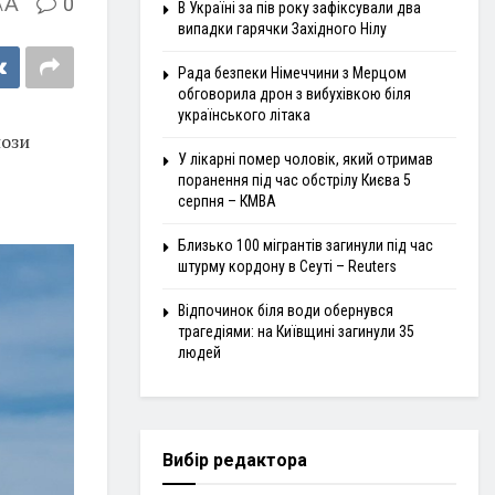
A
0
A
В Україні за пів року зафіксували два
випадки гарячки Західного Нілу
Рада безпеки Німеччини з Мерцом
обговорила дрон з вибухівкою біля
українського літака
нози
У лікарні помер чоловік, який отримав
поранення під час обстрілу Києва 5
серпня – КМВА
Близько 100 мігрантів загинули під час
штурму кордону в Сеуті – Reuters
Відпочинок біля води обернувся
трагедіями: на Київщині загинули 35
людей
Вибір редактора