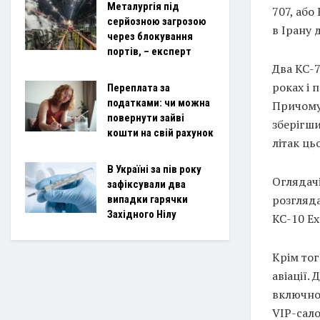
Металургія під
707, або 
серйозною загрозою
в Ірану 
через блокування
портів, – експерт
Два KC-7
роках і 
Переплата за
податками: чи можна
Причому
повернути зайві
зберігши
кошти на свій рахунок
літак ць
В Україні за пів року
Оглядачі
зафіксували два
розгляда
випадки гарячки
Західного Нілу
KC-10 Ex
Крім тог
авіації.
включно
VIP-сало