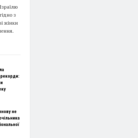
 Ізраїлю
гідно з
і жінки
нення.
ла
 рекорди:
ли
еку
знову не
очільника
іональної