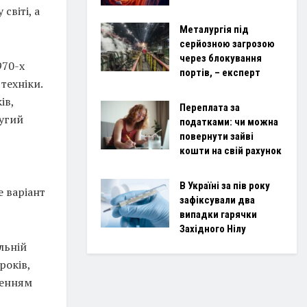
світі, а
Металургія під
серйозною загрозою
через блокування
970-х
портів, – експерт
 техніки.
ів,
Переплата за
ругий
податками: чи можна
повернути зайві
кошти на свій рахунок
В Україні за пів року
 варіант
зафіксували два
випадки гарячки
Західного Нілу
льній
років,
ленням