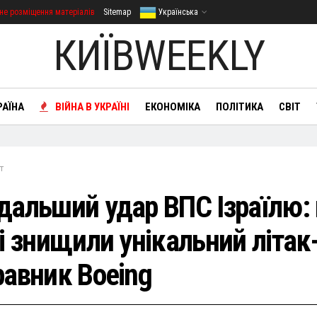
не розміщення матеріалів
Sitemap
Українська
КИЇВWEEKLY
РАЇНА
ВІЙНА В УКРАЇНІ
ЕКОНОМІКА
ПОЛІТИКА
СВІТ
т
дальший удар ВПС Ізраїлю: 
і знищили унікальний літак
равник Boeing