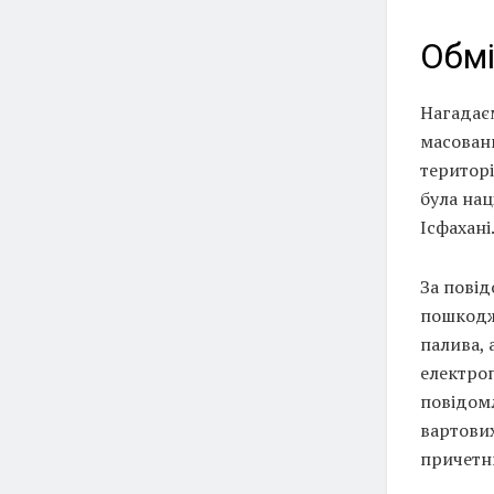
Обмі
Нагадаєм
масовани
територі
була нац
Ісфахані
За повід
пошкодж
палива, 
електро
повідом
вартових
причетн