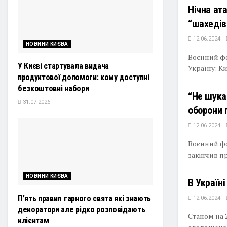
Нічна ата
“шахедів
12.06.2024
НОВИНИ КИЄВА
Воєнний фо
У Києві стартувала видача
Україну: Ки
продуктової допомоги: кому доступні
безкоштовні набори
“Не шука
31.07.2026
оборони 
12.06.2024
Воєнний фо
закінчив п
НОВИНИ КИЄВА
В Україн
П’ять правил гарного свята які знають
12.06.2024
декоратори але рідко розповідають
Станом на 2
клієнтам