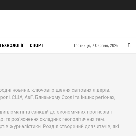
ТЕХНОЛОГІЇ
СПОРТ
П’ятниця, 7 Серпня, 2026
родні новини, ключові рішення світових лідерів,
опі, США, Азії, Близькому Сході та інших регіонах,
дипломатії та санкцій до економічних прогнозів і
арі та роз’яснення складних геополітичних тем.
в журналістики. Розділ створений для читачів, які