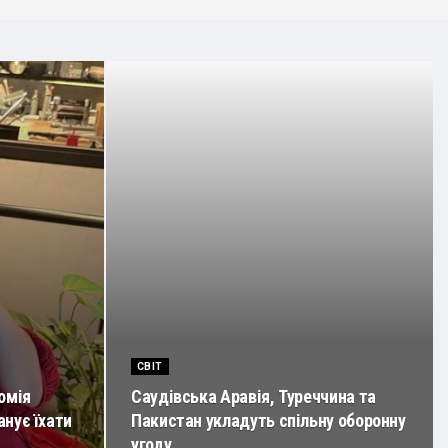
СВІТ
омія
Саудівська Аравія, Туреччина та
анує їхати
Пакистан укладуть спільну оборонну
угоду