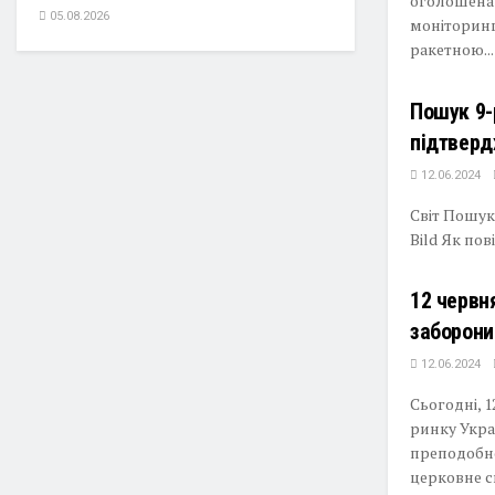
оголошена 
05.08.2026
моніторинг
ракетною...
Пошук 9-р
підтверд
12.06.2024
Світ Пошук 
Bild Як по
12 червня
заборони
12.06.2024
Сьогодні, 
ринку Укра
преподобно
церковне св