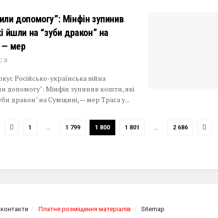
или допомогу”: Мінфін зупинив
кі йшли на “зуби дракон” на
 — мер
0
кус Російсько-українська війна
и допомогу": Мінфін зупинив кошти, які
би дракон" на Сумщині, — мер Траса у...
1
…
1 799
1 800
1 801
…
2 686
 контакти
Платне розміщення матеріалів
Sitemap