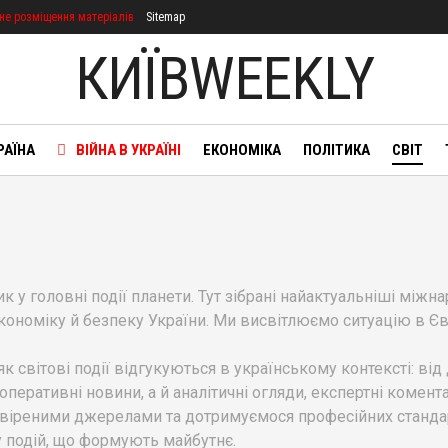
не розміщення матеріалів
Sitemap
КИЇВWEEKLY
РАЇНА
ВІЙНА В УКРАЇНІ
ЕКОНОМІКА
ПОЛІТИКА
СВІТ
 у головні події планети. Тут зібрані найактуальніші міжна
економіку й безпеку України. Ми висвітлюємо ситуацію в Євр
 світові події відгукуються в українському контексті: від 
 оперативні новини, а й аналітичні огляди, експертні комент
іреними джерелами та дотримуємося професійних стандарті
у подій, що формують майбутнє.