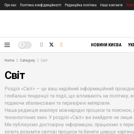
Про нас
Політика конфіденційності
Редакційна політика
Наші контакти
Плат
НОВИНИ КИЄВА
УК
Home
Category
Світ
Світ
Розділ «Світ» — це ваш надійний інформаційний провідник
глобальні тенденції та події, що впливають на політику, 
подаючи збалансовані та перевірені матеріали.
Наша редакція аналізує міжнародні процеси та пояснює, як
технологічних змін. У розділі «Світ» ви знайдете не лише
Ми публікуємо достовірну інформацію, працюємо з перев
хочуть розуміти світові процеси та бачити ширшу картин