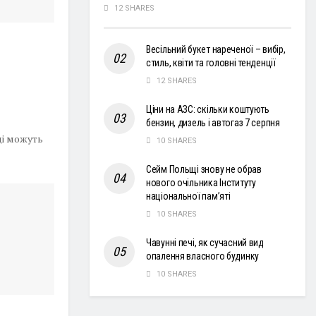
12 SHARES
Весільний букет нареченої – вибір,
стиль, квіти та головні тенденції
12 SHARES
Ціни на АЗС: скільки коштують
бензин, дизель і автогаз 7 серпня
ці можуть
10 SHARES
Сейм Польщі знову не обрав
нового очільника Інституту
національної пам’яті
10 SHARES
Чавунні печі, як сучасний вид
опалення власного будинку
10 SHARES