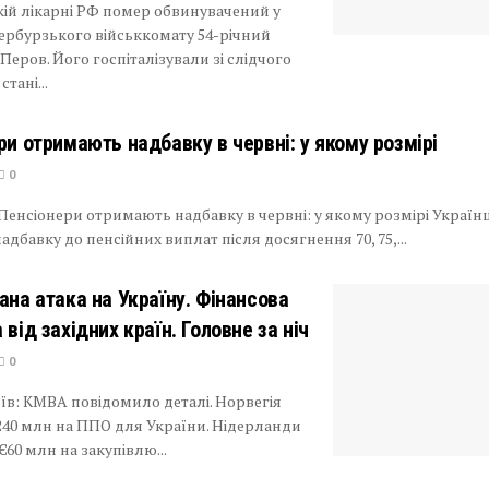
кій лікарні РФ помер обвинувачений у
тербурзького військкомату 54-річний
Перов. Його госпіталізували зі слідчого
стані...
ри отримають надбавку в червні: у якому розмірі
0
Пенсіонери отримають надбавку в червні: у якому розмірі Україн
дбавку до пенсійних виплат після досягнення 70, 75,...
ана атака на Україну. Фінансова
від західних країн. Головне за ніч
0
иїв: КМВА повідомило деталі. Норвегія
240 млн на ППО для України. Нідерланди
60 млн на закупівлю...