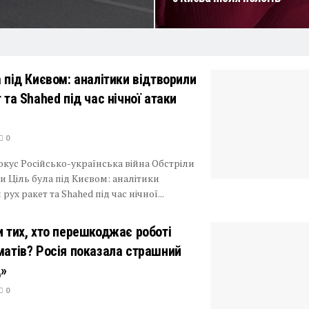
а під Києвом: аналітики відтворили
 та Shahed під час нічної атаки
0
кус Російсько-українська війна Обстріли
и Ціль була під Києвом: аналітики
рух ракет та Shahed під час нічної...
и тих, хто перешкоджає роботі
матів? Росія показала страшний
»
0