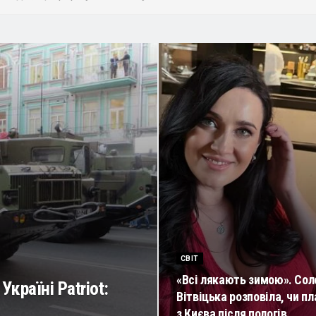
СВІТ
«Всі лякають зимою». Сол
раїні Patriot:
Вітвіцька розповіла, чи пл
з Києва після пологів