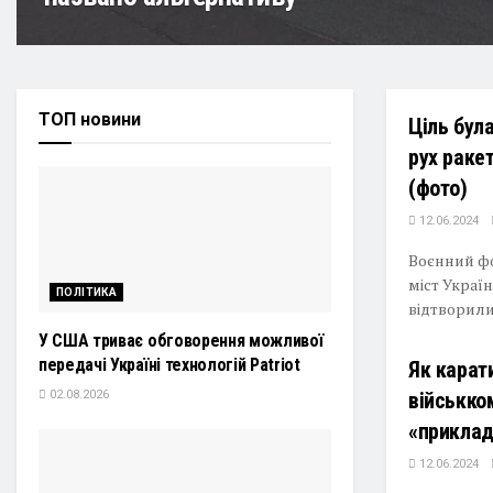
ТОП новини
Ціль бул
рух ракет
(фото)
12.06.2024
Воєнний фо
міст Україн
ПОЛІТИКА
відтворили 
У США триває обговорення можливої
передачі Україні технологій Patriot
Як карат
02.08.2026
військко
«приклад
12.06.2024