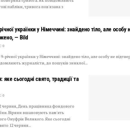
повітряна тривога. Як повідомляють
ові пабліки, тривога пов'язана з
ічної українки у Німеччині: знайдено тіло, але особу 
жено, — Bild
0
9-річної українки у Німеччині: знайдено тіло, але особу не підтв
відомляють журналісти, до пошуків зниклої...
: яке сьогодні свято, традиції та
0
12 червня, День працівника фондового
їни. Віряни вшановують пам'ять
го Онуфрія Великого. Яке сьогодні
ято 12 червня...