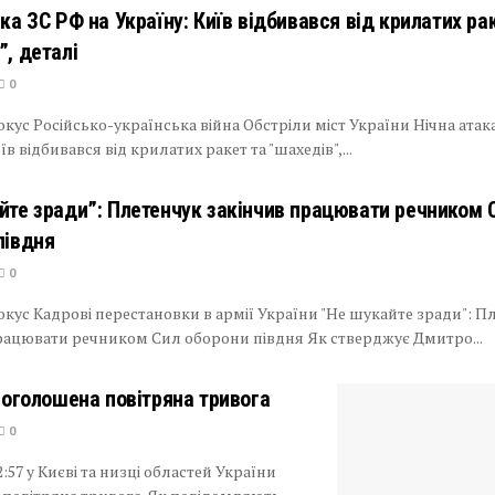
ка ЗС РФ на Україну: Київ відбивався від крилатих ра
”, деталі
0
кус Російсько-українська війна Обстріли міст України Нічна атак
їв відбивався від крилатих ракет та "шахедів",...
йте зради”: Плетенчук закінчив працювати речником 
півдня
0
кус Кадрові перестановки в армії України "Не шукайте зради": П
рацювати речником Сил оборони півдня Як стверджує Дмитро...
і оголошена повітряна тривога
0
:57 у Києві та низці областей України