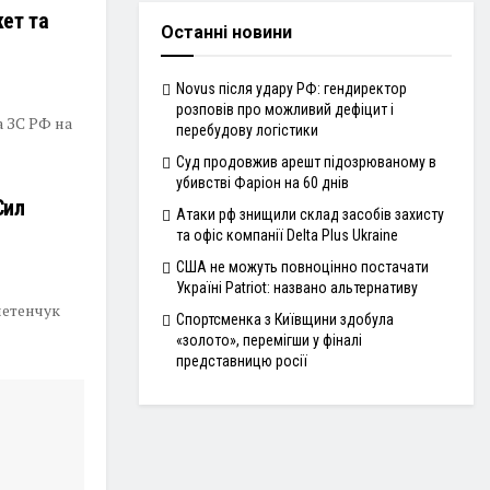
кет та
Останні новини
Novus після удару РФ: гендиректор
розповів про можливий дефіцит і
а ЗС РФ на
перебудову логістики
Суд продовжив арешт підозрюваному в
убивстві Фаріон на 60 днів
Сил
Атаки рф знищили склад засобів захисту
та офіс компанії Delta Plus Ukraine
США не можуть повноцінно постачати
Україні Patriot: названо альтернативу
летенчук
Спортсменка з Київщини здобула
«золото», перемігши у фіналі
представницю росії