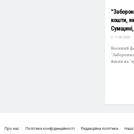
“Заборон
кошти, я
Сумщині,
11.06.2024
Воєнний фо
"Заборонил
йшли на "зу
Про нас
Політика конфіденційності
Редакційна політика
Наші