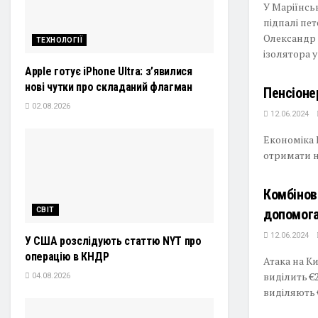
У Маріїнсь
підпалі пе
Олександр 
ТЕХНОЛОГІЇ
ізолятора у 
Apple готує iPhone Ultra: з’явилися
нові чутки про складаний флагман
Пенсіоне
02.08.2026
12.06.2024
Економіка 
отримати на
Комбінов
СВІТ
допомога 
12.06.2024
У США розслідують статтю NYT про
операцію в КНДР
Атака на К
виділить €
04.08.2026
виділяють €