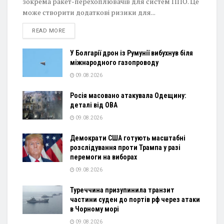
зокрема ракет-перехоплювачів для систем ППО. Це
може створити додаткові ризики для...
DETAILS
READ MORE
У Болгарії дрон із Румунії вибухнув біля
міжнародного газопроводу
09.08.2026
Росія масовано атакувала Одещину:
деталі від ОВА
09.08.2026
Демократи США готують масштабні
розслідування проти Трампа у разі
перемоги на виборах
09.08.2026
Туреччина призупинила транзит
частини суден до портів рф через атаки
в Чорному морі
09.08.2026