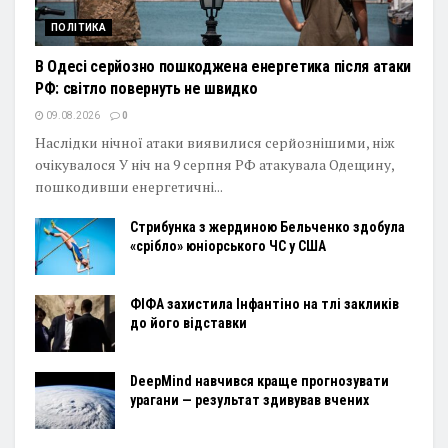
ПОЛІТИКА
В Одесі серйозно пошкоджена енергетика після атаки
РФ: світло повернуть не швидко
09.08.2026
0
Наслідки нічної атаки виявилися серйознішими, ніж
очікувалося У ніч на 9 серпня РФ атакувала Одещину,
пошкодивши енергетичні...
Стрибунка з жердиною Бельченко здобула
«срібло» юніорського ЧС у США
ФІФА захистила Інфантіно на тлі закликів
до його відставки
DeepMind навчився краще прогнозувати
урагани — результат здивував вчених