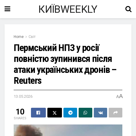
КИЇВWEEKLY
Home
Світ
Пермський НПЗ у росії
повністю зупинився після
атаки українських дронів –
Reuters
A
13.05.2026
A
10
SHARES