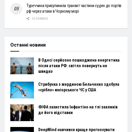
Туреччина призупинила транзит частини суден до портів
рф через атаки в Чорному морі
10 SHARES
Останні новини
В Одесі серйозно пошкоджена енергетика
після атаки РФ: світло повернуть не
швидко
Стрибунка з жердиною Бельченко здобула
«срібло» юніорського ЧС у США
ФІФА захистила Інфантіно на тлі закликів
до його відставки
DeepMind навчився краще прогнозувати