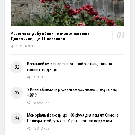
Росіяни за добу вбили чотирьох жителів
Донеччини, ще 11 поранили
13 SHARES
Весільний букет нареченої – вибір, стиль, квіти та
головні тенденції
13 SHARES
У Києві обмежать рух вантажівок через спеку понад
+28°С
15 SHARES
Меморіальні заходи до 100-річчя дня пам’яті Симона
Петлюри пройдуть як в Україні, так і за кордоном
15 SHARES