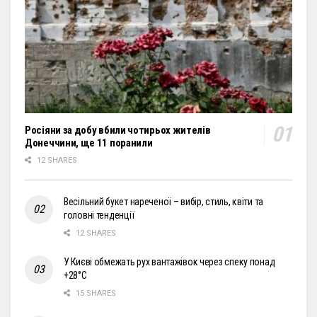
Росіяни за добу вбили чотирьох жителів
Донеччини, ще 11 поранили
12 SHARES
Весільний букет нареченої – вибір, стиль, квіти та
головні тенденції
12 SHARES
У Києві обмежать рух вантажівок через спеку понад
+28°С
15 SHARES