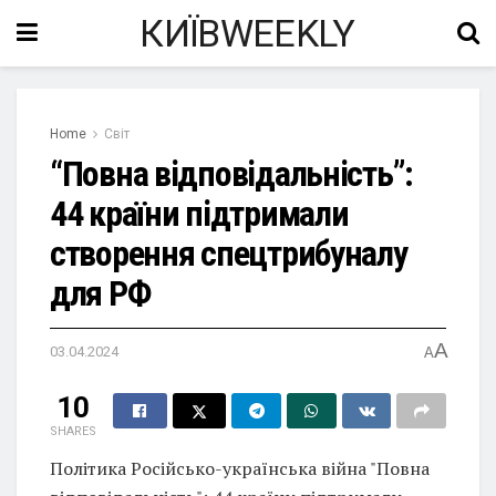
КИЇВWEEKLY
Home
Світ
“Повна відповідальність”:
44 країни підтримали
створення спецтрибуналу
для РФ
A
03.04.2024
A
10
SHARES
Політика Російсько-українська війна "Повна