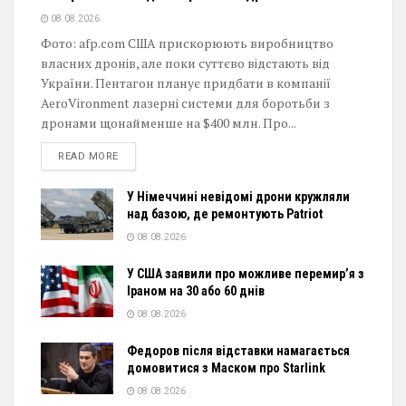
08.08.2026
Фото: afp.com США прискорюють виробництво
власних дронів, але поки суттєво відстають від
України. Пентагон планує придбати в компанії
AeroVironment лазерні системи для боротьби з
дронами щонайменше на $400 млн. Про...
DETAILS
READ MORE
У Німеччині невідомі дрони кружляли
над базою, де ремонтують Patriot
08.08.2026
У США заявили про можливе перемир’я з
Іраном на 30 або 60 днів
08.08.2026
Федоров після відставки намагається
домовитися з Маском про Starlink
08.08.2026