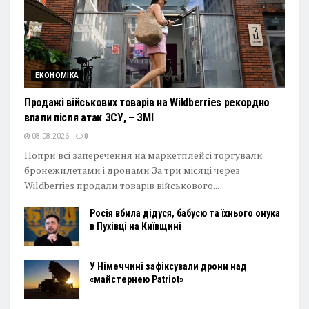
ЕКОНОМІКА
Продажі військових товарів на Wildberries рекордно
впали після атак ЗСУ, – ЗМІ
08.08.2026
0
Попри всі заперечення на маркетплейсі торгували
бронежилетами і дронами За три місяці через
Wildberries продали товарів військового...
Росія вбила дідуся, бабусю та їхнього онука
в Пухівці на Київщині
У Німеччині зафіксували дрони над
«майстернею Patriot»