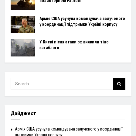
«майстернею Patriot»
Армія США усунула командувача залученого
у координації підтримки Україні корпусу
У Києві після атаки рф виявили тіло
загиблого
Дайджест
Армія США усунула командувача залученого у координації
підтримки Україні корпусу