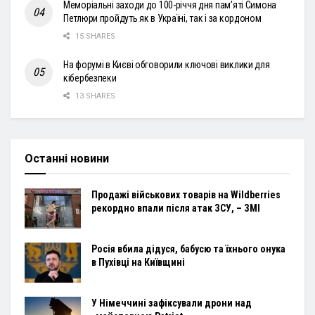
Меморіальні заходи до 100-річчя дня пам’яті Симона
Петлюри пройдуть як в Україні, так і за кордоном
15 SHARES
На форумі в Києві обговорили ключові виклики для
кібербезпеки
13 SHARES
Останні новини
Продажі військових товарів на Wildberries
рекордно впали після атак ЗСУ, – ЗМІ
Росія вбила дідуся, бабусю та їхнього онука
в Пухівці на Київщині
У Німеччині зафіксували дрони над