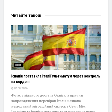
Читайте
також
СВІТ
Іспанія поставила Італії ультиматум через контроль
на кордоні
07.08.2026
Фото: з вільного доступу Однією з причин
запровадження перевірок Італія назвала
нещодавній міграційний сплеск у Сеуті. Між
Іспанією та Італією загострилася суперечка через