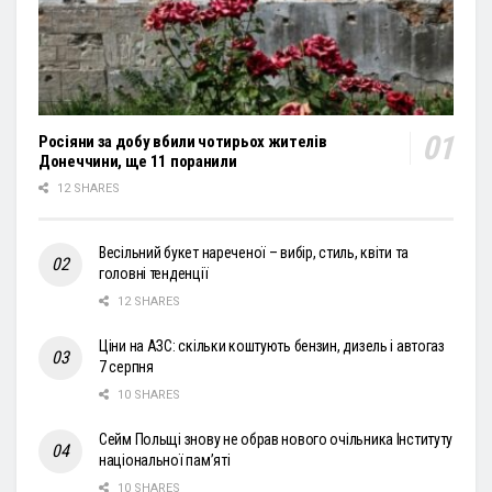
Росіяни за добу вбили чотирьох жителів
Донеччини, ще 11 поранили
12 SHARES
Весільний букет нареченої – вибір, стиль, квіти та
головні тенденції
12 SHARES
Ціни на АЗС: скільки коштують бензин, дизель і автогаз
7 серпня
10 SHARES
Сейм Польщі знову не обрав нового очільника Інституту
національної пам’яті
10 SHARES