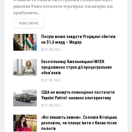
рішення Рима посилити перевірки пасажирів, які
прибувають...
DETAILS
READ MORE
Посуха може завдати Угорщині збитків
на $1,6 млрд – Мадяр
07.08.2026
Ексочільниці Хмельницької МСЕК
продовжено строк дії процесуальних
обов’язків
07.08.2026
США не можуть повноцінно постачати
Україні Patriot: названо альтернативу
07.08.2026
«Всі лякають зимою». Соломія Вітвіцька
розповіла, чи планує їхати з Києва після
пологів