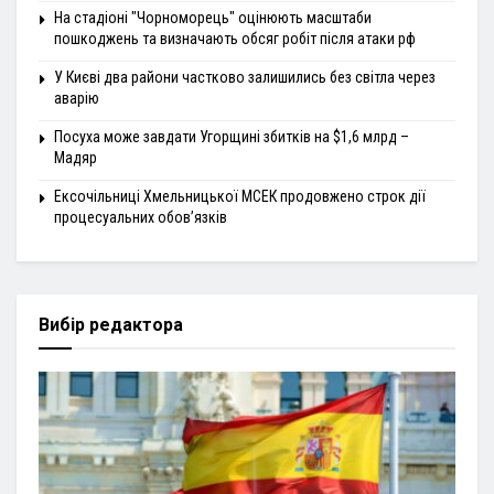
На стадіоні "Чорноморець" оцінюють масштаби
пошкоджень та визначають обсяг робіт після атаки рф
У Києві два райони частково залишились без світла через
аварію
Посуха може завдати Угорщині збитків на $1,6 млрд –
Мадяр
Ексочільниці Хмельницької МСЕК продовжено строк дії
процесуальних обов’язків
Вибір редактора