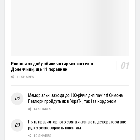
Росіяни за добу вбили чотирьох жителів
Донеччини, ще 11 поранили
11 SHARES
Меморіальні заходи до 100-річчя дня пам’яті Симона
Петлюри пройдуть як в Україні, так і за кордоном
14 SHARES
П’ять правил гарного свята які знають декоратори але
рідко розповідають клієнтам
10 SHARES