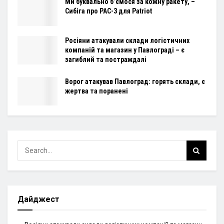
Ми буквально б’ємося за кожну ракету, –
Сибіга про PAC-3 для Patriot
Росіяни атакували склади логістичних
компаній та магазин у Павлограді – є
загиблий та постраждалі
Ворог атакував Павлоград: горять склади, є
жертва та поранені
Дайджест