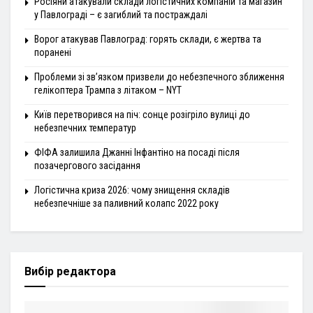
Росіяни атакували склади логістичних компаній та магазин
у Павлограді – є загиблий та постраждалі
Ворог атакував Павлоград: горять склади, є жертва та
поранені
Проблеми зі зв’язком призвели до небезпечного зближення
гелікоптера Трампа з літаком – NYT
Київ перетворився на піч: сонце розігріло вулиці до
небезпечних температур
ФІФА залишила Джанні Інфантіно на посаді після
позачергового засідання
Логістична криза 2026: чому знищення складів
небезпечніше за паливний колапс 2022 року
Вибір редактора