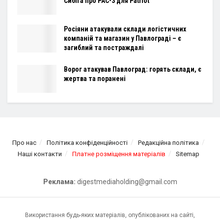
Сибіга про PAC-3 для Patriot
Росіяни атакували склади логістичних
компаній та магазин у Павлограді – є
загиблий та постраждалі
Ворог атакував Павлоград: горять склади, є
жертва та поранені
Про нас
Політика конфіденційності
Редакційна політика
Наші контакти
Платне розміщення матеріалів
Sitemap
Реклама:
digestmediaholding@gmail.com
Використання будь-яких матеріалів, опублікованих на сайті,