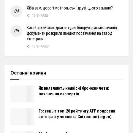
Хіба вам, дорогі мої польські друзі, цього замало?
13 SHARES
Китайський холодоагент для білоруських мікрочипів:
документи розкрили ланцюг постачання на завод
«Інтеграл»
10 SHARES
Останні новини
Як виявляють неякісні бронежилети:
пояснення експертів
Гравець з топ-20 рейтингу ATP попросив
автограф у чоловіка Світоліної (відео)