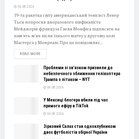
06.08.2026
19-та ракетка світу американський тенісист Ленер
Тьєн попросив дворазового півфіналіста
Мейджорів француза Гаеля Монфіса підписати на
пам'ять м'яч після їхнього матчу у другому колі
Мастерса у Монреалі. Про це повідомляє...
DETAILS
READ MORE
Проблеми зі зв’язком призвели до
небезпечного зближення гелікоптера
Трампа з літаком – NYT
06.08.2026
У Мексиці блогера вбили під час
прямого ефіру в TikTok
06.08.2026
Зірковий Салах став одноклубником
двох футболістів збірної України