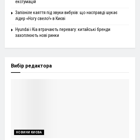
ексгумацій
Запізніле каяття під звуки вибухів: що насправді шукає
лідер «Ногу свело!» в Києві
Hyundai і Kia втрачають перевагу: китайські бренди
захоплюють нові ринки
Вибір редактора
НОВИНИ КИЄВА