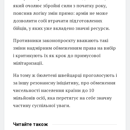
який очолює збройні сили з початку року,
пояснив логіку змін прямо: армія не може
дозволити собі втрачати підготовлених
бійців, у яких уже вкладено значні ресурси.
Противники законопроєкту вважають такі
зміни надмірним обмеженням права на вибір
і критикують їх як крок до примусової
мілітаризації.
На тому ж бюлетені швейцарці проголосують і
за іншу резонансну ініціативу, про обмеження
чисельності населення країни до 10
мільйонів осіб, яка перетягує на себе значну
частину суспільної уваги.
Читайте
також