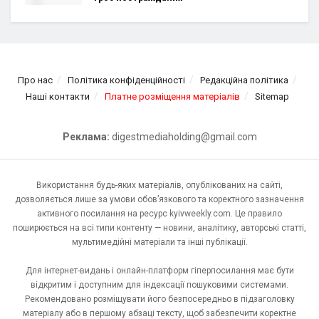
Про нас
Політика конфіденційності
Редакційна політика
Наші контакти
Платне розміщення матеріалів
Sitemap
Реклама:
digestmediaholding@gmail.com
Використання будь-яких матеріалів, опублікованих на сайті,
дозволяється лише за умови обов’язкового та коректного зазначення
активного посилання на ресурс kyivweekly.com. Це правило
поширюється на всі типи контенту — новини, аналітику, авторські статті,
мультимедійні матеріали та інші публікації.
Для інтернет-видань і онлайн-платформ гіперпосилання має бути
відкритим і доступним для індексації пошуковими системами.
Рекомендовано розміщувати його безпосередньо в підзаголовку
матеріалу або в першому абзаці тексту, щоб забезпечити коректне