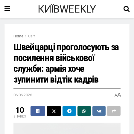
КИЇВWEEKLY
Home
Світ
Швейцарці проголосують за
посилення військової
служби: армія хоче
зупинити відтік кадрів
A
06.06.2026
A
10
SHARES