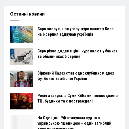
Останні новини
Євро знову пішов угору: курс валют у Києві
на 6 серпня здивував українців
Євро різко додав в ціні: курс валют у банках
та обмінниках 6 серпня
Зірковий Салах став одноклубником двох
футболістів збірної України
Росія атакувала Суми КАБами: пошкоджено
ТЦ, будинки та є постраждалі
На Одещині РФ атакувала судно з
українською пшеницею – один загиблий,
троє постраждалих