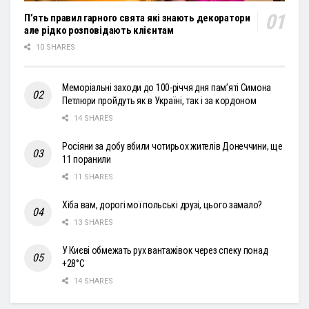
П’ять правил гарного свята які знають декоратори
але рідко розповідають клієнтам
10 SHARES
Меморіальні заходи до 100-річчя дня пам’яті Симона
Петлюри пройдуть як в Україні, так і за кордоном
14 SHARES
Росіяни за добу вбили чотирьох жителів Донеччини, ще
11 поранили
11 SHARES
Хіба вам, дорогі мої польські друзі, цього замало?
13 SHARES
У Києві обмежать рух вантажівок через спеку понад
+28°С
14 SHARES