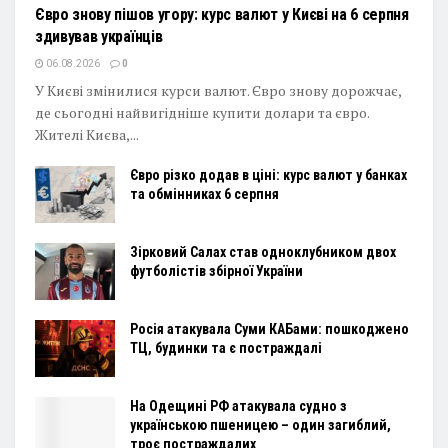
Євро знову пішов угору: курс валют у Києві на 6 серпня
здивував українців
06.08.2026
0
У Києві змінилися курси валют. Євро знову дорожчає,
де сьогодні найвигідніше купити долари та євро.
Жителі Києва,...
Євро різко додав в ціні: курс валют у банках
та обмінниках 6 серпня
Зірковий Салах став одноклубником двох
футболістів збірної України
Росія атакувала Суми КАБами: пошкоджено
ТЦ, будинки та є постраждалі
На Одещині РФ атакувала судно з
українською пшеницею – один загиблий,
троє постраждалих