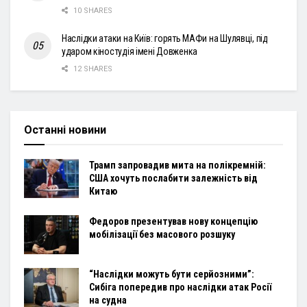
10 SHARES
Наслідки атаки на Київ: горять МАФи на Шулявці, під
ударом кіностудія імені Довженка
12 SHARES
Останні новини
Трамп запровадив мита на полікремній:
США хочуть послабити залежність від
Китаю
Федоров презентував нову концепцію
мобілізації без масового розшуку
“Наслідки можуть бути серйозними”:
Сибіга попередив про наслідки атак Росії
на судна