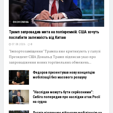
ЕКОНОМІКА
Трамп запровадив мита на полікремній: США хочуть
послабити залежність від Китаю
07.08.2026
0
"Імпортозаміщення" Трампа вже критикують у галузі
Президент США Дональд Трамп підписав указ про
запровадження нових торгівельних обмежень...
Федоров презентував нову концепцію
мобілізації без масового розшуку
“Наслідки можуть бути серйозними”:
Сибіга попередив про наслідки атак Росії
на судна
Латвія відпрацює військову мобілізацію на