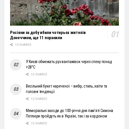
Росіяни за добу вбили чотирьох жителів
Донеччини, ще 11 поранили
13 SHARES
У Києві обмежать рух вантажівок через спеку понад
+28°С
15 SHARES
Весільний букет нареченої – вибір, стиль, квіти та
головні тенденції
12 SHARES
Меморіальні заходи до 100-річчя дня пам’яті Симона
Петлюри пройдуть як в Україні, так і за кордоном
15 SHARES