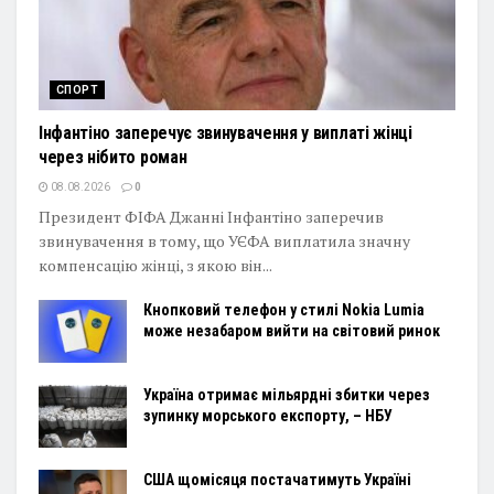
СПОРТ
Інфантіно заперечує звинувачення у виплаті жінці
через нібито роман
08.08.2026
0
Президент ФІФА Джанні Інфантіно заперечив
звинувачення в тому, що УЄФА виплатила значну
компенсацію жінці, з якою він...
Кнопковий телефон у стилі Nokia Lumia
може незабаром вийти на світовий ринок
Україна отримає мільярдні збитки через
зупинку морського експорту, – НБУ
США щомісяця постачатимуть Україні