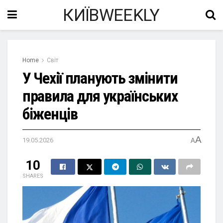
КИЇВWEEKLY
Home
Світ
У Чехії планують змінити
правила для українських
біженців
A
19.05.2026
A
10
SHARES