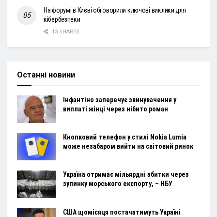
На форумі в Києві обговорили ключові виклики для
кібербезпеки
13 SHARES
Останні новини
Інфантіно заперечує звинувачення у
виплаті жінці через нібито роман
Кнопковий телефон у стилі Nokia Lumia
може незабаром вийти на світовий ринок
Україна отримає мільярдні збитки через
зупинку морського експорту, – НБУ
США щомісяця постачатимуть Україні