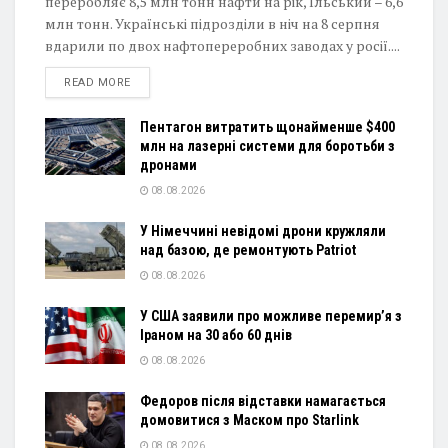
переробляє 8,5 млн тонн нафти на рік, Ільський – 6,6
млн тонн. Українські підрозділи в ніч на 8 серпня
вдарили по двох нафтопереробних заводах у росії....
DETAILS
READ MORE
Пентагон витратить щонайменше $400
млн на лазерні системи для боротьби з
дронами
08.08.2026
У Німеччині невідомі дрони кружляли
над базою, де ремонтують Patriot
08.08.2026
У США заявили про можливе перемир’я з
Іраном на 30 або 60 днів
08.08.2026
Федоров після відставки намагається
домовитися з Маском про Starlink
08.08.2026