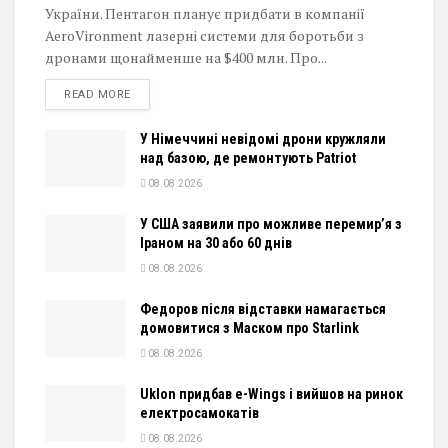
України. Пентагон планує придбати в компанії
AeroVironment лазерні системи для боротьби з
дронами щонайменше на $400 млн. Про...
DETAILS
READ MORE
У Німеччині невідомі дрони кружляли
над базою, де ремонтують Patriot
08.08.2026
У США заявили про можливе перемир’я з
Іраном на 30 або 60 днів
08.08.2026
Федоров після відставки намагається
домовитися з Маском про Starlink
08.08.2026
Uklon придбав e-Wings і вийшов на ринок
електросамокатів
08.08.2026