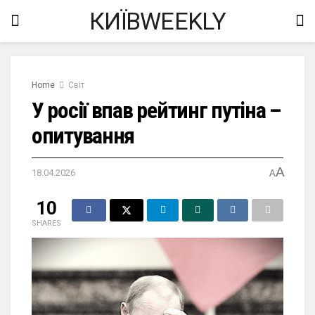
КИЇВWEEKLY
Home
Світ
У росії впав рейтинг путіна –
опитування
A
18.04.2026
A
10
SHARES