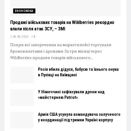
ЕКОНОМІКА
Продажі військових товарів на Wildberries рекордно
впали після атак ЗСУ, – ЗМІ
08.08.2026
0
Попри всі заперечення на маркетплейсі торгували
бронежилетами і дронами За три місяці через
Wildberries продали товарів військового...
Росія вбила дідуся, бабусю та їхнього онука
в Пухівці на Київщині
У Німеччині зафіксували дрони над
«майстернею Patriot»
Армія США усунула командувача залученого
у координації підтримки Україні корпусу