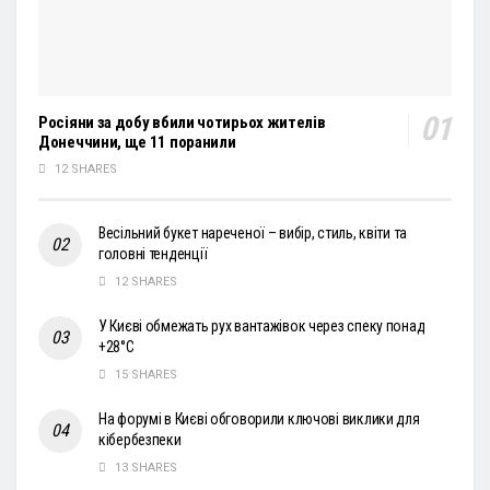
Росіяни за добу вбили чотирьох жителів
Донеччини, ще 11 поранили
12 SHARES
Весільний букет нареченої – вибір, стиль, квіти та
головні тенденції
12 SHARES
У Києві обмежать рух вантажівок через спеку понад
+28°С
15 SHARES
На форумі в Києві обговорили ключові виклики для
кібербезпеки
13 SHARES