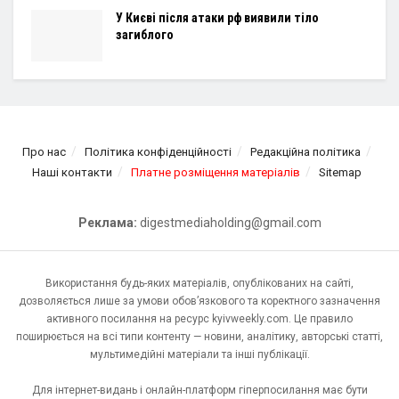
У Києві після атаки рф виявили тіло
загиблого
Про нас
Політика конфіденційності
Редакційна політика
Наші контакти
Платне розміщення матеріалів
Sitemap
Реклама:
digestmediaholding@gmail.com
Використання будь-яких матеріалів, опублікованих на сайті,
дозволяється лише за умови обов’язкового та коректного зазначення
активного посилання на ресурс kyivweekly.com. Це правило
поширюється на всі типи контенту — новини, аналітику, авторські статті,
мультимедійні матеріали та інші публікації.
Для інтернет-видань і онлайн-платформ гіперпосилання має бути