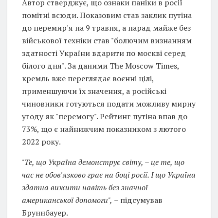
Автор стверджує, що ознаки паніки в росії
помітні всюди. Показовим став заклик путіна
до перемир'я на 9 травня, а парад майже без
військової техніки став "болючим визнанням
здатності України вдарити по москві серед
білого дня". За даними The Moscow Times,
кремль вже переглядає воєнні цілі,
применшуючи їх значення, а російські
чиновники готуються подати можливу мирну
угоду як "перемогу". Рейтинг путіна впав до
73%, що є найнижчим показником з лютого
2022 року.
"Те, що Україна демонструє світу, – це те, що
час не обов'язково грає на боці росії. І що Україна
здатна вижити навіть без значної
американської допомоги",
– підсумував
Бруннбауер.