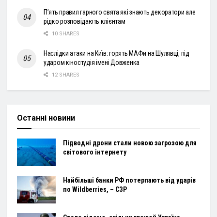
П’ять правил гарного свята які знають декоратори але
рідко розповідають клієнтам
10 SHARES
Наслідки атаки на Київ: горять МАФи на Шулявці, під
ударом кіностудія імені Довженка
12 SHARES
Останні новини
Підводні дрони стали новою загрозою для
світового інтернету
Найбільші банки РФ потерпають від ударів
по Wildberries, – СЗР