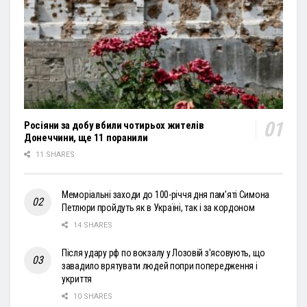
Росіяни за добу вбили чотирьох жителів
Донеччини, ще 11 поранили
11 SHARES
Меморіальні заходи до 100-річчя дня пам’яті Симона
Петлюри пройдуть як в Україні, так і за кордоном
14 SHARES
Після удару рф по вокзалу у Лозовій з'ясовують, що
завадило врятувати людей попри попередження і
укриття
10 SHARES