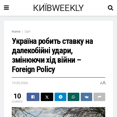
КИЇВWEEKLY
Home
Світ
Україна робить ставку на
далекобійні удари,
змінюючи хід війни –
Foreign Policy
A
19.05.2026
A
10
SHARES