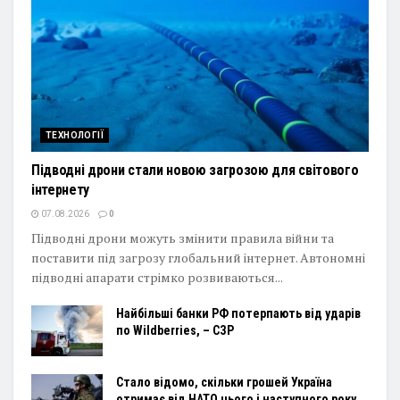
ТЕХНОЛОГІЇ
Підводні дрони стали новою загрозою для світового
інтернету
07.08.2026
0
Підводні дрони можуть змінити правила війни та
поставити під загрозу глобальний інтернет. Автономні
підводні апарати стрімко розвиваються...
Найбільші банки РФ потерпають від ударів
по Wildberries, – СЗР
Стало відомо, скільки грошей Україна
отримає від НАТО цього і наступного року