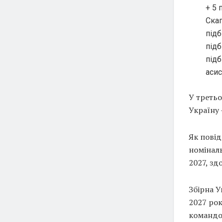
+ 5 
Скап
підб
підб
підб
асис
У третьо
Україну 
Як пові
номіналь
2027, зд
Збірна У
2027 ро
командою