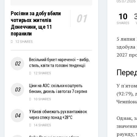
05.07.2026
Росіяни за добу вбили
10
чотирьох жителів
SHARES
Донеччини, ще 11
поранили
5 липня 
12 SHARES
здобула 
2027 про
Весільний букет нареченої – вибір,
стиль, квіти та головні тенденції
Перед
12 SHARES
У п'ятом
Ціни на АЗС: скільки коштують
бензин, дизель і автогаз 7 серпня
(92:79),
10 SHARES
Чемпіона
У Києві обмежать рух вантажівок
Однак, 
через спеку понад +28°С
значення
14 SHARES
раунду, 