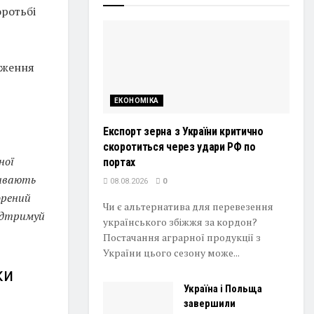
оротьбі
овження
ЕКОНОМІКА
Експорт зерна з України критично
скоротиться через удари РФ по
ної
портах
живають
08.08.2026
0
орений
Чи є альтернатива для перевезення
Підтримуй
українського збіжжя за кордон?
Постачання аграрної продукції з
України цього сезону може...
ки
Україна і Польща
завершили