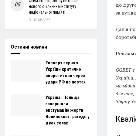
Сейм Польщі знову не обрав
до друго
нового очільника Інституту
за путів
національної пам’яті
10 SHARES
Данія по
боротьби
Останні новини
Реклама
Експорт зерна з
України критично
GGBET є 
скоротиться через
України.
удари РФ по портах
мільйони
для тих, 
Україна і Польща
Збірну У
завершили
ексгумацію жертв
Волинської трагедії у
Квалі
двох селах