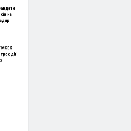
завдати
ків на
Мадяр
ї МСЕК
трок дії
их