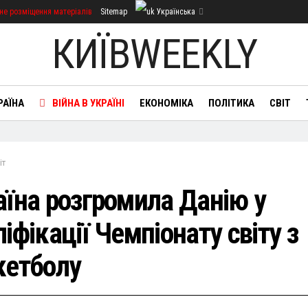
не розміщення матеріалів
Sitemap
Українська
КИЇВWEEKLY
РАЇНА
ВІЙНА В УКРАЇНІ
ЕКОНОМІКА
ПОЛІТИКА
СВІТ
іт
аїна розгромила Данію у
іфікації Чемпіонату світу з
кетболу