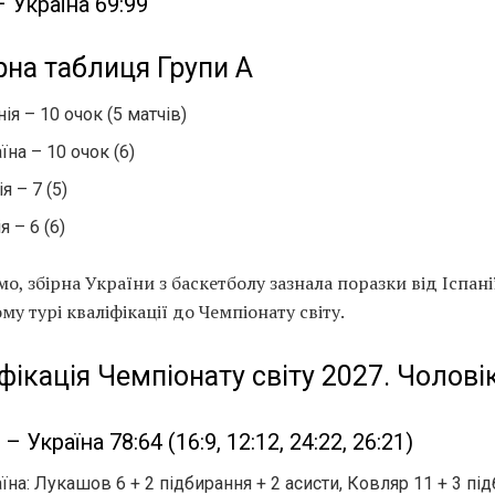
 Україна 69:99
рна таблиця Групи А
нія – 10 очок (5 матчів)
їна – 10 очок (6)
ія – 7 (5)
я – 6 (6)
о, збірна України з баскетболу зазнала поразки від Іспані
му турі кваліфікації до Чемпіонату світу.
фікація Чемпіонату світу 2027. Чолові
 – Україна 78:64 (16:9, 12:12, 24:22, 26:21)
їна: Лукашов 6 + 2 підбирання + 2 асисти, Ковляр 11 + 3 пі