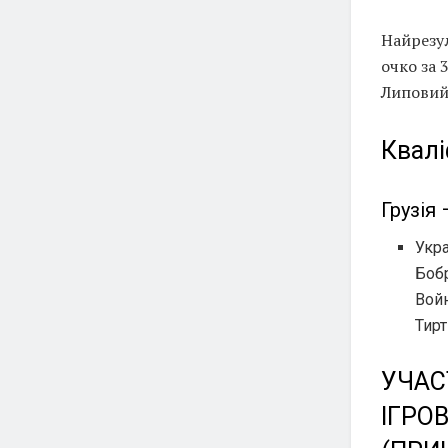
Найрезу
очко за 
Липовий,
Квалі
Грузія 
Укра
Бобр
Войн
Тир
УЧАС
ІГРО