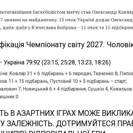
льтативнішим баскеболістом матчу став Олександр Ковля
37 хвилин на майданчику. 13 очок Україні додав Олексан
 дабл-дабл у В'ячеслава Боброва – 11 очок та 15 підбиран
фікація Чемпіонату світу 2027. Чолові
– Україна 79:92 (23:15, 25:28, 13:23, 18:26)
їна: Ковляр 31 + 6 підбирань + 6 передач, Ткаченко 8, Липо
ов 11 + 15 підбирань, Пустовий 10 + 5 підбирань – старт;
алович 7, Новицький 6 + 4 підбирання, Сушкін 4, Ковальов 
тишник 0
ТЬ В АЗАРТНИХ ІГРАХ МОЖЕ ВИКЛИК
ВУ ЗАЛЕЖНІСТЬ. ДОТРИМУЙТЕСЯ ПРА