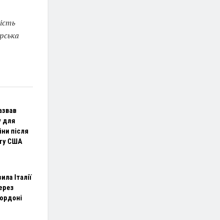
ність
ерська
азвав
у для
йни після
ту США
ила Італії
ерез
кордоні