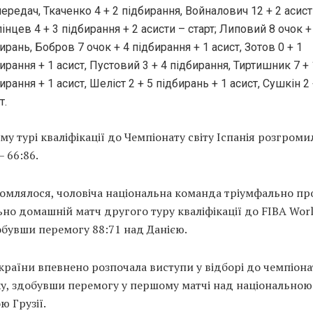
передач, Ткаченко 4 + 2 підбирання, Войналович 12 + 2 асист
інцев 4 + 3 підбирання + 2 асисти – старт; Липовий 8 очок +
ирань, Бобров 7 очок + 4 підбирання + 1 асист, Зотов 0 + 1
ирання + 1 асист, Пустовий 3 + 4 підбирання, Тиртишник 7 + 
ирання + 1 асист, Шеліст 2 + 5 підбирань + 1 асист, Сушкін 2 
т.
му турі кваліфікації до Чемпіонату світу Іспанія розгроми
– 66:86.
домлялося, чоловіча національна команда тріумфально пр
но домашній матч другого туру кваліфікації до FIBA Wor
обувши перемогу 88:71 над Данією.
країни впевнено розпочала виступи у відборі до чемпіонат
ку, здобувши перемогу у першому матчі над національною
 Грузії.