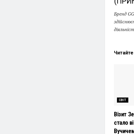
(ПРИ
Бренд GG
здійснюєт
діяльніст
Читайт
СВІТ
Візит З
стало ві
Вучиче