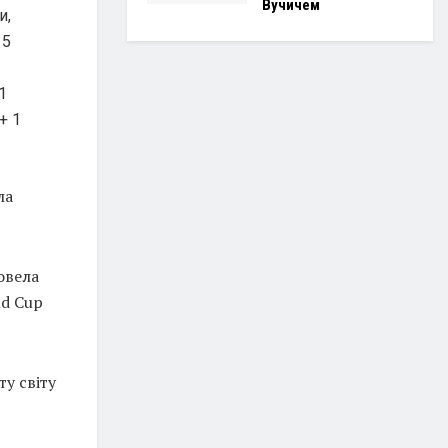
Вучичем
и,
 5
1
+ 1
ла
овела
ld Cup
у світу