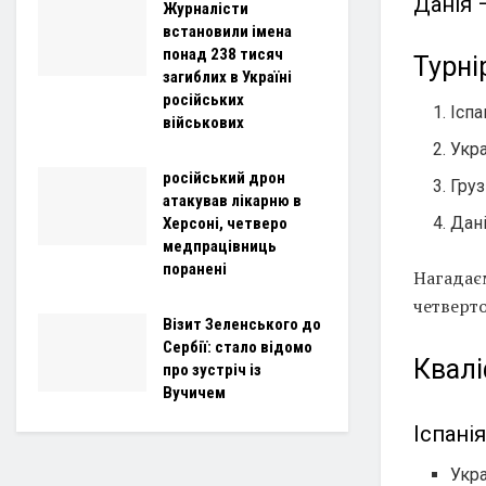
Данія –
Журналісти
встановили імена
понад 238 тисяч
Турні
загиблих в Україні
російських
Іспа
військових
Укра
російський дрон
Груз
атакував лікарню в
Дані
Херсоні, четверо
медпрацівниць
поранені
Нагадаєм
четверто
Візит Зеленського до
Сербії: стало відомо
Квалі
про зустріч із
Вучичем
Іспанія
Укра