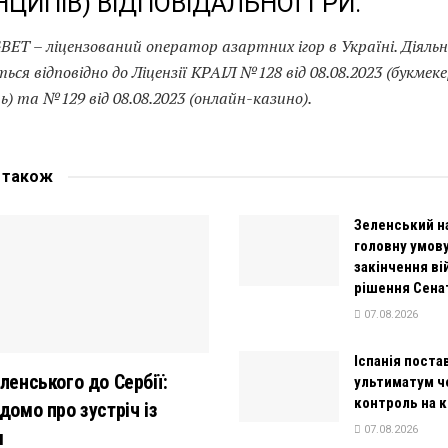
НЦИПІВ) ВІДПОВІДАЛЬНОЇ ГРИ.
BET – ліцензований оператор азартних ігор в Україні. Діяль
ься відповідно до Ліцензії КРАІЛ №128 від 08.08.2023 (букмек
ь) та №129 від 08.08.2023 (онлайн-казино).
е
також
Зеленський н
головну умов
закінчення ві
рішення Сена
07.08.2026
Іспанія постав
еленського до Сербії:
ультиматум ч
контроль на 
домо про зустріч із
07.08.2026
м