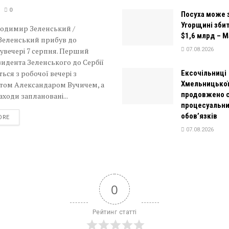
0
Посуха може 
Угорщині збит
лодимир Зеленський /
$1,6 млрд – 
 Зеленський прибув до
увечері 7 серпня. Перший
07.08.2026
зидента Зеленського до Сербії
ься з робочої вечері з
Ексочільниці
Хмельницько
том Александаром Вучичем, а
продовжено с
аходи заплановані...
процесуальн
обов’язків
DETAILS
ORE
07.08.2026
0
Рейтинг статті