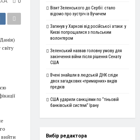
A
0
A
Візит Зеленського до Сербії: стало
відомо про зустріч із Вучичем
Загинув у Харкові від російської атаки: у
Києві попрощалися з польським
волонтером
(Данія)
 світу
Зеленський назвав головну умову для
закінчення війни після рішення Сенату
США
Вчені знайшли в людській ДНК сліди
двох загадкових «примарних» видів
ією
предків
фікації
США ударили санкціями по “тіньовій
банківській системі” Ірану
не
го
Вибір редактора
і вийти