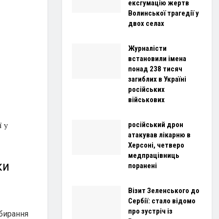
ексгумацію жертв
Волинської трагедії у
двох селах
Журналісти
встановили імена
понад 238 тисяч
загиблих в Україні
російських
військових
ї у
російський дрон
атакував лікарню в
Херсоні, четверо
медпрацівниць
ки
поранені
Візит Зеленського до
Сербії: стало відомо
про зустріч із
дбирання