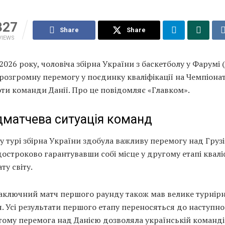
327
Share
Share
VIEWS
2026 року, чоловіча збірна України з баскетболу у Фарумі 
розгромну перемогу у поєдинку кваліфікації на Чемпіонат
ти команди Данії. Про це повідомляє «Главком».
матчева ситуація команд
у турі збірна України здобула важливу перемогу над Груз
 достроково гарантувавши собі місце у другому етапі квалі
ту світу.
заключний матч першого раунду також мав велике турнір
. Усі результати першого етапу переносяться до наступно
тому перемога над Данією дозволяла українській команд