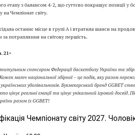
го етапу з балансом 4-2, що суттєво покращує позиції у б
ку на Чемпіонат світу.
сідала останнє місце в групі А і втратила шанси на прод
 за потрапляння на світову першість.
. 21+
титульним спонсором Федерації баскетболу України та збір
 Кожен матч національної збірної – це подія, яку разом пере
 українських уболівальників. Букмекерський бренд GGBET ств
хто цінує реальні емоції та цінує унікальний ігровий досвід. 
країни разом із GGBET!
фікація Чемпіонату світу 2027. Чолові