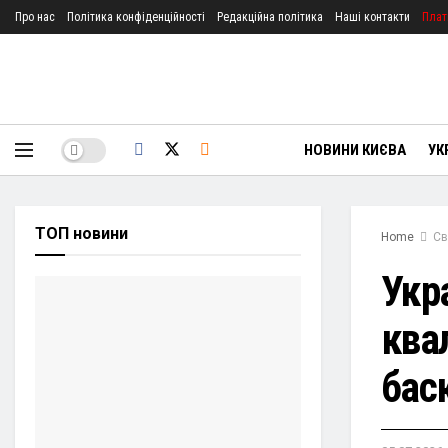
Про нас
Політика конфіденційності
Редакційна політика
Наші контакти
Плат
НОВИНИ КИЄВА
УК
ТОП новини
Home
Св
Укр
квал
бас