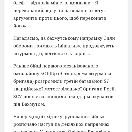
блеф, – відповів міністр, додавши – Я
переконаний, що у цивілізованого світу є
аргументи проти цього, щоб переконати
його».
Нагадаємо, на бахмутському напрямку Сили
оборони тримають ініціативу, продовжують
штурмові дії, відтісняють ворога.
Раніше бійці першого механізованого
батальйону 3ОШБр (3-тя окрема штурмова
бригада) розгромили третій батальйон 57
гвардійської мотострілецької бригади Росії.
ЗСУ повністю знищили плацдарм окупантів
під Бахмутом.
Напередодні східне угруповання військ
розпочало наступ на декількох напрямках
одночасно. У напрямку Оріхово-Василівки,