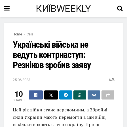
КИЇВWEEKLY
Home
Світ
Українські війська не
ведуть контрнаступ:
Резніков зробив заяву
A
25.06.2023
A
10
SHARES
Цей рік війни стане переломним, а Збройні
сили України мають перемогти в цій війні,
оскільки воюють за свою країну. Про це