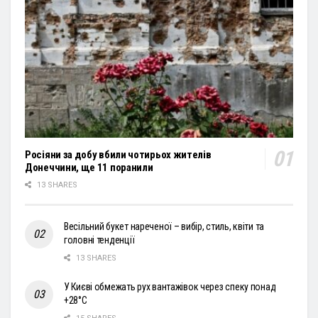
Росіяни за добу вбили чотирьох жителів
Донеччини, ще 11 поранили
13 SHARES
Весільний букет нареченої – вибір, стиль, квіти та
головні тенденції
13 SHARES
У Києві обмежать рух вантажівок через спеку понад
+28°С