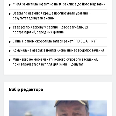
ФІФА захистила Інфантіно на тлі закликів до його відставки
DeepMind навчився краще прогнозувати урагани —
результат здивував вчених
Удар рф по Харкову 9 серпня – двоє загиблих, 21
постраждалий, серед них дитина
Війна з Іраном скоротила запаси ракет ППО США – NYT
Комунальна аварія: в центрі Києва зникає водопостачання
Міненерго не може чекати нового судового засідання,
поки втрачається вугілля для зими, – депутат
Вибір редактора