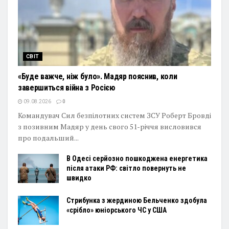
СВІТ
«Буде важче, ніж було». Мадяр пояснив, коли
завершиться війна з Росією
09.08.2026
0
Командувач Сил безпілотних систем ЗСУ Роберт Бровді
з позивним Мадяр у день свого 51-річчя висловився
про подальший...
В Одесі серйозно пошкоджена енергетика
після атаки РФ: світло повернуть не
швидко
Стрибунка з жердиною Бельченко здобула
«срібло» юніорського ЧС у США