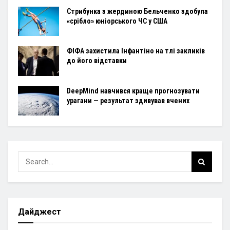
Стрибунка з жердиною Бельченко здобула
«срібло» юніорського ЧС у США
ФІФА захистила Інфантіно на тлі закликів
до його відставки
DeepMind навчився краще прогнозувати
урагани — результат здивував вчених
Дайджест