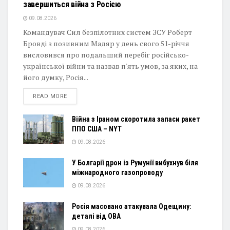
завершиться війна з Росією
09.08.2026
Командувач Сил безпілотних систем ЗСУ Роберт
Бровді з позивним Мадяр у день свого 51-річчя
висловився про подальший перебіг російсько-
української війни та назвав п'ять умов, за яких, на
його думку, Росія...
DETAILS
READ MORE
Війна з Іраном скоротила запаси ракет
ППО США – NYT
09.08.2026
У Болгарії дрон із Румунії вибухнув біля
міжнародного газопроводу
09.08.2026
Росія масовано атакувала Одещину:
деталі від ОВА
09.08.2026