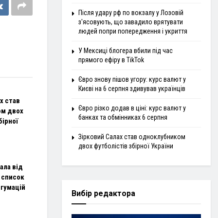
Після удару рф по вокзалу у Лозовій
з'ясовують, що завадило врятувати
людей попри попередження і укриття
У Мексиці блогера вбили під час
прямого ефіру в TikTok
Євро знову пішов угору: курс валют у
Києві на 6 серпня здивував українців
х став
Євро різко додав в ціні: курс валют у
ом двох
банках та обмінниках 6 серпня
бірної
Зірковий Салах став одноклубником
двох футболістів збірної України
ала від
 список
сгумацій
Вибір редактора