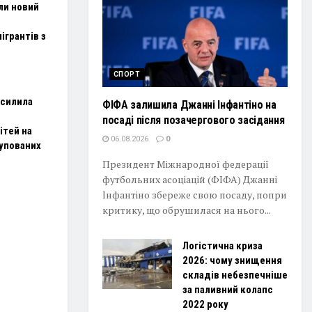
ли новий
ігрантів з
СПОРТ
осилила
ФІФА залишила Джанні Інфантіно на
ю
посаді після позачергового засідання
ітей на
06.08.2026
0
упованих
Президент Міжнародної федерації
футбольних асоціацій (ФІФА) Джанні
Інфантіно збереже свою посаду, попри
критику, що обрушилася на нього...
Логістична криза
2026: чому знищення
складів небезпечніше
за паливний колапс
2022 року