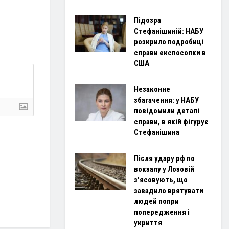
Підозра
Стефанішиній: НАБУ
розкрило подробиці
справи експосолки в
США
Незаконне
збагачення: у НАБУ
повідомили деталі
справи, в якій фігурує
Стефанішина
Після удару рф по
вокзалу у Лозовій
з'ясовують, що
завадило врятувати
людей попри
попередження і
укриття