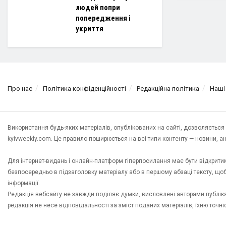
людей попри
попередження і
укриття
Про нас
Політика конфіденційності
Редакційна політика
Наші
Використання будь-яких матеріалів, опублікованих на сайті, дозволяєтьс
kyivweekly.com. Це правило поширюється на всі типи контенту — новини, анал
Для інтернет-видань і онлайн-платформ гіперпосилання має бути відкрит
безпосередньо в підзаголовку матеріалу або в першому абзаці тексту, щ
інформації.
Редакція вебсайту не завжди поділяє думки, висловлені авторами публікац
редакція не несе відповідальності за зміст поданих матеріалів, їхню точн