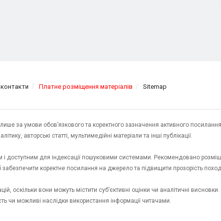
 контакти
Платне розміщення матеріалів
Sitemap
я лише за умови обов’язкового та коректного зазначення активного посилання
ітику, авторські статті, мультимедійні матеріали та інші публікації.
им і доступним для індексації пошуковими системами. Рекомендовано розміщ
об забезпечити коректне посилання на джерело та підвищити прозорість пох
ій, оскільки вони можуть містити суб’єктивні оцінки чи аналітичні висновки
ість чи можливі наслідки використання інформації читачами.