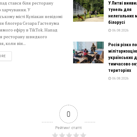
пад стався біля ресторану
У Литві вияви
 харчування. У
тунель для
нелегальних м
ькому місті Куліакан невідомі
білорусі
и блогера Сезара Гастелума
рямого ефіру в TikTok. Напад
06.08.2026
ля ресторану швидкого
, коли він...
Росія різко п
мілітаризаці
DETAILS
ORE
українських д
тимчасово ок
територіях
06.08.2026
0
Рейтинг статті