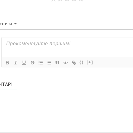
сатися
{}
[+]
НТАРІ