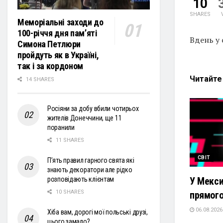
10
SHARES
Меморіальні заходи до
100-річчя дня пам’яті
Вдень у 
Симона Петлюри
пройдуть як в Україні,
так і за кордоном
Читайт
14 SHARES
Росіяни за добу вбили чотирьох
жителів Донеччини, ще 11
поранили
11 SHARES
СВІТ
П’ять правил гарного свята які
знають декоратори але рідко
У Мекси
розповідають клієнтам
10 SHARES
прямого
06.08.2026
Хіба вам, дорогі мої польські друзі,
цього замало?