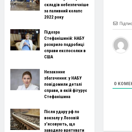
складів небезпечніше
за паливний колапс
2022 року
Підпи
Підозра
Стефанішиній: НАБУ
розкрило подробиці
справи експосолки в
США
Незаконне
збагачення: у НАБУ
0
КОМЕ
повідомили деталі
справи, в якій фігурує
Стефанішина
Після удару рф по
вокзалу у Лозовій
з'ясовують, що
завадило врятувати