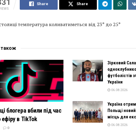
331
Share
Share
VIEWS
столиці температура коливатиметься від 23° до 25°
е
також
Зірковий Сала
одноклубник
футболістів з
України
06.08.2026
Україна отрим
ці блогера вбили під час
Польщі новий
місць для ек
 ефіру в TikTok
06.08.2026
0