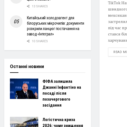
TikTok На
13 SHARES
швидкого
мексиканс
Китайський холодоагент для
застрелил
білоруських мікрочипів: документи
під час п
розкрили ланцюг постачання на
стався бі
завод «Інтеграл»
харчування
10 SHARES
READ M
Останні новини
ФІФА залишила
Джанні Інфантіно на
посаді після
позачергового
засідання
Логістична криза
2026: чому знищення