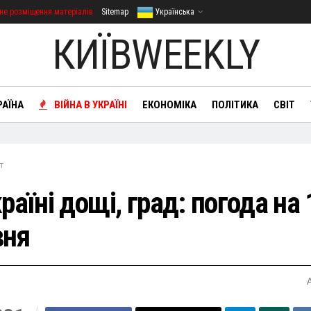
не розміщення матеріалів
Sitemap
Українська
КИЇВWEEKLY
РАЇНА
ВІЙНА В УКРАЇНІ
ЕКОНОМІКА
ПОЛІТИКА
СВІТ
т
раїні дощі, град: погода на 
вня