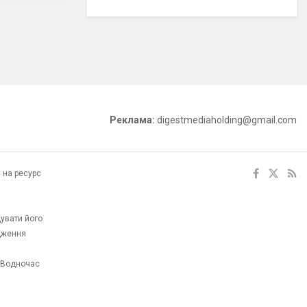
Реклама:
digestmediaholding@gmail.com
 на ресурс
увати його
одження
. Водночас