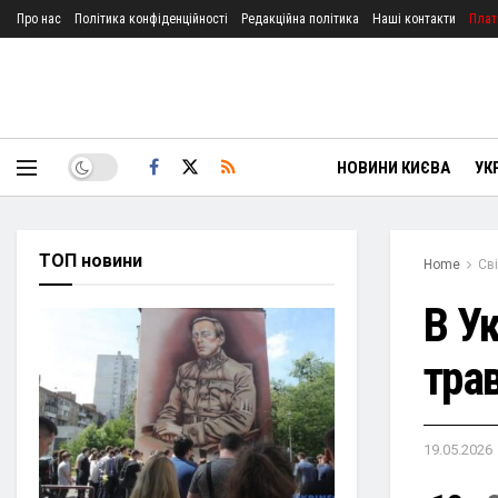
Про нас
Політика конфіденційності
Редакційна політика
Наші контакти
Плат
НОВИНИ КИЄВА
УК
ТОП новини
Home
Сві
В Ук
тра
19.05.2026