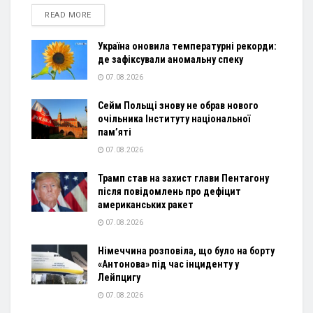
DETAILS
READ MORE
Україна оновила температурні рекорди:
де зафіксували аномальну спеку
07.08.2026
Сейм Польщі знову не обрав нового
очільника Інституту національної
пам’яті
07.08.2026
Трамп став на захист глави Пентагону
після повідомлень про дефіцит
американських ракет
07.08.2026
Німеччина розповіла, що було на борту
«Антонова» під час інциденту у
Лейпцигу
07.08.2026