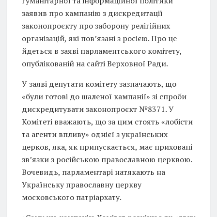
гуманітарної та інформаційної політики
заявив про кампанію з дискредитації
законопроєкту про заборону релігійних
організацій, які повʼязані з росією. Про це
йдеться в заяві парламентського комітету,
опублікованій на сайті Верховної Ради.
У заяві депутати комітету зазначають, що
«були готові до шаленої кампанії» зі спроби
дискредитувати законопроєкт №8371. У
Комітеті вважають, що за цим стоять «лобісти
та агенти впливу» однієї з українських
церков, яка, як припускається, має приховані
зв’язки з російською православною церквою.
Вочевидь, парламентарі натякають на
Українську православну церкву
московського патріархату.