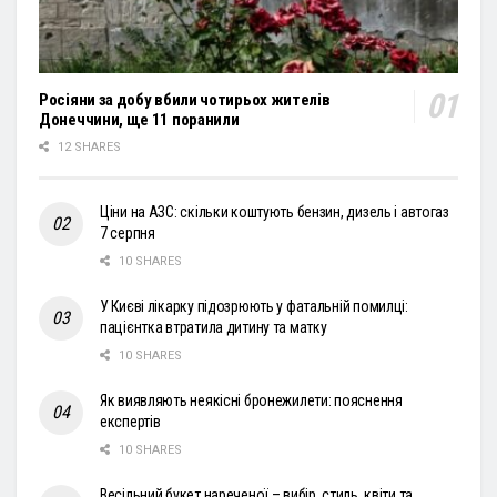
Росіяни за добу вбили чотирьох жителів
Донеччини, ще 11 поранили
12 SHARES
Ціни на АЗС: скільки коштують бензин, дизель і автогаз
7 серпня
10 SHARES
У Києві лікарку підозрюють у фатальній помилці:
пацієнтка втратила дитину та матку
10 SHARES
Як виявляють неякісні бронежилети: пояснення
експертів
10 SHARES
Весільний букет нареченої – вибір, стиль, квіти та