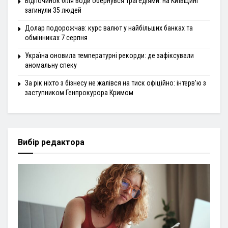
Відпочинок біля води обернувся трагедіями: на Київщині
загинули 35 людей
Долар подорожчав: курс валют у найбільших банках та
обмінниках 7 серпня
Україна оновила температурні рекорди: де зафіксували
аномальну спеку
За рік ніхто з бізнесу не жалівся на тиск офіційно: інтерв’ю з
заступником Генпрокурора Кримом
Вибір редактора