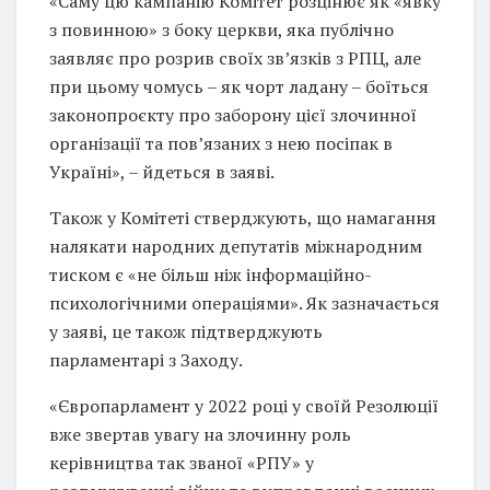
«Саму цю кампанію Комітет розцінює як «явку
з повинною» з боку церкви, яка публічно
заявляє про розрив своїх звʼязків з РПЦ, але
при цьому чомусь – як чорт ладану – боїться
законопроєкту про заборону цієї злочинної
організації та повʼязаних з нею посіпак в
Україні», – йдеться в заяві.
Також у Комітеті стверджують, що намагання
налякати народних депутатів міжнародним
тиском є «не більш ніж інформаційно-
психологічними операціями». Як зазначається
у заяві, це також підтверджують
парламентарі з Заходу.
«Європарламент у 2022 році у своїй Резолюції
вже звертав увагу на злочинну роль
керівництва так званої «РПУ» у