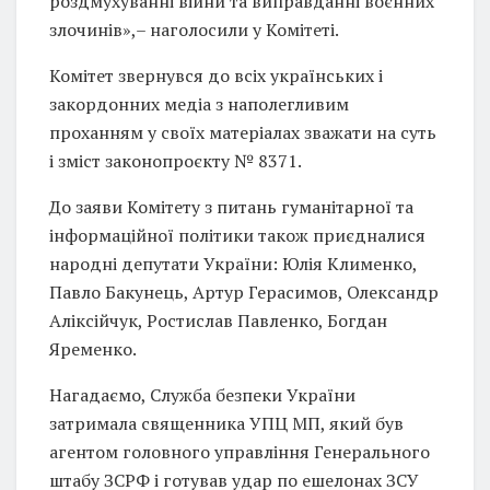
роздмухуванні війни та виправданні воєнних
злочинів»,– наголосили у Комітеті.
Комітет звернувся до всіх українських і
закордонних медіа з наполегливим
проханням у своїх матеріалах зважати на суть
і зміст законопроєкту № 8371.
До заяви Комітету з питань гуманітарної та
інформаційної політики також приєдналися
народні депутати України: Юлія Клименко,
Павло Бакунець, Артур Герасимов, Олександр
Аліксійчук, Ростислав Павленко, Богдан
Яременко.
Нагадаємо, Служба безпеки України
затримала священника УПЦ МП, який був
агентом головного управління Генерального
штабу ЗСРФ і готував удар по ешелонах ЗСУ