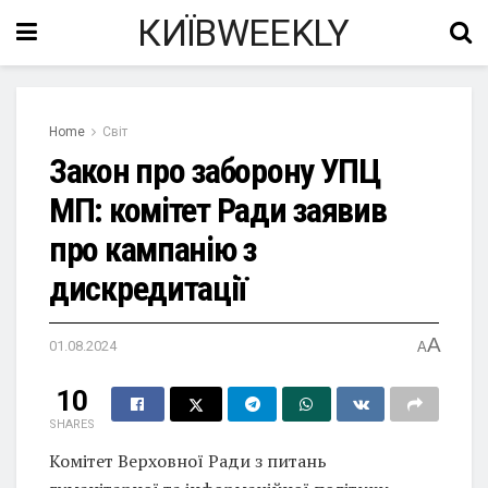
КИЇВWEEKLY
Home
Світ
Закон про заборону УПЦ
МП: комітет Ради заявив
про кампанію з
дискредитації
A
01.08.2024
A
10
SHARES
Комітет Верховної Ради з питань