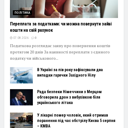
ПОЛІТИКА
Переплата за податками: чи можна повернути зайві
кошти на свій рахунок
07.08.2026
0
Податкова розглядає заяву про повернення коштів
протягом 20 днів За наявності переплати з єдиного
податку чи військового...
В Україні за пів року зафіксували два
випадки гарячки Західного Нілу
Рада безпеки Німеччини з Мерцом
обговорила дрон з вибухівкою біля
українського літака
У лікарні помер чоловік, який отримав
поранення під час обстрілу Києва 5 серпня
– КМВА