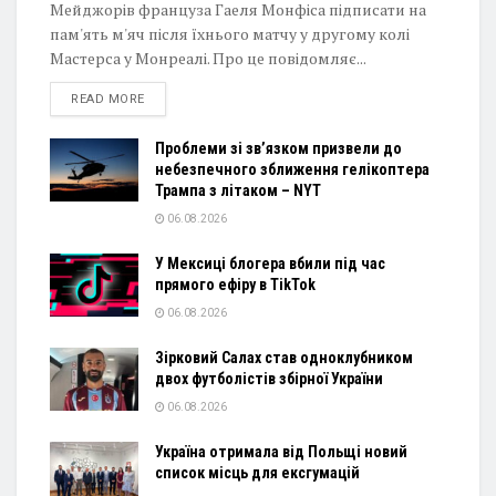
Мейджорів француза Гаеля Монфіса підписати на
пам'ять м'яч після їхнього матчу у другому колі
Мастерса у Монреалі. Про це повідомляє...
DETAILS
READ MORE
Проблеми зі зв’язком призвели до
небезпечного зближення гелікоптера
Трампа з літаком – NYT
06.08.2026
У Мексиці блогера вбили під час
прямого ефіру в TikTok
06.08.2026
Зірковий Салах став одноклубником
двох футболістів збірної України
06.08.2026
Україна отримала від Польщі новий
список місць для ексгумацій