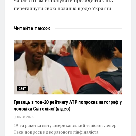
Чарльз III зміг спонукати президента США
переглянути свою позицію щодо України
Читайте
також
СВІТ
Гравець з топ-20 рейтингу ATP попросив автограф у
чоловіка Світоліної (відео)
06.08.2026
19-та ракетка світу американський тенісист Ленер
Тьєн попросив дворазового півфіналіста