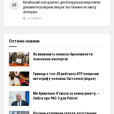
Китайський холодоагент для білоруських мікрочипів:
документи розкрили ланцюг постачання на завод
«Інтеграл»
10 SHARES
Останні новини
Як виявляють неякісні бронежилети:
пояснення експертів
Гравець з топ-20 рейтингу ATP попросив
автограф у чоловіка Світоліної (відео)
Ми буквально б’ємося за кожну ракету, –
Сибіга про PAC-3 для Patriot
Росіяни атакували склади логістичних