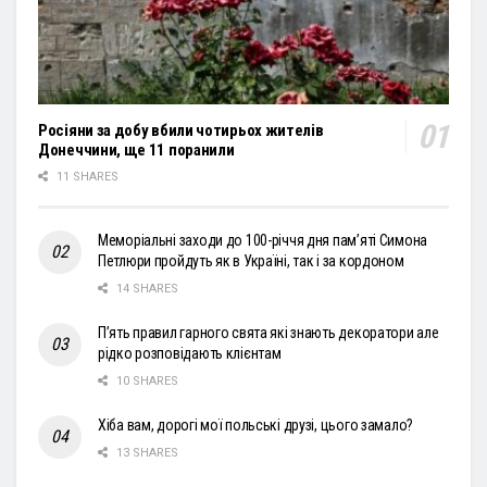
Росіяни за добу вбили чотирьох жителів
Донеччини, ще 11 поранили
11 SHARES
Меморіальні заходи до 100-річчя дня пам’яті Симона
Петлюри пройдуть як в Україні, так і за кордоном
14 SHARES
П’ять правил гарного свята які знають декоратори але
рідко розповідають клієнтам
10 SHARES
Хіба вам, дорогі мої польські друзі, цього замало?
13 SHARES