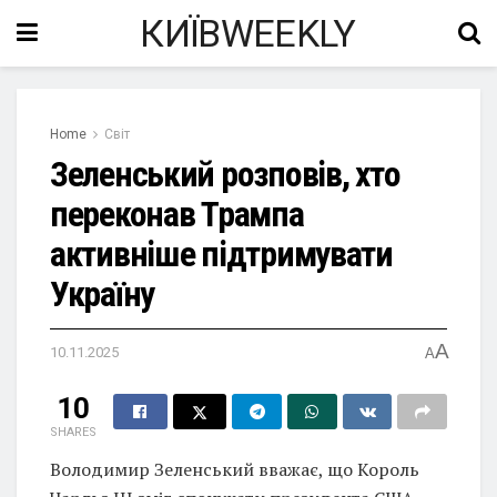
КИЇВWEEKLY
Home
Світ
Зеленський розповів, хто
переконав Трампа
активніше підтримувати
Україну
A
10.11.2025
A
10
SHARES
Володимир Зеленський вважає, що Король