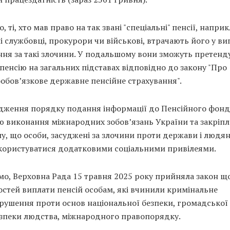
о, ті, хто мав право на так звані "спеціальні" пенсії, напри
 службовці, прокурори чи військові, втрачають його у в
ння за такі злочини. У подальшому вони зможуть претенд
пенсію на загальних підставах відповідно до закону "Про
обов’язкове державне пенсійне страхування".
дження порядку подання інформації до Пенсійного фонд
ю виконання міжнародних зобов’язань України та закріп
, що особи, засуджені за злочини проти держави і людяно
користуватися додатковими соціальними привілеями.
мо, Верховна Рада 15 травня 2025 року прийняла закон щ
стей виплати пенсій особам, які вчинили кримінальне
рушення проти основ національної безпеки, громадської 
езпеки людства, міжнародного правопорядку.