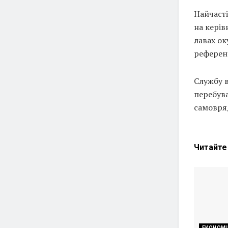
Найчасті
на керів
лавах ок
референ
Службу в
перебува
самовря
Читайт
ЕКОНОМІ