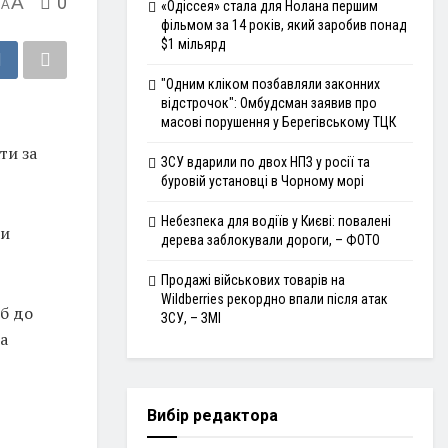
A
0
A
«Одіссея» стала для Нолана першим
фільмом за 14 років, який заробив понад
$1 мільярд
"Одним кліком позбавляли законних
відстрочок": Омбудсман заявив про
масові порушення у Берегівському ТЦК
ти за
ЗСУ вдарили по двох НПЗ у росії та
буровій установці в Чорному морі
Небезпека для водіїв у Києві: повалені
ви
дерева заблокували дороги, – ФОТО
Продажі військових товарів на
Wildberries рекордно впали після атак
іб до
ЗСУ, – ЗМІ
а
Вибір редактора