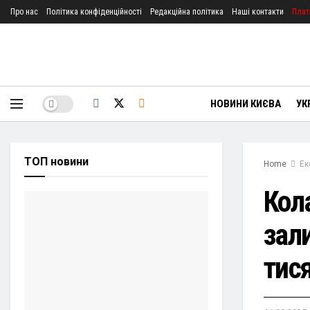
Про нас
Політика конфіденційності
Редакційна політика
Наші контакти
Плат
НОВИНИ КИЄВА
УК
ТОП новини
Home
Ек
Кол
зал
тися