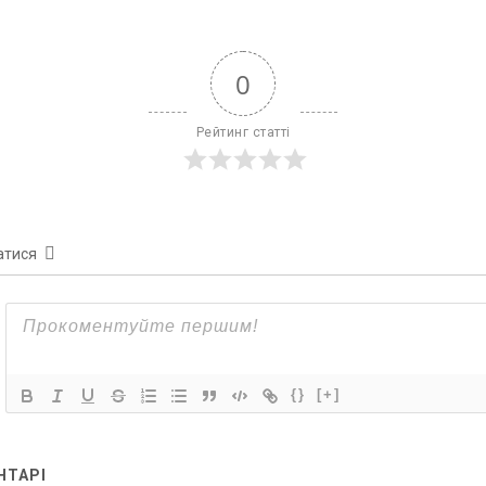
0
Рейтинг статті
атися
{}
[+]
НТАРІ