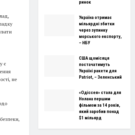
ринок
клад,
Україна отримає
ипадку
мільярдні збитки
через зупинку
увати
морського експорту,
– НБУ
США щомісяця
у є
постачатимуть
лення
Україні ракети для
Patriot, – Зеленський
сті, не
«Одіссея» стала для
Нолана першим
одо
фільмом за 14 років,
який заробив понад
$1 мільярд
безпеки,