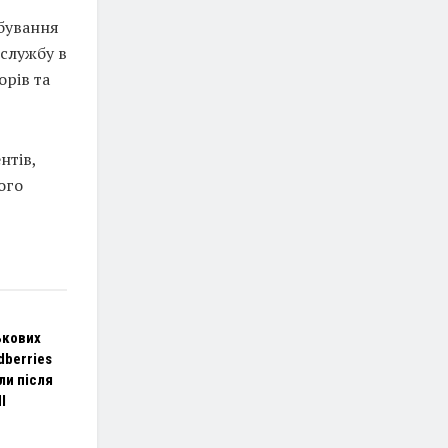
ебування
 службу в
орів та
нтів,
ого
ькових
dberries
ли після
І