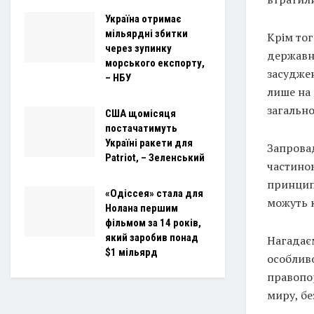
Україна отримає
мільярдні збитки
Крім тог
через зупинку
державні
морського експорту,
засудже
– НБУ
лише на 
загально
США щомісяця
постачатимуть
Україні ракети для
Запрова
Patriot, – Зеленський
частино
принципу
«Одіссея» стала для
можуть 
Нолана першим
фільмом за 14 років,
який заробив понад
Нагадає
$1 мільярд
особливо
правопо
миру, б