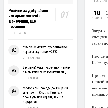
11.09.2025
Росіяни за добу вбили
10
чотирьох жителів
SHARES
Донеччини, ще 11
поранили
Засуджен
13 SHARES
спецпенс
загальн
У Києві обмежать рух вантажівок
через спеку понад +28°С
Про це 
15 SHARES
Кабміну,
Весільний букет нареченої – вибір,
стиль, квіти та головні тенденції
Проєкт в
12 SHARES
Пенсійно
відбуває
Меморіальні заходи до 100-річчя
дня пам’яті Симона Петлюри
міжнаро
пройдуть як в Україні, так і за
кордоном
Які зло
15 SHARES