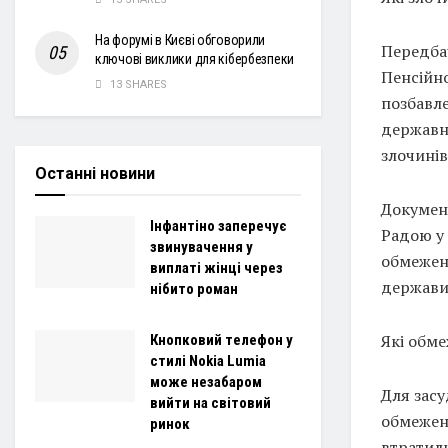
На форумі в Києві обговорили
Передба
ключові виклики для кібербезпеки
Пенсійно
13 SHARES
позбавле
державно
злочинів
Останні новини
Докумен
Інфантіно заперечує
Радою у 
звинувачення у
обмеженн
виплаті жінці через
держави
нібито роман
Які обм
Кнопковий телефон у
стилі Nokia Lumia
може незабаром
Для засу
вийти на світовий
обмежено
ринок
втратили