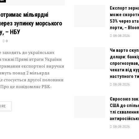
Експорт зерна
 отримає мільярдні
може скороти
53% через ата
через зупинку морського
порти, – Bloo
у, – НБУ
08.08.2026
0
Чи варто ску
е заходять до українських
долари: банкі
а тижні Прямі втрати України
спрогнозував,
отримання експортної виручки
чекати від ку
имуть понад 2 мільярда
наступного т
Це стосується другої половини
08.08.2026
. Про це повідомляє РБК-
Євросоюз зак
США до спільн
DETAILS
ORE
тлі схвалення
антиросійськ
08.08.2026