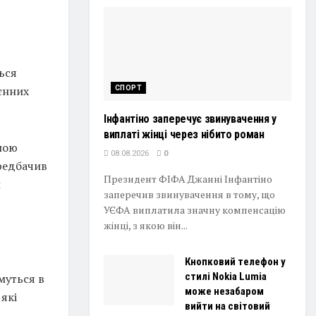
ься
оєнних
СПОРТ
Інфантіно заперечує звинувачення у
виплаті жінці через нібито роман
ною
08.08.2026
0
ередбачив
Президент ФІФА Джанні Інфантіно
и
заперечив звинувачення в тому, що
УЄФА виплатила значну компенсацію
жінці, з якою він...
Кнопковий телефон у
стилі Nokia Lumia
муться в
може незабаром
які
вийти на світовий