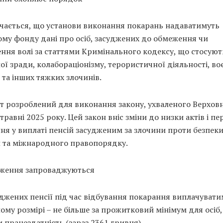
чається, що установи виконання покарань надаватимуть
му фонду дані про осіб, засуджених до обмеження чи
ння волі за статтями Кримінального кодексу, що стосуют
ї зради, колабораціонізму, терористичної діяльності, в
 та інших тяжких злочинів.
т розроблений для виконання закону, ухваленого Верхов
травні 2025 року. Цей закон вніс зміни до низки актів і п
я у виплаті пенсій засудженим за злочини проти безпек
 та міжнародного правопорядку.
еження запроваджуються
джених пенсії під час відбування покарання виплачувати
му розмірі – не більше за прожитковий мінімум для осіб, 
 працездатність (зараз 2361 гривня).