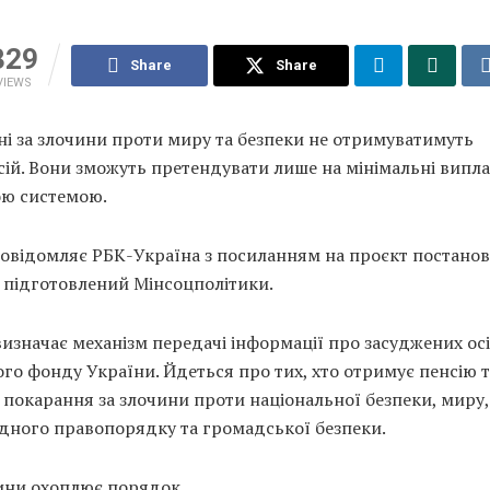
329
Share
Share
VIEWS
і за злочини проти миру та безпеки не отримуватимуть
ій. Вони зможуть претендувати лише на мінімальні випла
ою системою.
повідомляє РБК-Україна з посиланням на проєкт постано
 підготовлений Мінсоцполітики.
изначає механізм передачі інформації про засуджених ос
го фонду України. Йдеться про тих, хто отримує пенсію т
 покарання за злочини проти національної безпеки, миру,
дного правопорядку та громадської безпеки.
чини охоплює порядок