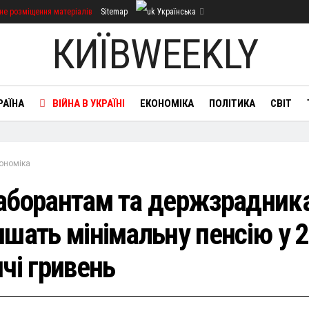
не розміщення матеріалів
Sitemap
Українська
КИЇВWEEKLY
РАЇНА
ВІЙНА В УКРАЇНІ
ЕКОНОМІКА
ПОЛІТИКА
СВІТ
ономіка
аборантам та держзрадник
ишать мінімальну пенсію у 2
чі гривень