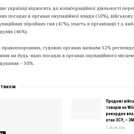
ше українці відносять до колабораційної діяльності пер
них посадах в органах окупаційної влади (50%), військову
упаційних збройних сил (47%), участь в організації т.з. виб
думів (46%).
 правоохоронних, судових органах назвали 32% респонде
ння на будь-яких посадах в органах окупаційного місцев
дування – 30%.
е
також
Продажі війс
товарів на Wil
рекордно впа
атак ЗСУ, – ЗМ
08.08.2026
КА