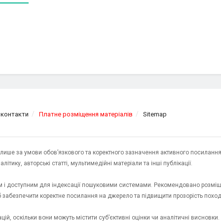
 контакти
Платне розміщення матеріалів
Sitemap
я лише за умови обов’язкового та коректного зазначення активного посилання
ітику, авторські статті, мультимедійні матеріали та інші публікації.
им і доступним для індексації пошуковими системами. Рекомендовано розміщ
об забезпечити коректне посилання на джерело та підвищити прозорість пох
ій, оскільки вони можуть містити суб’єктивні оцінки чи аналітичні висновки