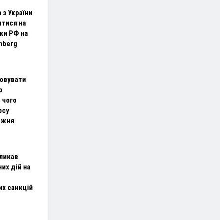
 з України
тися на
ки РФ на
mberg
повувати
р
 чого
рсу
ижня
ликав
их дій на
их санкцій