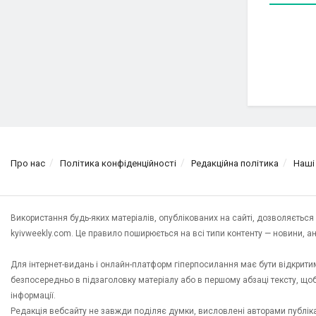
Про нас
Політика конфіденційності
Редакційна політика
Наші
Використання будь-яких матеріалів, опублікованих на сайті, дозволяєтьс
kyivweekly.com. Це правило поширюється на всі типи контенту — новини, анал
Для інтернет-видань і онлайн-платформ гіперпосилання має бути відкрит
безпосередньо в підзаголовку матеріалу або в першому абзаці тексту, щ
інформації.
Редакція вебсайту не завжди поділяє думки, висловлені авторами публікац