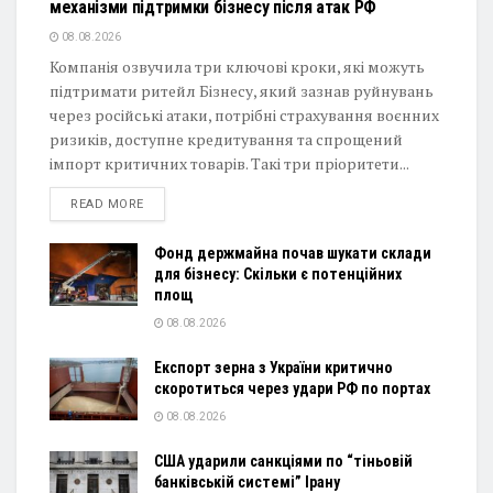
механізми підтримки бізнесу після атак РФ
08.08.2026
Компанія озвучила три ключові кроки, які можуть
підтримати ритейл Бізнесу, який зазнав руйнувань
через російські атаки, потрібні страхування воєнних
ризиків, доступне кредитування та спрощений
імпорт критичних товарів. Такі три пріоритети...
DETAILS
READ MORE
Фонд держмайна почав шукати склади
для бізнесу: Скільки є потенційних
площ
08.08.2026
Експорт зерна з України критично
скоротиться через удари РФ по портах
08.08.2026
США ударили санкціями по “тіньовій
банківській системі” Ірану