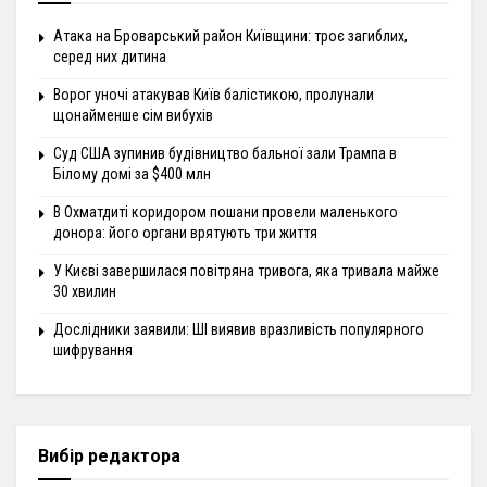
Атака на Броварський район Київщини: троє загиблих,
серед них дитина
Ворог уночі атакував Київ балістикою, пролунали
щонайменше сім вибухів
Суд США зупинив будівництво бальної зали Трампа в
Білому домі за $400 млн
В Охматдиті коридором пошани провели маленького
донора: його органи врятують три життя
У Києві завершилася повітряна тривога, яка тривала майже
30 хвилин
Дослідники заявили: ШІ виявив вразливість популярного
шифрування
Вибір редактора