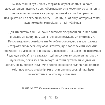
Використання будь-яких матеріалів, опублікованих на сайті,
дозволяється лише за умови обов’язкового та коректного зазначення
активного посилання на ресурс kyivweekly.com. Це правило
поширюється на всі типи контенту — новини, аналітику, авторські статті,
мультимедійні матеріали та інші публікації.
Для інтернет-видань і онлайн-платформ гіперпосилання має бути
відкритим і доступним для індексації пошуковими системами.
Рекомендовано розміщувати його безпосередньо в підзаголовку
матеріалу або в першому абзаці тексту, щоб забезпечити коректне
посилання на джерело та підвищити прозорість походження інформації.
Редакція вебсайту не завжди поділяє думки, висловлені авторами
публікацій, оскільки вони можуть містити суб’єктивні оцінки чи
аналітичні висновки. Водночас редакція не несе відповідальності за
зміст поданих матеріалів, їхню точність чи можливі наслідки
використання інформації читачами.
© 2016-2026 Останні новини Києва та України