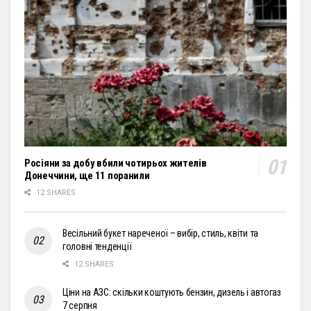
Росіяни за добу вбили чотирьох жителів
Донеччини, ще 11 поранили
12 SHARES
Весільний букет нареченої – вибір, стиль, квіти та
головні тенденції
12 SHARES
Ціни на АЗС: скільки коштують бензин, дизель і автогаз
7 серпня