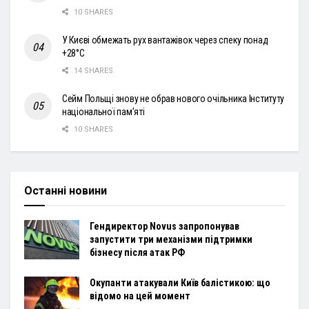
10 SHARES
У Києві обмежать рух вантажівок через спеку понад
+28°С
14 SHARES
Сейм Польщі знову не обрав нового очільника Інституту
національної пам’яті
10 SHARES
Останні новини
Гендиректор Novus запропонував
запустити три механізми підтримки
бізнесу після атак РФ
Окупанти атакували Київ балістикою: що
відомо на цей момент