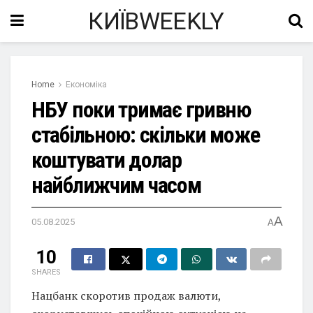
КИЇВWEEKLY
Home
Економіка
НБУ поки тримає гривню
стабільною: скільки може
коштувати долар
найближчим часом
A
05.08.2025
A
10
SHARES
Нацбанк скоротив продаж валюти,