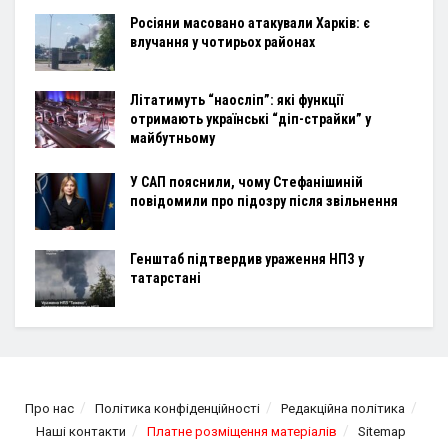
Росіяни масовано атакували Харків: є
влучання у чотирьох районах
Літатимуть “наосліп”: які функції
отримають українські “діп-страйки” у
майбутньому
У САП пояснили, чому Стефанішиній
повідомили про підозру після звільнення
Генштаб підтвердив ураження НПЗ у
татарстані
Про нас
Політика конфіденційності
Редакційна політика
Наші контакти
Платне розміщення матеріалів
Sitemap