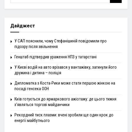
Дайджест
У САП пояснили, чому Стефанішиній повідомили про
підозру після звільнення
Генштаб підтвердив ураження НПЗ у татарстані
У Києві водій на авто врізався у вантажівку, загинули його
дружина і дитина – поліція
Дипломатка з Коста-Рики може стати першою жінкою на
посаді генсека ООН
Київ готується до ярмаркового ажіотажу: де цього тижня
з’являться торгові майданчики
Рекордний тиск плазми: вчені зробили ще один крок до
енергії майбутнього