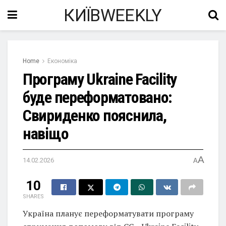
КИЇВWEEKLY
Home
Економіка
Програму Ukraine Facility
буде переформатовано:
Свириденко пояснила,
навіщо
A
14.02.2026
A
10
SHARES
Україна планує переформатувати програму