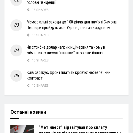
головні тенденції
13 SHARES
Меморіальні заходи до 100-річчя дня пам’яті Симона
Петлюри пройдуть як в Україні, так і за кордоном
16 SHARES
Чи стрибне долар наприкінці червня та чому в
обмінниках високі “цінники”: що каже банкір
15 SHARES
Київ святкує, фронт платить кров’ю: небезпечний
контраст
10 SHARES
Останні новини
“Метінвест” відзвітував про сплату