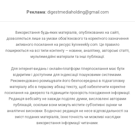
Реклама:
digestmediaholding@gmail.com
Використання будь-яких матеріалів, опублікованих на сайті,
дозволяється лише за умови обов’язкового та коректного зазначення
активного посилання на ресурс kyivweekly.com. Це правило
поширюється на всі типи контенту — новини, аналітику, авторські статті,
мультимедійні матеріали та інші публікації.
Для інтернет-видань і онлайн-платформ гіперпосилання має бути
відкритим і доступним для індексації пошуковими системами.
Рекомендовано розміщувати його безпосередньо в підзаголовку
матеріалу або в першому абзаці тексту, щоб забезпечити коректне
посилання на джерело та підвищити прозорість походження інформації.
Редакція вебсайту не завжди поділяє думки, висловлені авторами
публікацій, оскільки вони можуть містити суб’єктивні оцінки чи
аналітичні висновки. Водночас редакція не несе відповідальності за
зміст поданих матеріалів, їхню точність чи можливі наслідки
використання інформації читачами.