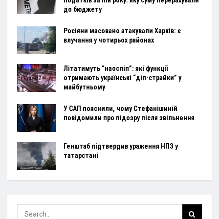
податків за пів року: яку суму перерахували
до бюджету
Росіяни масовано атакували Харків: є
влучання у чотирьох районах
Літатимуть “наосліп”: які функції
отримають українські “діп-страйки” у
майбутньому
У САП пояснили, чому Стефанішиній
повідомили про підозру після звільнення
Генштаб підтвердив ураження НПЗ у
татарстані