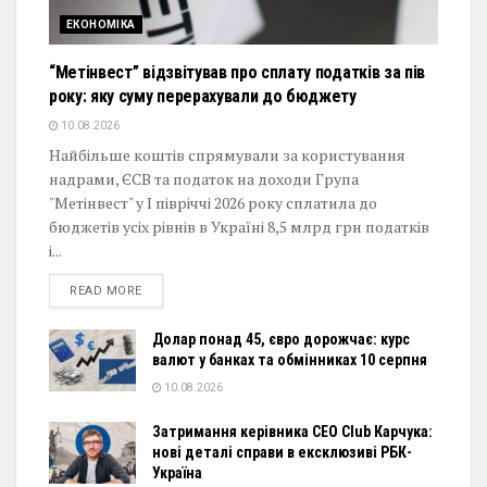
ЕКОНОМІКА
“Метінвест” відзвітував про сплату податків за пів
року: яку суму перерахували до бюджету
10.08.2026
Найбільше коштів спрямували за користування
надрами, ЄСВ та податок на доходи Група
"Метінвест" у I півріччі 2026 року сплатила до
бюджетів усіх рівнів в Україні 8,5 млрд грн податків
і...
DETAILS
READ MORE
Долар понад 45, євро дорожчає: курс
валют у банках та обмінниках 10 серпня
10.08.2026
Затримання керівника CEO Club Карчука:
нові деталі справи в ексклюзиві РБК-
Україна