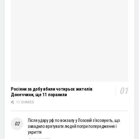
Росіяни за добу вбили чотирьох жителів
Донеччини, ще 11 поранили
11 SHARES
Після удару рф по вокзалу у Лозовій з'ясовують, що
завадило врятувати людей попри попередження і
укриття