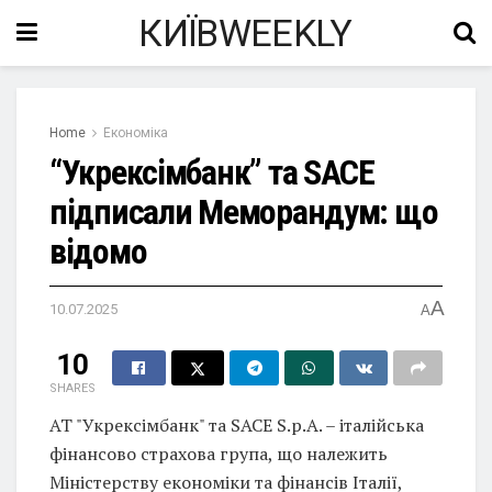
КИЇВWEEKLY
Home
Економіка
“Укрексімбанк” та SACE
підписали Меморандум: що
відомо
A
10.07.2025
A
10
SHARES
АТ "Укрексімбанк" та SACE S.p.A. – італійська
фінансово страхова група, що належить
Міністерству економіки та фінансів Італії,