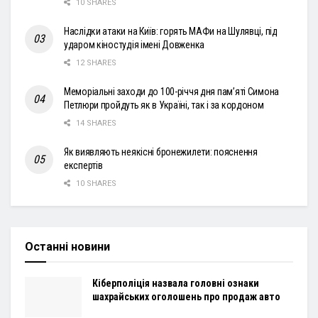
10 SHARES
Наслідки атаки на Київ: горять МАФи на Шулявці, під
ударом кіностудія імені Довженка
12 SHARES
Меморіальні заходи до 100-річчя дня пам’яті Симона
Петлюри пройдуть як в Україні, так і за кордоном
14 SHARES
Як виявляють неякісні бронежилети: пояснення
експертів
10 SHARES
Останні новини
Кіберполіція назвала головні ознаки
шахрайських оголошень про продаж авто