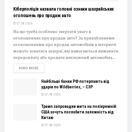
Кіберполіція назвала головні ознаки шахрайських
оголошень про продаж авто
07.08.2026
На що треба особливо звертати увагу в
оголошеннях про продаж авто? За привабливими
оголошеннями про продаж автомобілів в інтернеті
можуть ховатися шахраї, які намагаються виманити
передоплату або продати неіснуючий автомобіль....
DETAILS
READ MORE
Найбільші банки РФ потерпають від
ударів по Wildberries, – СЗР
07.08.2026
Трамп запровадив мита на полікремній:
США хочуть послабити залежність від
Китаю
07.08.2026