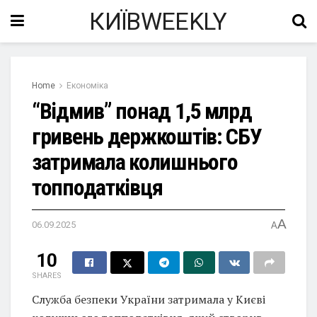
КИЇВWEEKLY
Home
Економіка
“Відмив” понад 1,5 млрд
гривень держкоштів: СБУ
затримала колишнього
топподатківця
A
06.09.2025
A
10
SHARES
Служба безпеки України затримала у Києві