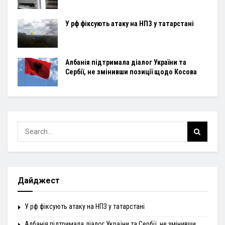
У рф фіксують атаку на НПЗ у татарстані
Албанія підтримала діалог України та
Сербії, не змінивши позиції щодо Косова
Дайджест
У рф фіксують атаку на НПЗ у татарстані
Албанія підтримала діалог України та Сербії, не змінивши