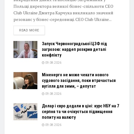
Польщі директора великої бізнес-спільноти CEO
Club Ukraine Дмитра Карчука викликало значний
резонанс у бізнес-середовищі. CEO Club Ukraine...
DETAILS
READ MORE
Запуск Червоноградської ЦЗФ під
загрозою: нардеп розкрив деталі
конфлікту
09.08.2026
Міненерго не може чекати нового
судового засідання, поки втрачається
вугілля для зими, – депутат
09.08.2026
Долар і євро додали в ціні: курс НБУ на 7
серпня та чи очікується підвищення
попиту на валюту
09.08.2026