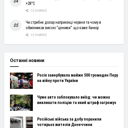
+28°С
15 SHARES
Чи стрибне долар наприкінці червня та чому в
обмінниках високі “цінники”: що каже банкір
15 SHARES
Останні новини
Росія завербувала майже 500 громадян Перу
на війну проти України
Чуже авто заблокувало виїзд: чи можна
викликати поліцію та який штраф загрожує
Російські війська за добу поранили
чотирьох жителів Донеччини