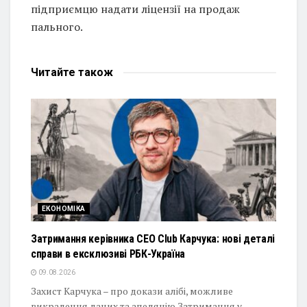
підприємцю надати ліцензії на продаж
пального.
Читайте
також
ЕКОНОМІКА
Затримання керівника CEO Club Карчука: нові деталі
справи в ексклюзиві РБК-Україна
09.08.2026
Захист Карчука – про докази алібі, можливе
викрадення даних та апеляцію Затримання у