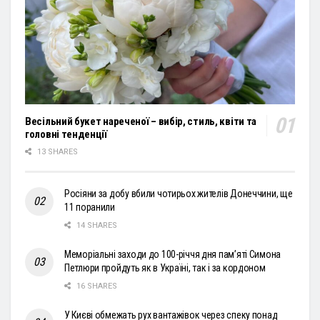
Весільний букет нареченої – вибір, стиль, квіти та
головні тенденції
13 SHARES
Росіяни за добу вбили чотирьох жителів Донеччини, ще
11 поранили
14 SHARES
Меморіальні заходи до 100-річчя дня пам’яті Симона
Петлюри пройдуть як в Україні, так і за кордоном
16 SHARES
У Києві обмежать рух вантажівок через спеку понад