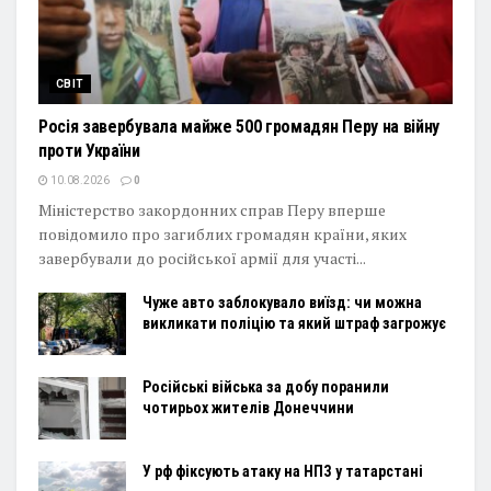
СВІТ
Росія завербувала майже 500 громадян Перу на війну
проти України
10.08.2026
0
Міністерство закордонних справ Перу вперше
повідомило про загиблих громадян країни, яких
завербували до російської армії для участі...
Чуже авто заблокувало виїзд: чи можна
викликати поліцію та який штраф загрожує
Російські війська за добу поранили
чотирьох жителів Донеччини
У рф фіксують атаку на НПЗ у татарстані