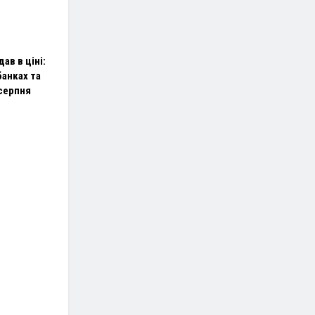
ав в ціні:
банках та
 серпня