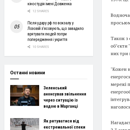
кіностудія імені Довженка
12 SHARES
Водночас
просьюме
Після удару рф по вокзалу у
Лозовій з'ясовують, що завадило
врятувати людей попри
Також з 
попередження і укриття
об’єкти 
10 SHARES
них три
"Кожен н
Останні новини
енергос
мережі п
Зеленський
енергоо
анонсував звільнення
інтегрув
через ситуацію із
наголос
водою в Марганці
Як рятуватися від
Нагадаєм
екстремальної спеки
2,3 млрд