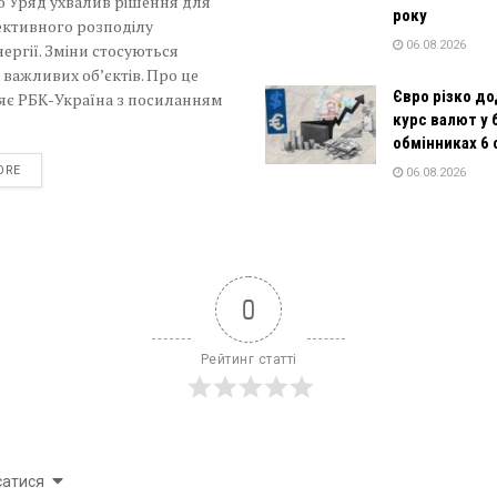
о Уряд ухвалив рішення для
року
ективного розподілу
06.08.2026
ергії. Зміни стосуються
важливих об’єктів. Про це
Євро різко дод
яє РБК-Україна з посиланням
курс валют у 
обмінниках 6
DETAILS
ORE
06.08.2026
0
Рейтинг статті
сатися