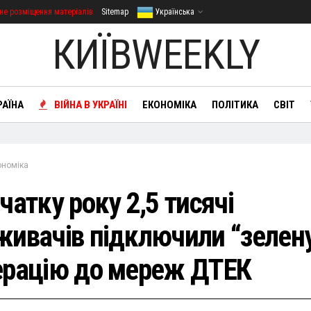
не розміщення матеріалів
Sitemap
Українська
КИЇВWEEKLY
РАЇНА
ВІЙНА В УКРАЇНІ
ЕКОНОМІКА
ПОЛІТИКА
СВІТ
ономіка
чатку року 2,5 тисячі
живачів підключили “зелен
ерацію до мереж ДТЕК