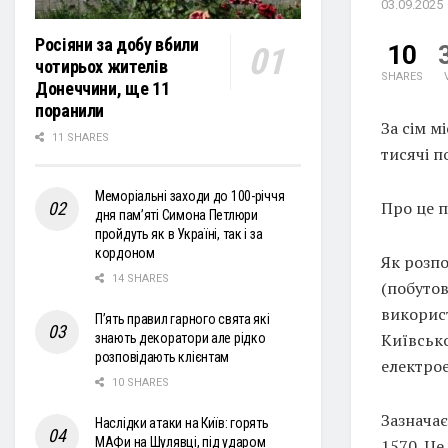
03.09.2025
Росіяни за добу вбили
10
чотирьох жителів
SHARES
Донеччини, ще 11
поранили
За сім м
11 SHARES
тисячі п
Меморіальні заходи до 100-річчя
Про це 
дня пам’яті Симона Петлюри
пройдуть як в Україні, так і за
кордоном
Як розпо
14 SHARES
(побуто
використ
П’ять правил гарного свята які
Київсько
знають декоратори але рідко
розповідають клієнтам
електрое
10 SHARES
Зазначає
Наслідки атаки на Київ: горять
МАФи на Шулявці, під ударом
1570. Це