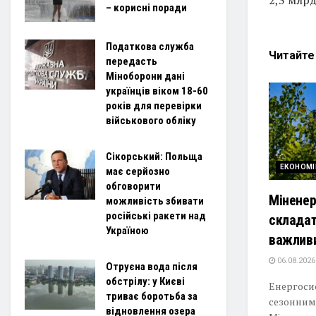
– корисні поради
Податкова служба
Читайт
передасть
Міноборони дані
українців віком 18-60
років для перевірки
військового обліку
Сікорський: Польща
ЕКОНОМІ
має серйозно
обговорити
Міненер
можливість збивати
російські ракети над
складат
Україною
важливи
06.08.2026
Отруєна вода після
обстрілу: у Києві
Енергоси
триває боротьба за
сезонними
відновлення озера