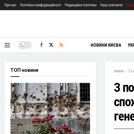
Про нас
Політика конфіденційності
Редакційна політика
Наші контакти
Плат
НОВИНИ КИЄВА
УК
ТОП новини
Home
Ек
З по
спо
ген