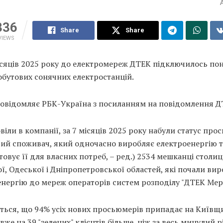
336
Share
Share
VIEWS
ісяців 2025 року до електромереж ДТЕК підключилось пон
обутових сонячних електростанцій.
повідомляє РБК-Україна з посиланням на повідомлення Д
віли в компанії, за 7 місяців 2025 року набули статус про
вий споживач, який одночасно виробляє електроенергію т
овує її для власних потреб, – ред.) 2534 мешканці столиці
ї, Одеської і Дніпропетровської областей, які почали ви
нергію до мереж операторів систем розподілу "ДТЕК Мере
ться, що 94% усіх нових просьюмерів припадає на Київщ
 вже на 39 "зелених" клієнтів більше, ніж за весь минулий рі