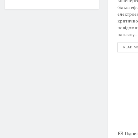
Міненерг
більш еф
електроен
критично 
повідомл
на заяву...
READ M
Підпи