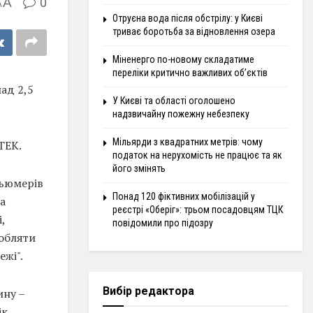
A
0
A
Отруєна вода після обстрілу: у Києві
триває боротьба за відновлення озера
Міненерго по-новому складатиме
переліки критично важливих об’єктів
ад 2,5
У Києві та області оголошено
надзвичайну пожежну небезпеку
Мільярди з квадратних метрів: чому
ТЕК.
податок на нерухомість не працює та як
його змінять
сьюмерів
Понад 120 фіктивних мобілізацій у
а
реєстрі «Оберіг»: трьом посадовцям ТЦК
,
повідомили про підозру
робляти
жі".
Вибір редактора
ину –
к.