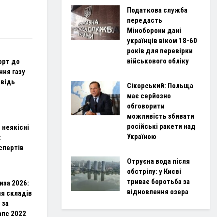
Податкова служба
передасть
Міноборони дані
українців віком 18-60
років для перевірки
військового обліку
орт до
ння газу
овідь
Сікорський: Польща
має серйозно
обговорити
можливість збивати
російські ракети над
 неякісні
Україною
:
спертів
Отруєна вода після
обстрілу: у Києві
триває боротьба за
иза 2026:
відновлення озера
я складів
 за
апс 2022