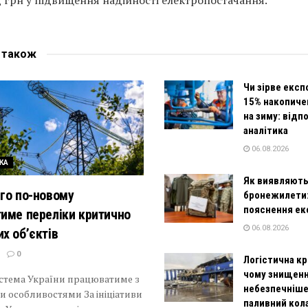
е
також
Чи зірве експ
15% накопиче
на зиму: відп
аналітика
06.08.2026
КА
Як виявляють
го по-новому
бронежилети
пояснення ек
име переліки критично
06.08.2026
х об’єктів
0
Логістична кр
чому знищенн
стема України працюватиме з
небезпечніше
 особливостями За ініціативи
паливний кол