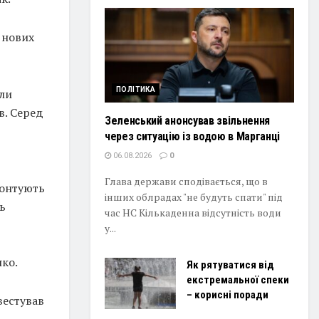
 нових
ПОЛІТИКА
или
в. Серед
Зеленський анонсував звільнення
через ситуацію із водою в Марганці
06.08.2026
0
Глава держави сподівається, що в
монтують
інших облрадах "не будуть спати" під
ь
час НС Кількаденна відсутність води
у...
ко.
Як рятуватися від
екстремальної спеки
– корисні поради
вестував