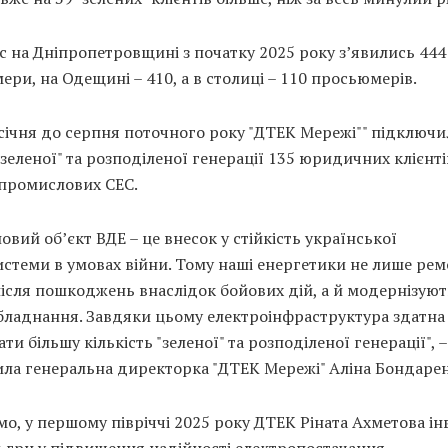
 на Дніпропетровщині з початку 2025 року з’явились 444
ри, на Одещині – 410, а в столиці – 110 просьюмерів.
січня до серпня поточного року "ДТЕК Мережі"" підключ
"зеленої" та розподіленої генерації 135 юридичних клієнті
 промислових СЕС.
овий об’єкт ВДЕ – це внесок у стійкість української
истеми в умовах війни. Тому наші енергетики не лише ре
ісля пошкоджень внаслідок бойових дій, а й модернізуют
бладнання. Завдяки цьому електроінфраструктура здатна
ати більшу кількість "зеленої" та розподіленої генерації", –
ила генеральна директорка "ДТЕК Мережі" Аліна Бондарен
о, у першому півріччі 2025 року ДТЕК Ріната Ахметова ін
 грн у підвищення надійності електропостачання.