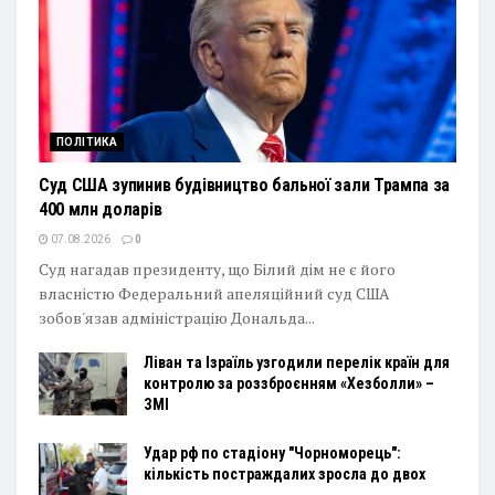
ПОЛІТИКА
Суд США зупинив будівництво бальної зали Трампа за
400 млн доларів
07.08.2026
0
Суд нагадав президенту, що Білий дім не є його
власністю Федеральний апеляційний суд США
зобов'язав адміністрацію Дональда...
Ліван та Ізраїль узгодили перелік країн для
контролю за роззброєнням «Хезболли» –
ЗМІ
Удар рф по стадіону "Чорноморець":
кількість постраждалих зросла до двох