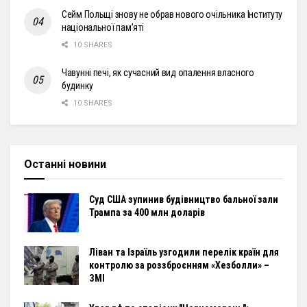
Сейм Польщі знову не обрав нового очільника Інституту
національної пам’яті
10 SHARES
Чавунні печі, як сучасний вид опалення власного
будинку
10 SHARES
Останні новини
Суд США зупинив будівництво бальної зали
Трампа за 400 млн доларів
Ліван та Ізраїль узгодили перелік країн для
контролю за роззброєнням «Хезболли» –
ЗМІ