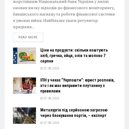
жорсткішим Національний банк України у липні
оновив низку підходів до фінансового моніторингу,
банківського нагляду та роботи фінансової системи
в умовах війни. Найбільше уваги регулятор
приділив...
DETAILS
READ MORE
Ціни на продукти: скільки коштують
хліб, гречка, яйця, олія та молоко 7
серпня
07.08.2026
ІПН у чеках “Укрпошти”: юрист розповів,
хто і як має виправити плутанину з
правилами
07.08.2026
Металургія під серйозною загрозою
через блокування портів, – експерт
07.08.2026