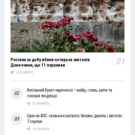
Росіяни за добу вбили чотирьох жителів
Донеччини, ще 11 поранили
12 SHARES
Весільний букет нареченої – вибір, стиль, квіти та
головні тенденції
12 SHARES
Ціни на АЗС: скільки коштують бензин, дизель і автогаз
7 серпня
10 SHARES