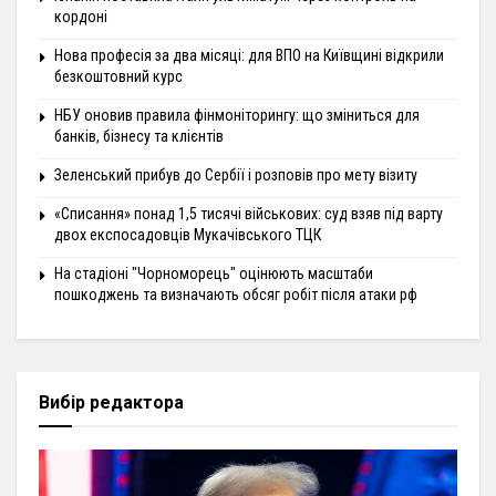
кордоні
Нова професія за два місяці: для ВПО на Київщині відкрили
безкоштовний курс
НБУ оновив правила фінмоніторингу: що зміниться для
банків, бізнесу та клієнтів
Зеленський прибув до Сербії і розповів про мету візиту
«Списання» понад 1,5 тисячі військових: суд взяв під варту
двох експосадовців Мукачівського ТЦК
На стадіоні "Чорноморець" оцінюють масштаби
пошкоджень та визначають обсяг робіт після атаки рф
Вибір редактора