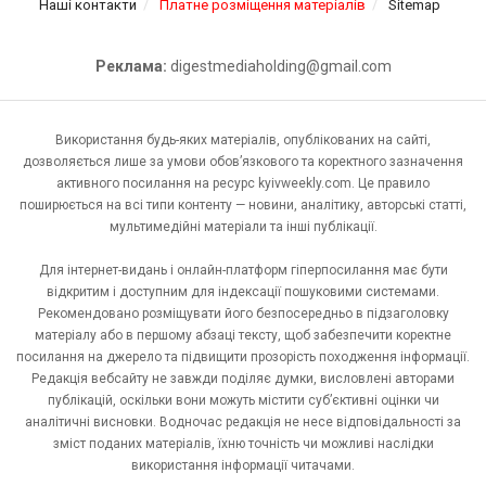
Наші контакти
Платне розміщення матеріалів
Sitemap
Реклама:
digestmediaholding@gmail.com
Використання будь-яких матеріалів, опублікованих на сайті,
дозволяється лише за умови обов’язкового та коректного зазначення
активного посилання на ресурс kyivweekly.com. Це правило
поширюється на всі типи контенту — новини, аналітику, авторські статті,
мультимедійні матеріали та інші публікації.
Для інтернет-видань і онлайн-платформ гіперпосилання має бути
відкритим і доступним для індексації пошуковими системами.
Рекомендовано розміщувати його безпосередньо в підзаголовку
матеріалу або в першому абзаці тексту, щоб забезпечити коректне
посилання на джерело та підвищити прозорість походження інформації.
Редакція вебсайту не завжди поділяє думки, висловлені авторами
публікацій, оскільки вони можуть містити суб’єктивні оцінки чи
аналітичні висновки. Водночас редакція не несе відповідальності за
зміст поданих матеріалів, їхню точність чи можливі наслідки
використання інформації читачами.