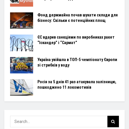
Фонд держмайна почав шукати склади для
бізнесу: Скільки є потенційних площ
ЄС вдарив санкціями по виробниках ракет
“Іскандер” і “Сармат”
Україна увійшла в ТОП-5 чемпіонату Європи
зі стрибків у воду
Росія за 5 днів 41 раз атакувала залізницю,
пошкоджено 11 локомотивів