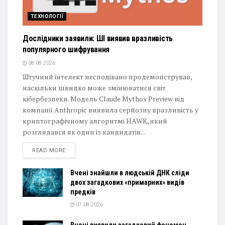
ТЕХНОЛОГІЇ
Дослідники заявили: ШІ виявив вразливість
популярного шифрування
08.08.2026
Штучний інтелект несподівано продемонстрував,
наскільки швидко може змінюватися світ
кібербезпеки. Модель Claude Mythos Preview від
компанії Anthropic виявила серйозну вразливість у
криптографічному алгоритмі HAWK, який
розглядався як один із кандидатів...
DETAILS
READ MORE
Вчені знайшли в людській ДНК сліди
двох загадкових «примарних» видів
предків
07.08.2026
Вчені виявили загадковий феномен,