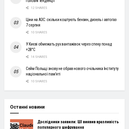
головні тенденції
12 SHARES
Ціни на АЗС: скільки коштують бензин, дизель і автогаз
7 серпня
10 SHARES
У Києві обмежать рух вантажівок через спеку понад
+28°С
14 SHARES
Сейм Польщі знову не обрав нового очільника Інституту
національної пам’яті
10 SHARES
Останні новини
Дослідники заявили: ШІ виявив вразливість
популярного шифрування