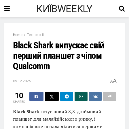
КИЇВWEEKLY
Home
Технології
Black Shark випускає свій
перший планшет з чіпом
Qualcomm
A
09.12.2025
A
10
SHARES
Black Shark
готує новий 8,8-дюймовий
планшет для малайзійського ринку, і
компанія вже почала ділитися першими