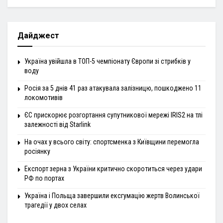
Дайджест
Україна увійшла в ТОП-5 чемпіонату Європи зі стрибків у
воду
Росія за 5 днів 41 раз атакувала залізницю, пошкоджено 11
локомотивів
ЄС прискорює розгортання супутникової мережі IRIS2 на тлі
залежності від Starlink
На очах у всього світу: спортсменка з Київщини перемогла
росіянку
Експорт зерна з України критично скоротиться через удари
РФ по портах
Україна і Польща завершили ексгумацію жертв Волинської
трагедії у двох селах