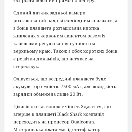
«S» розташований прямо по центру.
Єдиний датчик задньої камери
розташований над світлодіодним спалахом, а
з боків планшета розташована кнопка
живлення з червоним акцентом разом із
клавішами регулювання гучності на
верхньому краю. Також з обох коротких боків
є решітки динаміків, що натякає на
стереозвук.
Очікується, що всередині планшета буде
акумулятор ємністю 7300 мАг, але швидкість
зарядки обмежена лише 20 Вт.
Цікавішою частиною є чіпсет. Здається, що
вперше в планшеті Black Shark компанія
переходить на процесор Qualcomm.
Материнська плата має ідентифікатор