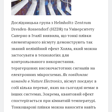
Дослідницька група з Helmholtz-Zentrum
Dresden-Rossendorf (HZDR) та Університету
Салерно в Італії виявила, що тонкі плівки
елементарного вісмуту демонструють так
званий нелінійний ефект Холла, який можна
застосувати в технологіях для
контрольованого використання.
терагерцових високочастотних сигналів на
електронних мікросхемах.
Як повідомляє
команда в Nature Electronics
, вісмут поєднує в
собі кілька переваг, яких на сьогодні немає в
інших системах. Зокрема, квантовий ефект
спостерігається при кімнатній температурі.
Тонкошарові плівки можна наносити навіть