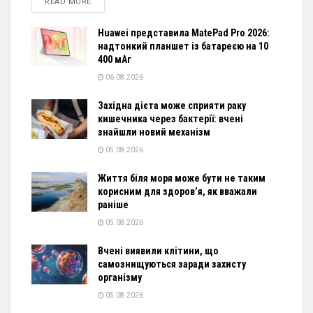
DETAILS
READ MORE
Huawei представила MatePad Pro 2026:
надтонкий планшет із батареєю на 10
400 мАг
06.08.2026
Західна дієта може сприяти раку
кишечника через бактерії: вчені
знайшли новий механізм
05.08.2026
Життя біля моря може бути не таким
корисним для здоров’я, як вважали
раніше
05.08.2026
Вчені виявили клітини, що
самознищуються заради захисту
організму
05.08.2026