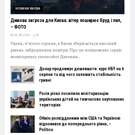
НОВИНИ КИЄВА
Димова загроза для Києва: вітер поширює бруд і пил,
– ФОТО
06.08.2026
0
Удень, п’ятого серпня, в Києві зберігається високий
рівень забруднення повітря. Про це повідомляє сервіс
моніторингу saveecobot Датчики...
Долар продовжує дешевшати: курс НБУ на 6
серпня та від чого залежить стабільність
гривні
Росія різко посилила мілітаризацію
українських дітей на тимчасово окупованих
територіях
Обмін розвідданими між США та Україною
відновився до попереднього рівня, –
Politico