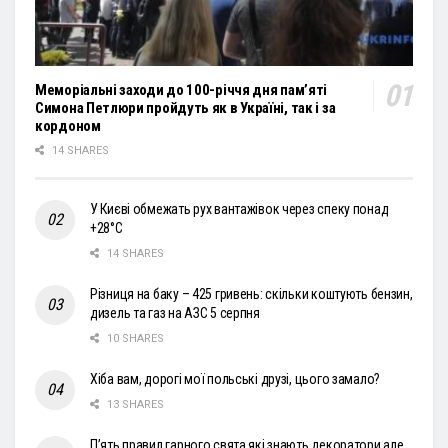
Меморіальні заходи до 100-річчя дня пам’яті
Симона Петлюри пройдуть як в Україні, так і за
кордоном
14 SHARES
У Києві обмежать рух вантажівок через спеку понад
+28°С
14 SHARES
Різниця на баку – 425 гривень: скільки коштують бензин,
дизель та газ на АЗС 5 серпня
10 SHARES
Хіба вам, дорогі мої польські друзі, цього замало?
13 SHARES
П’ять правил гарного свята які знають декоратори але