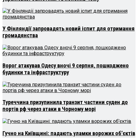
У Фінляндії запровадять новий іспит для отримання
громадянства
Ворог атакував Одесу вночі 9 серпня, пошкоджено
будинки та інфраструктуру
Туреччина призупинила транзит частини суден до
портів рф через атаки в Чорному морі
Гучно на Київщині: падають уламки ворожих об’єктів