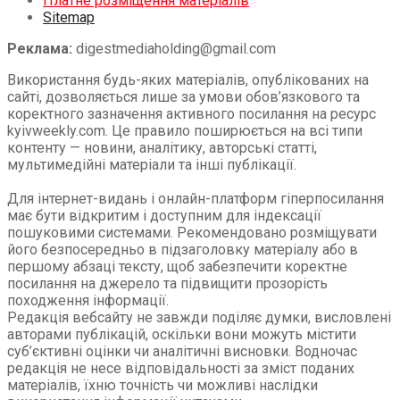
Платне розміщення матеріалів
Sitemap
Реклама:
digestmediaholding@gmail.com
Використання будь-яких матеріалів, опублікованих на
сайті, дозволяється лише за умови обов’язкового та
коректного зазначення активного посилання на ресурс
kyivweekly.com. Це правило поширюється на всі типи
контенту — новини, аналітику, авторські статті,
мультимедійні матеріали та інші публікації.
Для інтернет-видань і онлайн-платформ гіперпосилання
має бути відкритим і доступним для індексації
пошуковими системами. Рекомендовано розміщувати
його безпосередньо в підзаголовку матеріалу або в
першому абзаці тексту, щоб забезпечити коректне
посилання на джерело та підвищити прозорість
походження інформації.
Редакція вебсайту не завжди поділяє думки, висловлені
авторами публікацій, оскільки вони можуть містити
суб’єктивні оцінки чи аналітичні висновки. Водночас
редакція не несе відповідальності за зміст поданих
матеріалів, їхню точність чи можливі наслідки