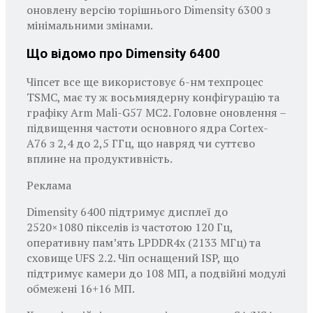
оновлену версію торішнього Dimensity 6300 з
мінімальними змінами.
Що відомо про Dimensity 6400
Чіпсет все ще використовує 6-нм техпроцес
TSMC, має ту ж восьмиядерну конфігурацію та
графіку Arm Mali-G57 MC2. Головне оновлення –
підвищення частоти основного ядра Cortex-
A76 з 2,4 до 2,5 ГГц, що навряд чи суттєво
вплине на продуктивність.
Реклама
Dimensity 6400 підтримує дисплеї до
2520×1080 пікселів із частотою 120 Гц,
оперативну пам’ять LPDDR4x (2133 МГц) та
сховище UFS 2.2. Чіп оснащений ISP, що
підтримує камери до 108 МП, а подвійні модулі
обмежені 16+16 МП.