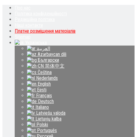
Про нас
Політика конфіденційності
Редакційна політика
Наші контакти
Платне розміщення матеріалів
Sitemap
Українська
العربية
Azərbaycan dili
Български
简体中文
Čeština‎
Nederlands
English
Eesti
Français
Deutsch
Italiano
Latviešu valoda
Lietuvių kalba
Polski
Português
Русский