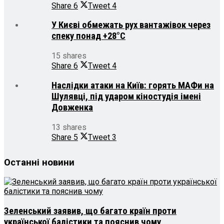
Share
6
Tweet
4
У Києві обмежать рух вантажівок через
спеку понад +28°С
15 shares
Share
6
Tweet
4
Наслідки атаки на Київ: горять МАФи на
Шулявці, під ударом кіностудія імені
Довженка
13 shares
Share
5
Tweet
3
Останні новини
Зеленський заявив, що багато країн проти
української балістики та пояснив чому