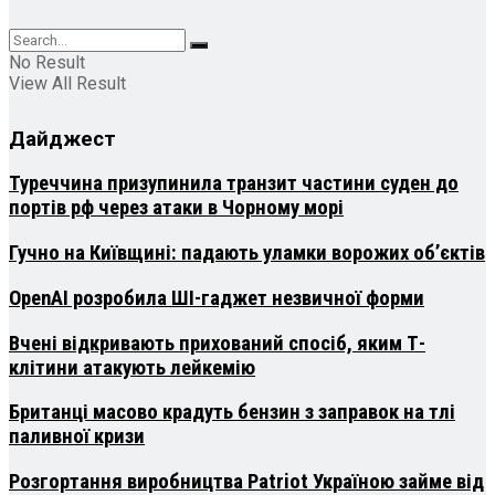
No Result
View All Result
Дайджест
Туреччина призупинила транзит частини суден до
портів рф через атаки в Чорному морі
Гучно на Київщині: падають уламки ворожих об’єктів
OpenAI розробила ШІ-гаджет незвичної форми
Вчені відкривають прихований спосіб, яким Т-
клітини атакують лейкемію
Британці масово крадуть бензин з заправок на тлі
паливної кризи
Розгортання виробництва Patriot Україною займе від