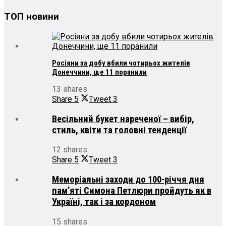
ТОП новини
Росіяни за добу вбили чотирьох жителів
Донеччини, ще 11 поранили
13 shares
Share
5
Tweet
3
Весільний букет нареченої – вибір,
стиль, квіти та головні тенденції
12 shares
Share
5
Tweet
3
Меморіальні заходи до 100-річчя дня
пам’яті Симона Петлюри пройдуть як в
Україні, так і за кордоном
15 shares