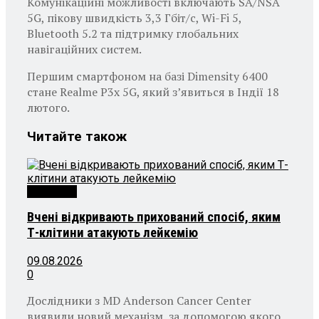
Комунікаційні можливості включають SA/NSA
5G, пікову швидкість 3,3 Гбіт/с, Wi-Fi 5,
Bluetooth 5.2 та підтримку глобальних
навігаційних систем.
Першим смартфоном на базі Dimensity 6400
стане Realme P3x 5G, який з’явиться в Індії 18
лютого.
Читайте
також
Технології
Вчені відкривають прихований спосіб, яким
Т-клітини атакують лейкемію
09.08.2026
0
Дослідники з MD Anderson Cancer Center
виявили новий механізм, за допомогою якого