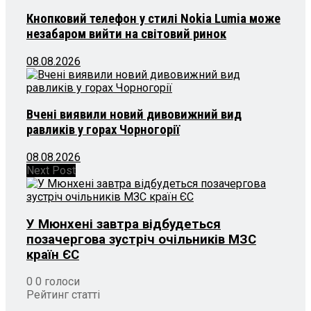
Кнопковий телефон у стилі Nokia Lumia може
незабаром вийти на світовий ринок
08.08.2026
Вчені виявили новий дивовижний вид
равликів у горах Чорногорії
08.08.2026
Next Post
У Мюнхені завтра відбудеться
позачергова зустріч очільників МЗС
країн ЄС
0
0
голоси
Рейтинг статті