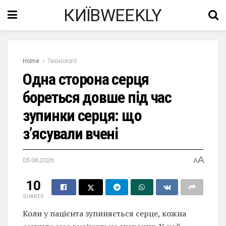
КИЇВWEEKLY
Home
Технології
Одна сторона серця
бореться довше під час
зупинки серця: що
з’ясували вчені
A
05.06.2026
A
10
SHARES
Коли у пацієнта зупиняється серце, кожна