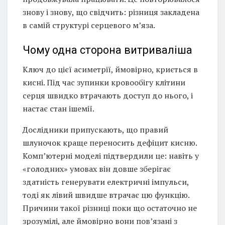
знову і знову, що свідчить: різниця закладена
в самій структурі серцевого м’яза.
Чому одна сторона витриваліша
Ключ до цієї асиметрії, ймовірно, криється в
кисні. Під час зупинки кровообігу клітини
серця швидко втрачають доступ до нього, і
настає стан ішемії.
Дослідники припускають, що правий
шлуночок краще переносить дефіцит кисню.
Комп’ютерні моделі підтвердили це: навіть у
«голодних» умовах він довше зберігає
здатність генерувати електричні імпульси,
тоді як лівий швидше втрачає цю функцію.
Причини такої різниці поки що остаточно не
зрозумілі, але ймовірно вони пов’язані з