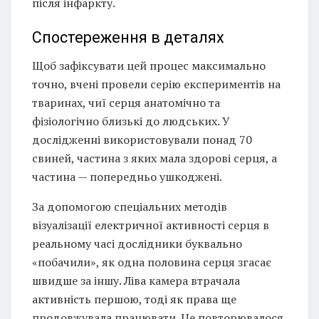
після інфаркту.
Спостереження в деталях
Щоб зафіксувати цей процес максимально
точно, вчені провели серію експериментів на
тваринах, чиї серця анатомічно та
фізіологічно близькі до людських. У
дослідженні використовували понад 70
свиней, частина з яких мала здорові серця, а
частина — попередньо ушкоджені.
За допомогою спеціальних методів
візуалізації електричної активності серця в
реальному часі дослідники буквально
«побачили», як одна половина серця згасає
швидше за іншу. Ліва камера втрачала
активність першою, тоді як права ще
продовжувала працювати. Це повторювалося