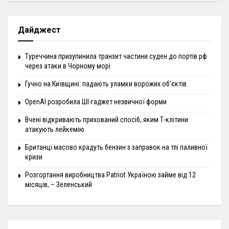
Дайджест
Туреччина призупинила транзит частини суден до портів рф
через атаки в Чорному морі
Гучно на Київщині: падають уламки ворожих об’єктів
OpenAI розробила ШІ-гаджет незвичної форми
Вчені відкривають прихований спосіб, яким Т-клітини
атакують лейкемію
Британці масово крадуть бензин з заправок на тлі паливної
кризи
Розгортання виробництва Patriot Україною займе від 12
місяців, – Зеленський