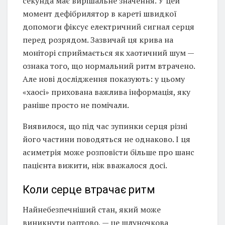
секунда має вирішальне значення. У цей
момент дефібрилятор в кареті швидкої
допомоги фіксує електричний сигнал серця
перед розрядом. Зазвичай ця крива на
моніторі сприймається як хаотичний шум —
ознака того, що нормальний ритм втрачено.
Але нові дослідження показують: у цьому
«хаосі» прихована важлива інформація, яку
раніше просто не помічали.
Виявилося, що під час зупинки серця різні
його частини поводяться не однаково. І ця
асиметрія може розповісти більше про шанс
пацієнта вижити, ніж вважалося досі.
Коли серце втрачає ритм
Найнебезпечніший стан, який може
виникнути раптово, — це шлуночкова