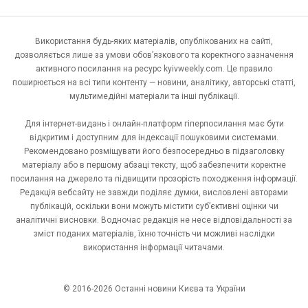
Використання будь-яких матеріалів, опублікованих на сайті,
дозволяється лише за умови обов’язкового та коректного зазначення
активного посилання на ресурс kyivweekly.com. Це правило
поширюється на всі типи контенту — новини, аналітику, авторські статті,
мультимедійні матеріали та інші публікації.
Для інтернет-видань і онлайн-платформ гіперпосилання має бути
відкритим і доступним для індексації пошуковими системами.
Рекомендовано розміщувати його безпосередньо в підзаголовку
матеріалу або в першому абзаці тексту, щоб забезпечити коректне
посилання на джерело та підвищити прозорість походження інформації.
Редакція вебсайту не завжди поділяє думки, висловлені авторами
публікацій, оскільки вони можуть містити суб’єктивні оцінки чи
аналітичні висновки. Водночас редакція не несе відповідальності за
зміст поданих матеріалів, їхню точність чи можливі наслідки
використання інформації читачами.
© 2016-2026 Останні новини Києва та України