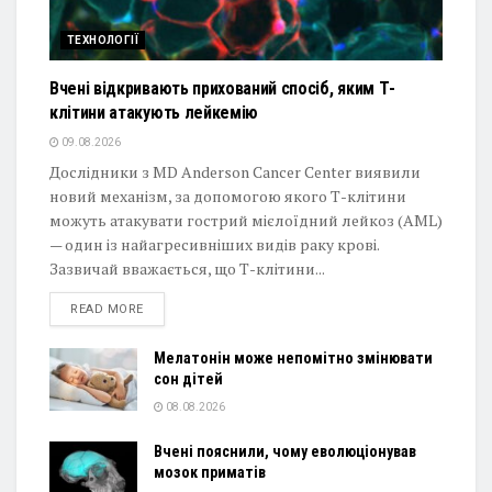
ТЕХНОЛОГІЇ
Вчені відкривають прихований спосіб, яким Т-
клітини атакують лейкемію
09.08.2026
Дослідники з MD Anderson Cancer Center виявили
новий механізм, за допомогою якого Т-клітини
можуть атакувати гострий мієлоїдний лейкоз (AML)
— один із найагресивніших видів раку крові.
Зазвичай вважається, що Т-клітини...
DETAILS
READ MORE
Мелатонін може непомітно змінювати
сон дітей
08.08.2026
Вчені пояснили, чому еволюціонував
мозок приматів