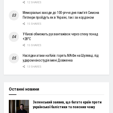
12 SHARES
Меморіальні заходи до 100-річчя дня пам’яті Симона
Петлюри пройдуть як в Україні, так і за кордоном
15 SHARES
У Києві обмежать рух вантажівок через спеку понад
+28°С
15 SHARES
Наслідки атаки на Київ: горять МАФи на Шулявці, під
ударом кіностудія імені Довженка
13 SHARES
Останні новини
Зеленський заявив, що багато країн проти
української балістики та пояснив чому