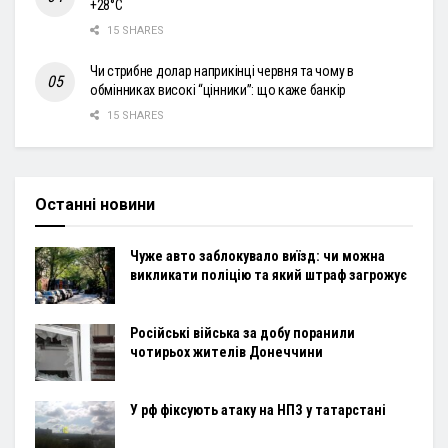
+28°С
15 SHARES
Чи стрибне долар наприкінці червня та чому в
обмінниках високі “цінники”: що каже банкір
15 SHARES
Останні новини
Чуже авто заблокувало виїзд: чи можна
викликати поліцію та який штраф загрожує
Російські війська за добу поранили
чотирьох жителів Донеччини
У рф фіксують атаку на НПЗ у татарстані