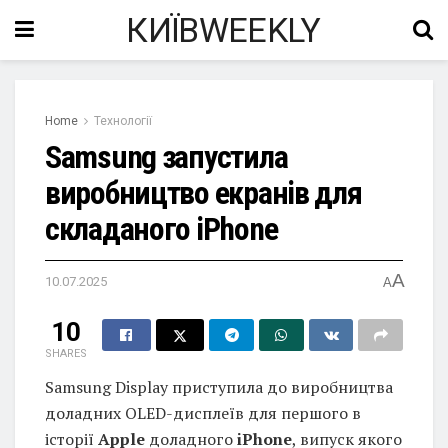
КИЇВWEEKLY
Home
Технології
Samsung запустила
виробництво екранів для
складаного iPhone
A
10.07.2025
A
10
SHARES
Samsung Display приступила до виробництва
доладних OLED-дисплеїв для першого в
історії
Apple
доладного
iPhone
, випуск якого