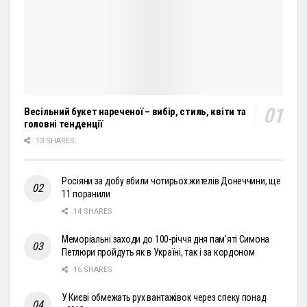
Весільний букет нареченої – вибір, стиль, квіти та
головні тенденції
13 SHARES
Росіяни за добу вбили чотирьох жителів Донеччини, ще
11 поранили
14 SHARES
Меморіальні заходи до 100-річчя дня пам’яті Симона
Петлюри пройдуть як в Україні, так і за кордоном
16 SHARES
У Києві обмежать рух вантажівок через спеку понад