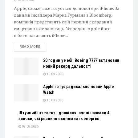
Apple, схоже, вже готується до нової ери iPhone. За
даними інсайдера Марка Гурмана з Bloomberg,
компанія представить свій перший складаний
смартфон вже за місяць. Усередині Apple його
нібито називають iPhone...
DETAILS
READ MORE
20 годин у небі: Boeing 777F встановив
новий рекорд дальності
10.08.2026
Apple готує радикально новий Apple
Watch
10.08.2026
Штучний інтелект і довкілля: вчені назвали 4
звички, які реально економлять енергію
09.08.2026