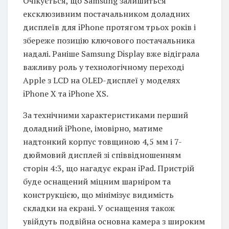
Очікується, що Samsung залишиться
ексклюзивним постачальником доладних
дисплеїв для iPhone протягом трьох років і
збереже позицію ключового постачальника
надалі. Раніше Samsung Display вже відіграла
важливу роль у технологічному переході
Apple з LCD на OLED-дисплеї у моделях
iPhone X та iPhone XS.
За технічними характеристиками перший
доладний iPhone, імовірно, матиме
надтонкий корпус товщиною 4,5 мм і 7-
дюймовий дисплей зі співвідношенням
сторін 4:3, що нагадує екран iPad. Пристрій
буде оснащений міцним шарніром та
конструкцією, що мінімізує видимість
складки на екрані. У оснащення також
увійдуть подвійна основна камера з широким