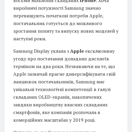
восьми мільйонів складаних
iPhone
. Хоча
виробничі потужності Samsung значно
перевищують початкові потреби Apple,
постачальник готується до можливого
зростання попиту та випуску нових моделей у
наступні роки.
Samsung Display уклала з
Apple
ексклюзивну
угоду про постачання доладних дисплеїв
терміном на два роки. Незважаючи на те, що
Apple зазвичай прагне диверсифікувати свій
ланцюжок постачальників, Samsung має
унікальні технологічні компетенції в галузі
складаних OLED-екранів, накопичених
завдяки виробництву власних складаних
смартфонів, яке компанія розпочала в
комерційних масштабах у 2019 році.