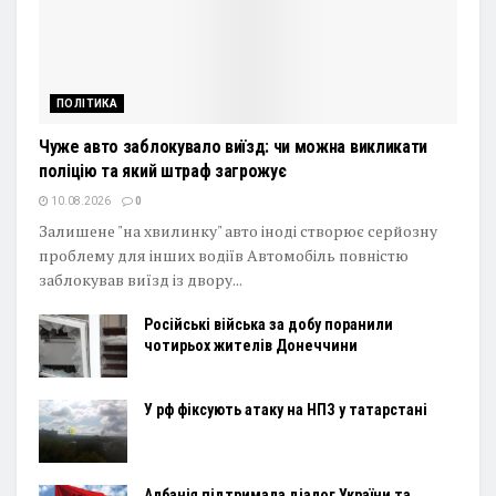
ПОЛІТИКА
Чуже авто заблокувало виїзд: чи можна викликати
поліцію та який штраф загрожує
10.08.2026
0
Залишене "на хвилинку" авто іноді створює серйозну
проблему для інших водіїв Автомобіль повністю
заблокував виїзд із двору...
Російські війська за добу поранили
чотирьох жителів Донеччини
У рф фіксують атаку на НПЗ у татарстані
Албанія підтримала діалог України та