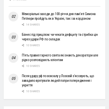
Меморіальні заходи до 100-річчя дня пам’яті Симона
Петлюри пройдуть як в Україні, так і за кордоном
14 SHARES
Бізнес під прицілом: чи чекати дефіциту та стрибка цін
через удари РФ по складах
10 SHARES
П’ять правил гарного свята які знають декоратори але
рідко розповідають клієнтам
10 SHARES
Після удару рф по вокзалу у Лозовій з'ясовують, що
завадило врятувати людей попри попередження і
укриття
10 SHARES