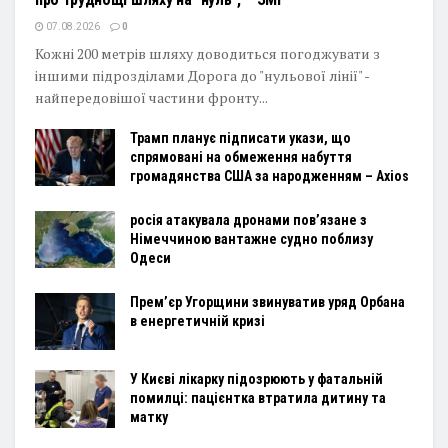
07.08.2026
0
Кожні 200 метрів шляху доводиться погоджувати з
іншими підрозділами Дорога до "нульової лінії" -
найпередовішої частини фронту...
Трамп планує підписати укази, що
спрямовані на обмеження набуття
громадянства США за народженням – Axios
росія атакувала дронами пов’язане з
Німеччиною вантажне судно поблизу
Одеси
Прем’єр Угорщини звинуватив уряд Орбана
в енергетичній кризі
У Києві лікарку підозрюють у фатальній
помилці: пацієнтка втратила дитину та
матку