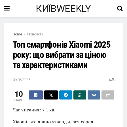
КИЇВWEEKLY
Home
Технології
Топ смартфонів Xiaomi 2025
року: що вибрати за ціною
та характеристиками
A
09.05.2025
A
10
SHARES
Час читання: < 1 хв.
Xiaomi вже давно утвердилася серед