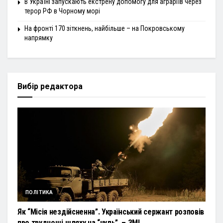
В Україні запускають екстрену допомогу для аграріїв через
терор РФ в Чорному морі
На фронті 170 зіткнень, найбільше – на Покровському
напрямку
Вибір редактора
ПОЛІТИКА
Як “Місія нездійсненна”. Український сержант розповів
про труднощі шляху на “нуль”, – ЗМІ