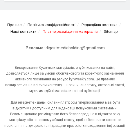
Про нас
Політика конфіденційності
Редакційна політика
Наші контакти
Платне розміщення матеріалів
Sitemap
Реклама:
digestmediaholding@gmail.com
Використання будь-яких матеріалів, опублікованих на сайті,
дозволяється лише за умови обов’язкового та коректного зазначення
активного посилання на ресурс kyivweekly.com. Це правило
поширюється на всі типи контенту — новини, аналітику, авторські статті,
мультимедійні матеріали та інші публікації.
Для інтернет-видань і онлайн-платформ гіперпосилання має бути
відкритим і доступним для індексації пошуковими системами.
Рекомендовано розміщувати його безпосередньо в підзаголовку
матеріалу або в першому абзаці тексту, щоб забезпечити коректне
посилання на джерело та підвищити прозорість походження інформації.