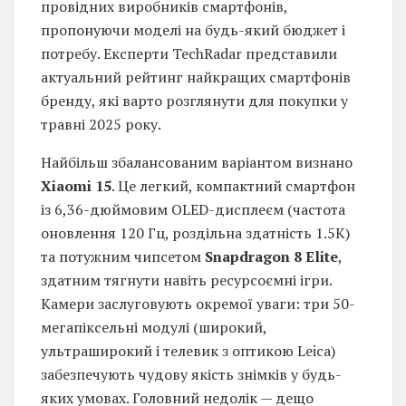
провідних виробників смартфонів,
пропонуючи моделі на будь-який бюджет і
потребу. Експерти TechRadar представили
актуальний рейтинг найкращих смартфонів
бренду, які варто розглянути для покупки у
травні 2025 року.
Найбільш збалансованим варіантом визнано
Xiaomi 15
. Це легкий, компактний смартфон
із 6,36-дюймовим OLED-дисплеєм (частота
оновлення 120 Гц, роздільна здатність 1.5K)
та потужним чипсетом
Snapdragon 8 Elite
,
здатним тягнути навіть ресурсоємні ігри.
Камери заслуговують окремої уваги: три 50-
мегапіксельні модулі (широкий,
ультраширокий і телевик з оптикою Leica)
забезпечують чудову якість знімків у будь-
яких умовах. Головний недолік — дещо