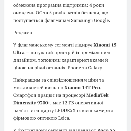
обмежена програмна підтримка: 4 роки
оновлень ОС та 5 років патчів безпеки, що
поступається флагманам Samsung і Google.
Реклама
У флагманському сегменті лідирує
Xiaomi 15
Ultra
— потужний пристрій із преміальним
дизайном, топовими характеристиками й
ціною на рівні останніх iPhone та Galaxy.
Найкращим за співвідношенням ціни та
можливостей визнано
Xiaomi 14T Pro
.
Смартфон працює на процесорі
MediaTek
Dimensity 9300+
, має 12 ГБ оперативної
пам’яті стандарту LPDDR5X і якісні камери з
фірмовою оптикою Leica.
У бюджетному сегменті відзначився
Poco X7