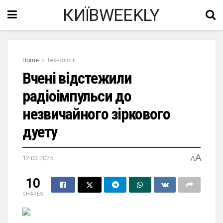
КИЇВWEEKLY
Home
Технології
Вчені відстежили
радіоімпульси до
незвичайного зіркового
дуету
A
12.03.2025
A
10
SHARES