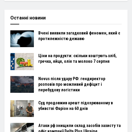
Останні новини
Вчені виявили загадковий феномен, який є
протилежністю дежавю
Ціни на продукти: скільки коштують хліб,
гречка, яйця, олія та молоко 7 серпня
Novus після удару РФ: гендиректор
розповів про можливий дефіцит і
перебудову логістики
Суд продовжив арешт підозрюваному в
убивстві Фаріон на 60 днів
Атаки рф знищили склад засобів захисту та
офіс компанії Delta Plus Ukraine