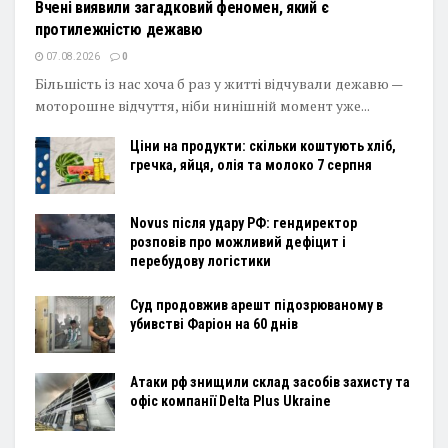
Вчені виявили загадковий феномен, який є
протилежністю дежавю
07.08.2026
0
Більшість із нас хоча б раз у житті відчували дежавю —
моторошне відчуття, ніби нинішній момент уже...
Ціни на продукти: скільки коштують хліб,
гречка, яйця, олія та молоко 7 серпня
Novus після удару РФ: гендиректор
розповів про можливий дефіцит і
перебудову логістики
Суд продовжив арешт підозрюваному в
убивстві Фаріон на 60 днів
Атаки рф знищили склад засобів захисту та
офіс компанії Delta Plus Ukraine