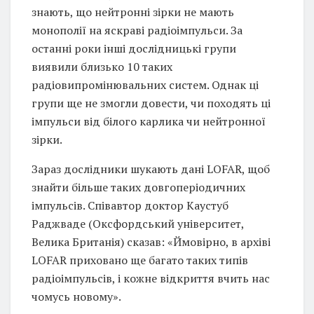
знають, що нейтронні зірки не мають
монополії на яскраві радіоімпульси. За
останні роки інші дослідницькі групи
виявили близько 10 таких
радіовипромінювальних систем. Однак ці
групи ще не змогли довести, чи походять ці
імпульси від білого карлика чи нейтронної
зірки.
Зараз дослідники шукають дані LOFAR, щоб
знайти більше таких довгоперіодичних
імпульсів. Співавтор доктор Каустуб
Раджваде (Оксфордський університет,
Велика Британія) сказав: «Ймовірно, в архіві
LOFAR приховано ще багато таких типів
радіоімпульсів, і кожне відкриття вчить нас
чомусь новому».