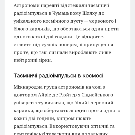
Астрономи нарешті відстежили таємничі
радіоімпульси в Чумацькому Шляху до
унікального космічного дуету — червоного і
білого карликів, що обертаються один проти
одного кожні дві години. Це відкриття
ставить під сумнів попередні припущення
про те, що такі сигнали виробляють лише
нейтронні зірки.
Таємничі радіоімпульси в космосі
Міжнародна група астрономів на чолі з
доктором Айріс де Рюйтер з Сіднейського
університету виявила, що білий і червоний
карлики, що обертаються один проти одного
кожні дві години, випромінюють
радіоімпульси. Використовуючи оптичні та
рентгенівські телескопи для подальших