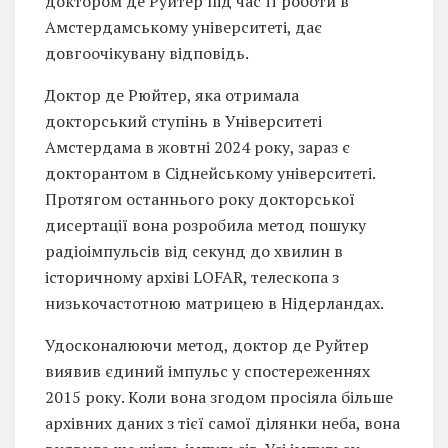
доктором де Руйтер під час її роботи в
Амстердамському університеті, дає
довгоочікувану відповідь.
Доктор де Рюйтер, яка отримала
докторський ступінь в Університеті
Амстердама в жовтні 2024 року, зараз є
докторантом в Сіднейському університеті.
Протягом останнього року докторської
дисертації вона розробила метод пошуку
радіоімпульсів від секунд до хвилин в
історичному архіві LOFAR, телескопа з
низькочастотною матрицею в Нідерландах.
Удосконалюючи метод, доктор де Руйтер
виявив єдиний імпульс у спостереженнях
2015 року. Коли вона згодом просіяла більше
архівних даних з тієї самої ділянки неба, вона