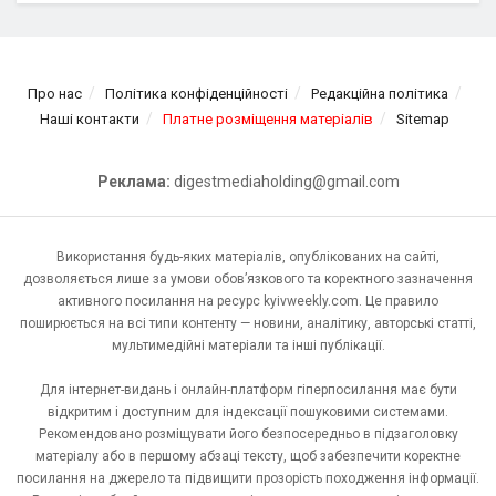
Про нас
Політика конфіденційності
Редакційна політика
Наші контакти
Платне розміщення матеріалів
Sitemap
Реклама:
digestmediaholding@gmail.com
Використання будь-яких матеріалів, опублікованих на сайті,
дозволяється лише за умови обов’язкового та коректного зазначення
активного посилання на ресурс kyivweekly.com. Це правило
поширюється на всі типи контенту — новини, аналітику, авторські статті,
мультимедійні матеріали та інші публікації.
Для інтернет-видань і онлайн-платформ гіперпосилання має бути
відкритим і доступним для індексації пошуковими системами.
Рекомендовано розміщувати його безпосередньо в підзаголовку
матеріалу або в першому абзаці тексту, щоб забезпечити коректне
посилання на джерело та підвищити прозорість походження інформації.