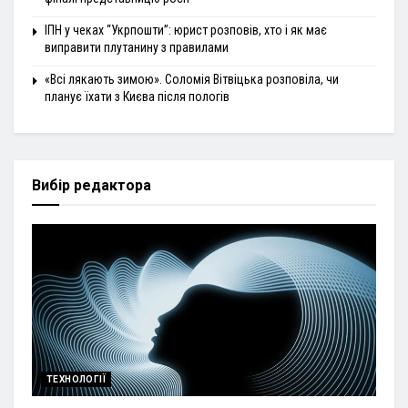
ІПН у чеках “Укрпошти”: юрист розповів, хто і як має
виправити плутанину з правилами
«Всі лякають зимою». Соломія Вітвіцька розповіла, чи
планує їхати з Києва після пологів
Вибір редактора
ТЕХНОЛОГІЇ