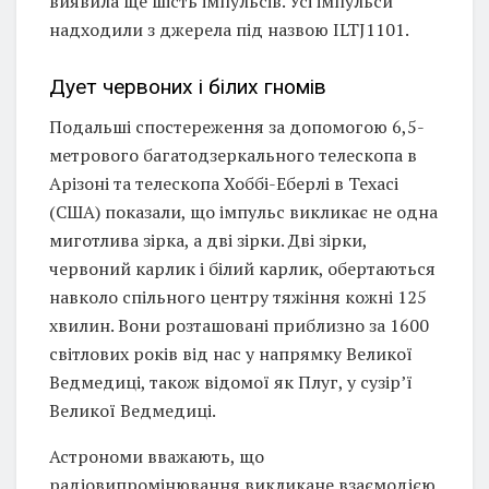
виявила ще шість імпульсів. Усі імпульси
надходили з джерела під назвою ILTJ1101.
Дует червоних і білих гномів
Подальші спостереження за допомогою 6,5-
метрового багатодзеркального телескопа в
Арізоні та телескопа Хоббі-Еберлі в Техасі
(США) показали, що імпульс викликає не одна
миготлива зірка, а дві зірки. Дві зірки,
червоний карлик і білий карлик, обертаються
навколо спільного центру тяжіння кожні 125
хвилин. Вони розташовані приблизно за 1600
світлових років від нас у напрямку Великої
Ведмедиці, також відомої як Плуг, у сузір’ї
Великої Ведмедиці.
Астрономи вважають, що
радіовипромінювання викликане взаємодією