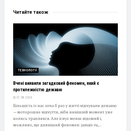
Читайте
також
ТЕХНОЛОГІЇ
Вчені виявили загадковий феномен, який є
протилежністю дежавю
07.08.2026
Більшість із нас хоча б раз у житті відчували дежавю
— моторошне відчуття, ніби нинішній момент уже
колись траплявся. Але існує менш відомий і,
можливо, ще дивніший феномен: jamais vu,...