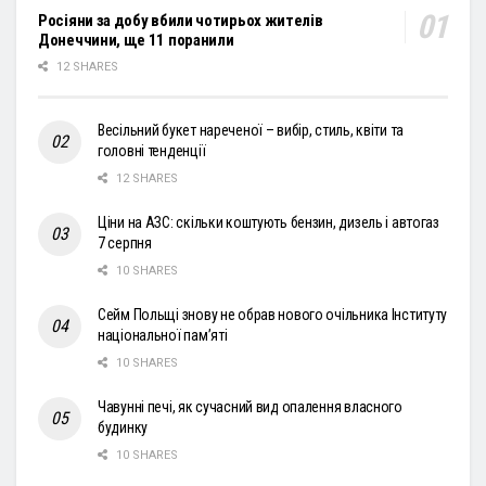
Росіяни за добу вбили чотирьох жителів
Донеччини, ще 11 поранили
12 SHARES
Весільний букет нареченої – вибір, стиль, квіти та
головні тенденції
12 SHARES
Ціни на АЗС: скільки коштують бензин, дизель і автогаз
7 серпня
10 SHARES
Сейм Польщі знову не обрав нового очільника Інституту
національної пам’яті
10 SHARES
Чавунні печі, як сучасний вид опалення власного
будинку
10 SHARES