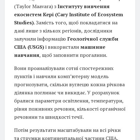
(Taylor Maavara) з
Інституту вивчення
екосистем Кері (Cary Institute of Ecosystem
Studies)
. Замість того, щоб покладатися на
дані лише з кількох регіонів, дослідники
залучили інформацію
Геологічної служби
США (USGS)
і використали
машинне
навчання
, щоб заповнити прогалини.
Вони проаналізували сотні спостережних
пунктів і навчили комп’ютерну модель
прогнозувати, скільки вуглецю кожна річкова
ділянка поглинає чи викидає. У розрахунок
бралися параметри освітлення, температури,
рівня поживних речовин, кількості органічної
речовини та швидкості течії.
Потім результати масштабували на всі річки
та струмки континентальної частини США.