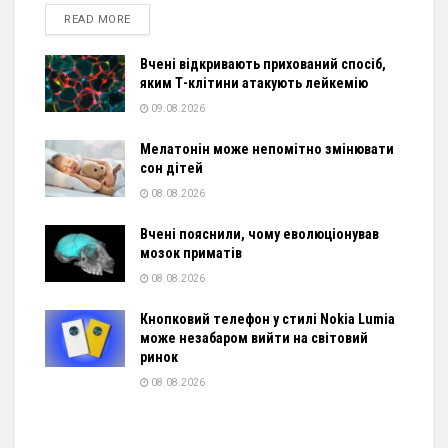
DETAILS
READ MORE
Вчені відкривають прихований спосіб,
яким Т-клітини атакують лейкемію
09.08.2026
Мелатонін може непомітно змінювати
сон дітей
08.08.2026
Вчені пояснили, чому еволюціонував
мозок приматів
08.08.2026
Кнопковий телефон у стилі Nokia Lumia
може незабаром вийти на світовий
ринок
08.08.2026