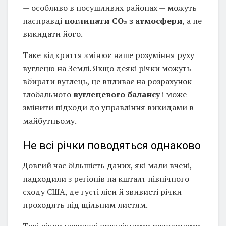
— особливо в посушливих районах — можуть
насправді
поглинати CO₂ з атмосфери
, а не
викидати його.
Таке відкриття змінює наше розуміння руху
вуглецю на Землі. Якщо деякі річки можуть
вбирати вуглець, це впливає на розрахунок
глобального
вуглецевого балансу
і може
змінити підходи до управління викидами в
майбутньому.
Не всі річки поводяться однаково
Довгий час більшість даних, які мали вчені,
надходили з регіонів на кшталт північного
сходу США, де густі ліси й звивисті річки
проходять під щільним листям.
Такі річки насичені органічними речовинами