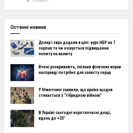
13 SHARES
Останні новини
Долар і євро додали в ціні: курс НБУ на 7
серпня та чи очікується підвищення
попиту на валюту
Вчені розкривають, скільки фізичних вправ
насправді потрібно для захисту серця
У Німеччині заявили, що країна щодня
стикається з “гібридною війною”
В Україні сьогодні короткочасні дощі,
вдень до +33°