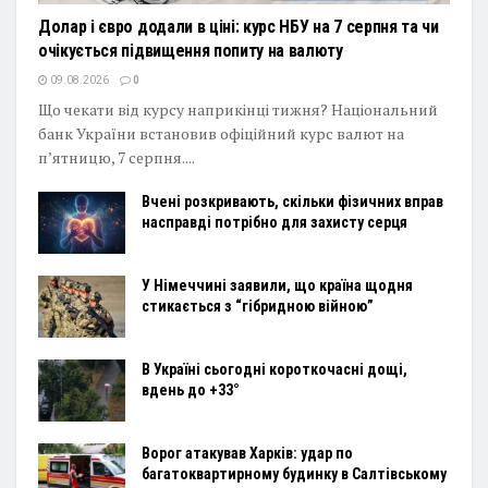
Долар і євро додали в ціні: курс НБУ на 7 серпня та чи
очікується підвищення попиту на валюту
09.08.2026
0
Що чекати від курсу наприкінці тижня? Національний
банк України встановив офіційний курс валют на
п’ятницю, 7 серпня....
Вчені розкривають, скільки фізичних вправ
насправді потрібно для захисту серця
У Німеччині заявили, що країна щодня
стикається з “гібридною війною”
В Україні сьогодні короткочасні дощі,
вдень до +33°
Ворог атакував Харків: удар по
багатоквартирному будинку в Салтівському