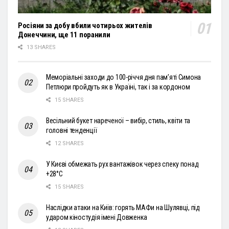
Росіяни за добу вбили чотирьох жителів
Донеччини, ще 11 поранили
13 SHARES
Меморіальні заходи до 100-річчя дня пам’яті Симона
Петлюри пройдуть як в Україні, так і за кордоном
15 SHARES
Весільний букет нареченої – вибір, стиль, квіти та
головні тенденції
12 SHARES
У Києві обмежать рух вантажівок через спеку понад
+28°С
15 SHARES
Наслідки атаки на Київ: горять МАФи на Шулявці, під
ударом кіностудія імені Довженка