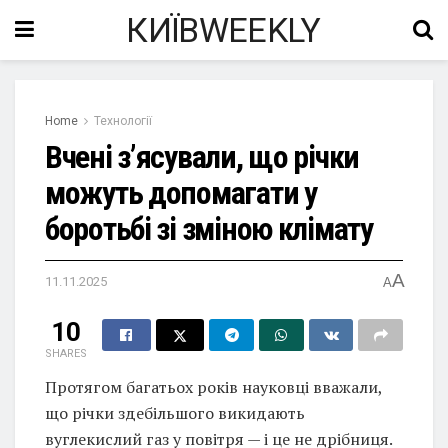
КИЇВWEEKLY
Home
Технології
Вчені з’ясували, що річки
можуть допомагати у
боротьбі зі зміною клімату
A
11.11.2025
A
10
SHARES
Протягом багатьох років науковці вважали,
що річки здебільшого викидають
вуглекислий газ у повітря — і це не дрібниця.