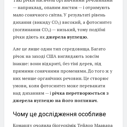
— наприклад, опалим листям — і отримують
мало сонячного світла. У результаті рівень
дихання (викиду CO₂) високий, а фотосинтез
(поглинання CO₂) — низький, тому подібні
річки діють як
джерела вуглецю
.
Але це лише один тип середовища. Багато
річок на заході США виглядають зовсім
інакше: вони відкриті, без тіні дерев, під
прямими сонячними променями. До того ж у
них менше органічних речовин. Це створює
умови, коли фотосинтез може переважати
над диханням — і
річка перетворюється з
джерела вуглецю на його поглинач
.
Чому це дослідження особливе
Команду очолила біогеохімік Тейлор Маавара