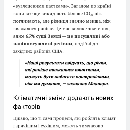
«вуглецевими пастками». Загалом по країні
вони все ще викидають більше CO₂, ніж
поглинають, але різниця значно менша, ніж
вважалося раніше. Це має велике значення,
адже
65% суші Землі — це посушливі або
напівпосушливі регіони
, подібні до
західних районів США.
«Наші результати свідчать, що річки,
які раніше вважалися винятками,
можуть бути набагато поширенішими,
ніж ми думали», — зазначає Маавара.
Кліматичні зміни додають нових
факторів
Цікаво, що ті самі процеси, які роблять клімат
гарячішим і сухішим, можуть тимчасово