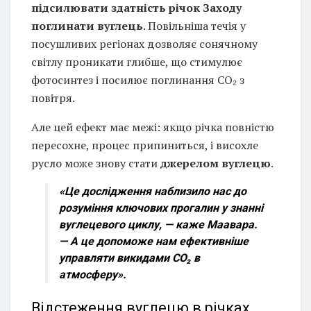
підсилювати здатність річок Заходу
поглинати вуглець
. Повільніша течія у
посушливих регіонах дозволяє сонячному
світлу проникати глибше, що стимулює
фотосинтез і посилює поглинання CO₂ з
повітря.
Але цей ефект має межі: якщо річка повністю
пересохне, процес припиниться, і висохле
русло може знову стати
джерелом вуглецю
.
«Це дослідження наблизило нас до
розуміння ключових прогалин у знанні
вуглецевого циклу, — каже Маавара.
— А це допоможе нам ефективніше
управляти викидами CO₂ в
атмосферу».
Відстеження вуглецю в річках