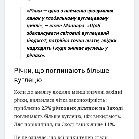
«Річки — одна з найменш зрозумілих
ланок у глобальному вуглецевому
циклі», — каже Маавара. «Щоб
збалансувати світовий вуглецевий
бюджет, потрібно точно знати, звідки
надходить і куди зникає вуглець у
річках».
Річки, що поглинають більше
вуглецю
Коли до аналізу додали менш вивчені західні
річки, виявилася чітка закономірність:
приблизно
25% річкових ділянок на Заході
поглинають більше вуглецю, ніж викидають.
Для порівняння, на Сході таких лише
11%
.
Це не означає, що всі річки тепер стали