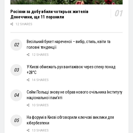
Росіяни за добу вбили чотирьох жителів
Донеччини, ще 11 поранили
12 SHARES
Весільний букет нареченої – вибір, стиль, квіти та
головні тенденції
12 SHARES
У Києві обмежать рух вантажівок через спеку понад
+28°С
14 SHARES
Сейм Польщі знову не обрав нового очільника Інституту
національної пам’яті
10 SHARES
На форумі в Києві обговорили ключові виклики для
кібербезпеки
13 SHARES