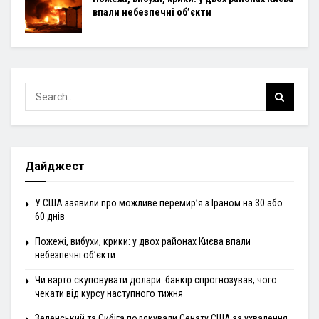
впали небезпечні об’єкти
Дайджест
У США заявили про можливе перемир’я з Іраном на 30 або
60 днів
Пожежі, вибухи, крики: у двох районах Києва впали
небезпечні об’єкти
Чи варто скуповувати долари: банкір спрогнозував, чого
чекати від курсу наступного тижня
Зеленський та Сибіга подякували Сенату США за ухвалення