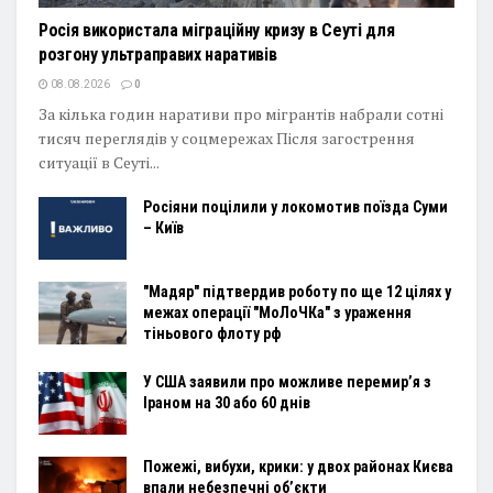
Росія використала міграційну кризу в Сеуті для
розгону ультраправих наративів
08.08.2026
0
За кілька годин наративи про мігрантів набрали сотні
тисяч переглядів у соцмережах Після загострення
ситуації в Сеуті...
Росіяни поцілили у локомотив поїзда Суми
– Київ
"Мадяр" підтвердив роботу по ще 12 цілях у
межах операції "МоЛоЧКа" з ураження
тіньового флоту рф
У США заявили про можливе перемир’я з
Іраном на 30 або 60 днів
Пожежі, вибухи, крики: у двох районах Києва
впали небезпечні об’єкти