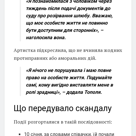
«Я познайомилася з чоловіком через
тиждень після подачі документів до
суду про розірвання шлюбу. Вважаю,
що моє особисте життя не повинно
бути доступним для сторонніх»,
–
наголосила вона.
Артистка підкреслила, що не вчиняла жодних
протиправних або аморальних дій.
«Я нічого не порушувала і маю повне
право на особисте життя. Подумайте
самі, кому вигідно виставляти мене в
ролі зрадниці», –
додала Тополя.
Що передувало скандалу
Події розгорталися в такій послідовності:
10 січня, за словами співачки, їй почали