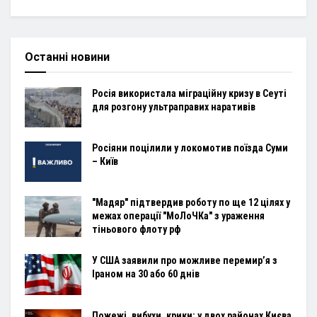
Останні новини
Росія використала міграційну кризу в Сеуті
для розгону ультраправих наративів
Росіяни поцілили у локомотив поїзда Суми
– Київ
"Мадяр" підтвердив роботу по ще 12 цілях у
межах операції "МоЛоЧКа" з ураження
тіньового флоту рф
У США заявили про можливе перемир’я з
Іраном на 30 або 60 днів
Пожежі, вибухи, крики: у двох районах Києва