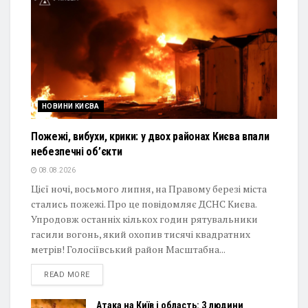
НОВИНИ КИЄВА
Пожежі, вибухи, крики: у двох районах Києва впали
небезпечні об’єкти
08.08.2026
Цієї ночі, восьмого липня, на Правому березі міста
стались пожежі. Про це повідомляє ДСНС Києва.
Упродовж останніх кількох годин рятувальники
гасили вогонь, який охопив тисячі квадратних
метрів! Голосіївський район Масштабна...
DETAILS
READ MORE
Атака на Київ і область: 3 людини