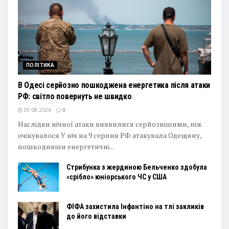
ПОЛІТИКА
В Одесі серйозно пошкоджена енергетика після атаки
РФ: світло повернуть не швидко
09.08.2026
0
Наслідки нічної атаки виявилися серйознішими, ніж
очікувалося У ніч на 9 серпня РФ атакувала Одещину,
пошкодивши енергетичні...
Стрибунка з жердиною Бельченко здобула
«срібло» юніорського ЧС у США
ФІФА захистила Інфантіно на тлі закликів
до його відставки