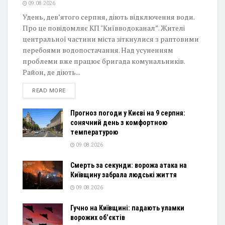
09.08.2026
Удень, дев’ятого серпня, діють відключення води.
Про це повідомляє КП "Київводоканал”. Жителі
центральної частини міста зіткнулися з раптовими
перебоями водопостачання. Над усуненням
проблеми вже працює бригада комунальників.
Район, де діють...
DETAILS
READ MORE
Прогноз погоди у Києві на 9 серпня:
сонячний день з комфортною
температурою
09.08.2026
Смерть за секунди: ворожа атака на
Київщину забрала людські життя
09.08.2026
Гучно на Київщині: падають уламки
ворожих об’єктів