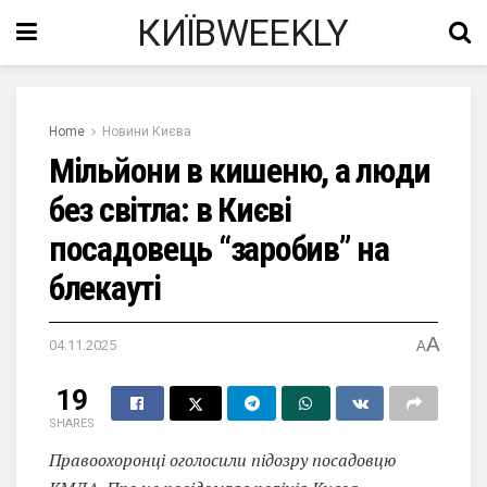
КИЇВWEEKLY
Home
Новини Києва
Мільйони в кишеню, а люди
без світла: в Києві
посадовець “заробив” на
блекауті
A
04.11.2025
A
19
SHARES
Правоохоронці оголосили підозру посадовцю