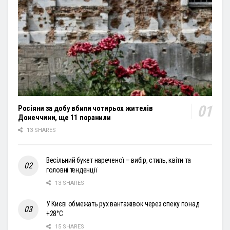
Росіяни за добу вбили чотирьох жителів
Донеччини, ще 11 поранили
13 SHARES
Весільний букет нареченої – вибір, стиль, квіти та
головні тенденції
13 SHARES
У Києві обмежать рух вантажівок через спеку понад
+28°С
15 SHARES