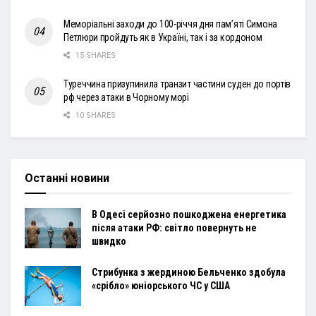
Меморіальні заходи до 100-річчя дня пам’яті Симона
Петлюри пройдуть як в Україні, так і за кордоном
15 SHARES
Туреччина призупинила транзит частини суден до портів
рф через атаки в Чорному морі
10 SHARES
Останні новини
В Одесі серйозно пошкоджена енергетика
після атаки РФ: світло повернуть не
швидко
Стрибунка з жердиною Бельченко здобула
«срібло» юніорського ЧС у США