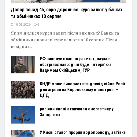
Долар понад 45, євро дорожчає: курс валют у банках
та обмінниках 10 серпня
10.08.2026
0
Як змінилися курси валют після вихідних? Банки та
обмінники оновили курс валют на 10 серпня. Після
вихідних...
РФ виконує план по ракетах, пауза в
обстрілах навряд чи буде: інтервʼю з
Вадимом Скібіцьким, ГУР
КНДР може використати досвід війни Росії
для агресії на Корейському півострові –
ЦПД
росіяни вночі атакували енергетику у
Запоріжжі
У Києві стався прорив водопроводу, автівка