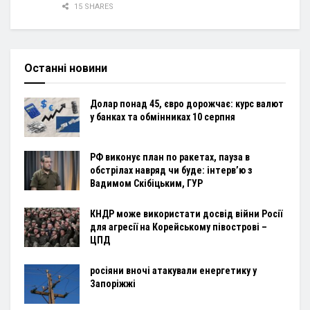
15 SHARES
Останні новини
Долар понад 45, євро дорожчає: курс валют
у банках та обмінниках 10 серпня
РФ виконує план по ракетах, пауза в
обстрілах навряд чи буде: інтервʼю з
Вадимом Скібіцьким, ГУР
КНДР може використати досвід війни Росії
для агресії на Корейському півострові –
ЦПД
росіяни вночі атакували енергетику у
Запоріжжі