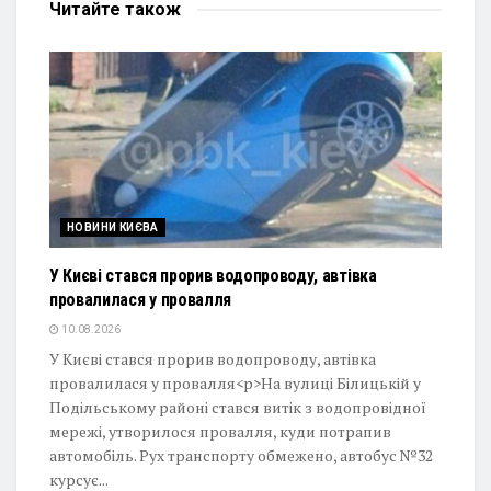
Читайте
також
НОВИНИ КИЄВА
У Києві стався прорив водопроводу, автівка
провалилася у провалля
10.08.2026
У Києві стався прорив водопроводу, автівка
провалилася у провалля<p>На вулиці Білицькій у
Подільському районі стався витік з водопровідної
мережі, утворилося провалля, куди потрапив
автомобіль. Рух транспорту обмежено, автобус №32
курсує...