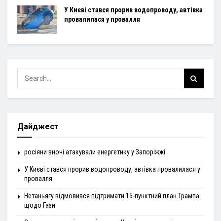
У Києві стався прорив водопроводу, автівка
провалилася у провалля
Дайджест
росіяни вночі атакували енергетику у Запоріжжі
У Києві стався прорив водопроводу, автівка провалилася у
провалля
Нетаньягу відмовився підтримати 15-пунктний план Трампа
щодо Гази