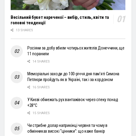
Весільний букет нареченої – вибір, стиль, квіти та
головні тенденції
13 SHARES
Росіяни за добу вбили чотирьох жителів Донеччини, ще
11 поранили
14 SHARES
Меморіальні заходи до 100-річчя дня пам’яті Симона
Петлюри пройдуть як в Україні, так і за кордоном
16 SHARES
У Києві обмежать рух вантажівок через спеку понад
+28°С
15 SHARES
Чи стрибне долар наприкінці червня та чому в
обмінниках високі “цінники”: що каже банкір