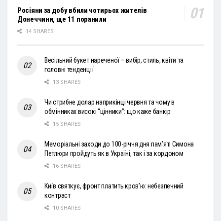
Росіяни за добу вбили чотирьох жителів
Донеччини, ще 11 поранили
14 SHARES
Весільний букет нареченої – вибір, стиль, квіти та
головні тенденції
13 SHARES
Чи стрибне долар наприкінці червня та чому в
обмінниках високі “цінники”: що каже банкір
15 SHARES
Меморіальні заходи до 100-річчя дня пам’яті Симона
Петлюри пройдуть як в Україні, так і за кордоном
16 SHARES
Київ святкує, фронт платить кров’ю: небезпечний
контраст
10 SHARES