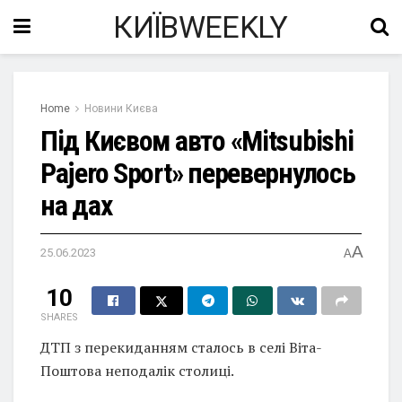
КИЇВWEEKLY
Home
Новини Києва
Під Києвом авто «Mitsubishi
Pajero Sport» перевернулось
на дах
A
25.06.2023
A
10
SHARES
ДТП з перекиданням сталось в селі Віта-
Поштова неподалік столиці.