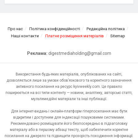
Про нас
Політика конфіденційності
Редакційна політика
Наші контакти
Платне розміщення матеріалів
Sitemap
Реклама:
digestmediaholding@gmail.com
Використання будь-яких матеріалів, опублікованих на сайті,
дозволяється лише за умови обов’язкового та коректного зазначення
активного посилання на ресурс kyivweekly.com. Це правило
поширюється на всі типи контенту — новини, аналітику, авторські статті,
мультимедійні матеріали та інші публікації.
Для інтернет-видань і онлайн-платформ гіперпосилання має бути
відкритим і доступним для індексації пошуковими системами.
Рекомендовано розміщувати його безпосередньо в підзаголовку
матеріалу або в першому абзаці тексту, щоб забезпечити коректне
посилання на джерело та підвищити прозорість походження інформації.