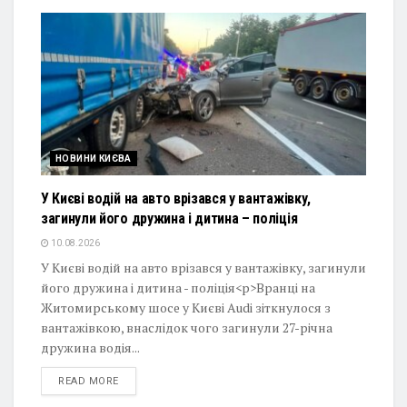
НОВИНИ КИЄВА
У Києві водій на авто врізався у вантажівку,
загинули його дружина і дитина – поліція
10.08.2026
У Києві водій на авто врізався у вантажівку, загинули
його дружина і дитина - поліція<p>Вранці на
Житомирському шосе у Києві Audi зіткнулося з
вантажівкою, внаслідок чого загинули 27-річна
дружина водія...
DETAILS
READ MORE