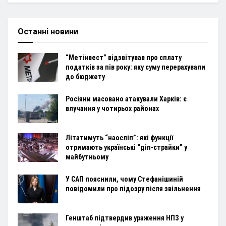
Останні новини
“Метінвест” відзвітував про сплату
податків за пів року: яку суму перерахували
до бюджету
Росіяни масовано атакували Харків: є
влучання у чотирьох районах
Літатимуть “наосліп”: які функції
отримають українські “діп-страйки” у
майбутньому
У САП пояснили, чому Стефанішиній
повідомили про підозру після звільнення
Генштаб підтвердив ураження НПЗ у