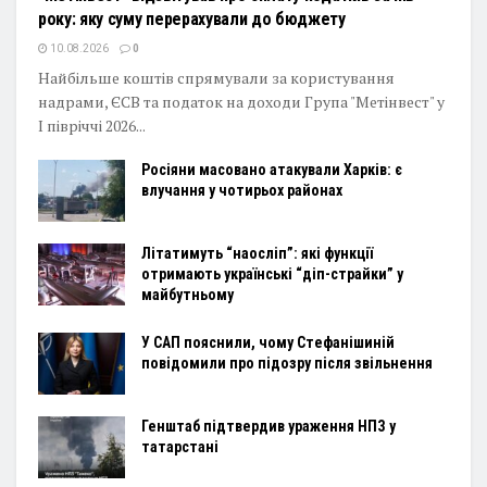
року: яку суму перерахували до бюджету
10.08.2026
0
Найбільше коштів спрямували за користування
надрами, ЄСВ та податок на доходи Група "Метінвест" у
I півріччі 2026...
Росіяни масовано атакували Харків: є
влучання у чотирьох районах
Літатимуть “наосліп”: які функції
отримають українські “діп-страйки” у
майбутньому
У САП пояснили, чому Стефанішиній
повідомили про підозру після звільнення
Генштаб підтвердив ураження НПЗ у
татарстані