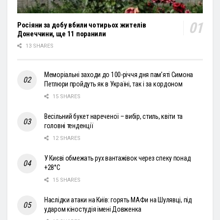
Росіяни за добу вбили чотирьох жителів
Донеччини, ще 11 поранили
13 SHARES
Меморіальні заходи до 100-річчя дня пам’яті Симона
Петлюри пройдуть як в Україні, так і за кордоном
15 SHARES
Весільний букет нареченої – вибір, стиль, квіти та
головні тенденції
12 SHARES
У Києві обмежать рух вантажівок через спеку понад
+28°С
15 SHARES
Наслідки атаки на Київ: горять МАФи на Шулявці, під
ударом кіностудія імені Довженка