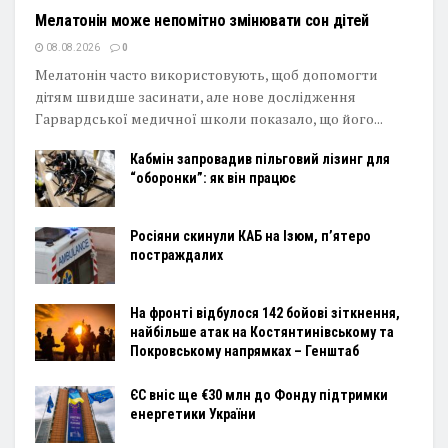
Мелатонін може непомітно змінювати сон дітей
08.08.2026
0
Мелатонін часто використовують, щоб допомогти
дітям швидше засинати, але нове дослідження
Гарвардської медичної школи показало, що його...
Кабмін запровадив пільговий лізинг для
“оборонки”: як він працює
Росіяни скинули КАБ на Ізюм, п’ятеро
постраждалих
На фронті відбулося 142 бойові зіткнення,
найбільше атак на Костянтинівському та
Покровському напрямках – Генштаб
ЄС вніс ще €30 млн до Фонду підтримки
енергетики України