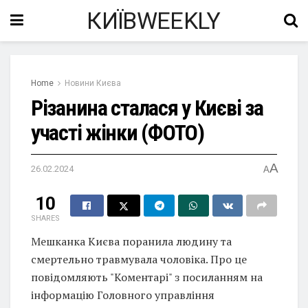
КИЇВWEEKLY
Home
Новини Києва
Різанина сталася у Києві за
участі жінки (ФОТО)
A
26.02.2024
A
10
SHARES
Мешканка Києва поранила людину та
смертельно травмувала чоловіка. Про це
повідомляють "Коментарі" з посиланням на
інформацію Головного управління