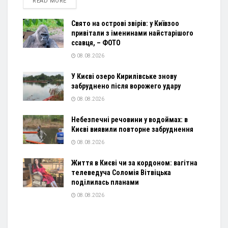
DETAILS
READ MORE
Свято на острові звірів: у Київзоо
привітали з іменинами найстарішого
ссавця, – ФОТО
08.08.2026
У Києві озеро Кирилівське знову
забруднено після ворожего удару
08.08.2026
Небезпечні речовини у водоймах: в
Києві виявили повторне забруднення
08.08.2026
Життя в Києві чи за кордоном: вагітна
телеведуча Соломія Вітвіцька
поділилась планами
08.08.2026