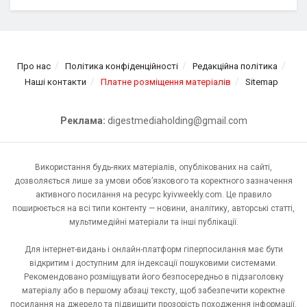
Про нас
Політика конфіденційності
Редакційна політика
Наші контакти
Платне розміщення матеріалів
Sitemap
Реклама:
digestmediaholding@gmail.com
Використання будь-яких матеріалів, опублікованих на сайті,
дозволяється лише за умови обов’язкового та коректного зазначення
активного посилання на ресурс kyivweekly.com. Це правило
поширюється на всі типи контенту — новини, аналітику, авторські статті,
мультимедійні матеріали та інші публікації.
Для інтернет-видань і онлайн-платформ гіперпосилання має бути
відкритим і доступним для індексації пошуковими системами.
Рекомендовано розміщувати його безпосередньо в підзаголовку
матеріалу або в першому абзаці тексту, щоб забезпечити коректне
посилання на джерело та підвищити прозорість походження інформації.