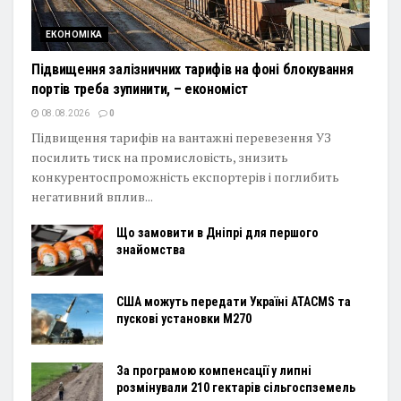
ЕКОНОМІКА
Підвищення залізничних тарифів на фоні блокування
портів треба зупинити, – економіст
08.08.2026
0
Підвищення тарифів на вантажні перевезення УЗ
посилить тиск на промисловість, знизить
конкурентоспроможність експортерів і поглибить
негативний вплив...
Що замовити в Дніпрі для першого
знайомства
США можуть передати Україні ATACMS та
пускові установки M270
За програмою компенсації у липні
розмінували 210 гектарів сільгоспземель