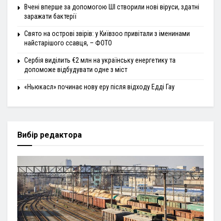
Вчені вперше за допомогою ШІ створили нові віруси, здатні
заражати бактерії
Свято на острові звірів: у Київзоо привітали з іменинами
найстарішого ссавця, – ФОТО
Сербія виділить €2 млн на українську енергетику та
допоможе відбудувати одне з міст
«Ньюкасл» починає нову еру після відходу Едді Гау
Вибір редактора