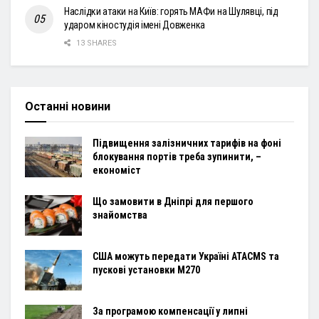
Наслідки атаки на Київ: горять МАФи на Шулявці, під
ударом кіностудія імені Довженка
13 SHARES
Останні новини
Підвищення залізничних тарифів на фоні
блокування портів треба зупинити, –
економіст
Що замовити в Дніпрі для першого
знайомства
США можуть передати Україні ATACMS та
пускові установки M270
За програмою компенсації у липні