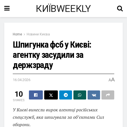
КИЇВWEEKLY
Home
Новини Києва
Шпигунка фсб у Києві:
агентку засудили за
держзраду
A
16.04.2026
A
10
SHARES
У Києві винесли вирок агентці російських
спецслужб, яка шпигувала за об’єктами Сил
оборони.