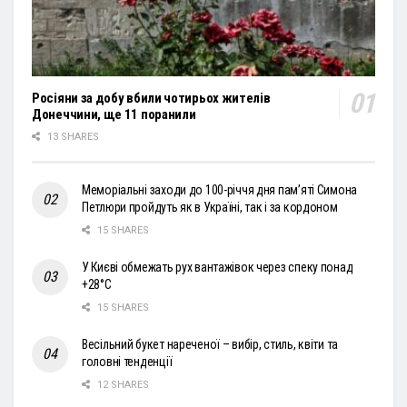
Росіяни за добу вбили чотирьох жителів
Донеччини, ще 11 поранили
13 SHARES
Меморіальні заходи до 100-річчя дня пам’яті Симона
Петлюри пройдуть як в Україні, так і за кордоном
15 SHARES
У Києві обмежать рух вантажівок через спеку понад
+28°С
15 SHARES
Весільний букет нареченої – вибір, стиль, квіти та
головні тенденції
12 SHARES