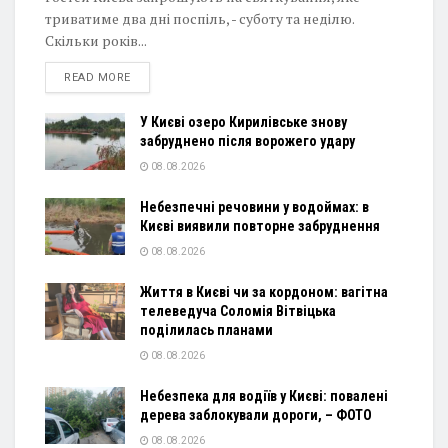
триватиме два дні поспіль, - суботу та неділю.
Скільки років...
DETAILS
READ MORE
У Києві озеро Кирилівське знову
забруднено після ворожего удару
08.08.2026
Небезпечні речовини у водоймах: в
Києві виявили повторне забруднення
08.08.2026
Життя в Києві чи за кордоном: вагітна
телеведуча Соломія Вітвіцька
поділилась планами
08.08.2026
Небезпека для водіїв у Києві: повалені
дерева заблокували дороги, – ФОТО
08.08.2026