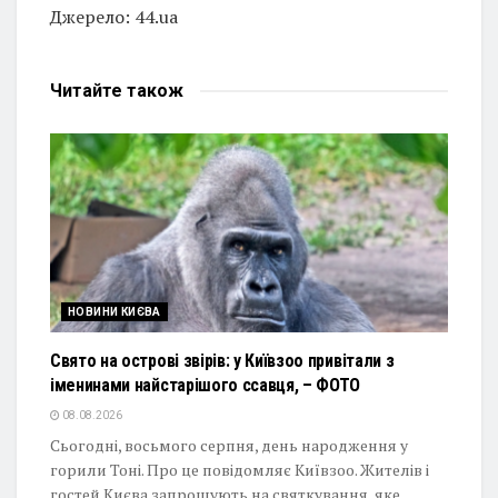
Джерело: 44.ua
Читайте
також
НОВИНИ КИЄВА
Свято на острові звірів: у Київзоо привітали з
іменинами найстарішого ссавця, – ФОТО
08.08.2026
Сьогодні, восьмого серпня, день народження у
горили Тоні. Про це повідомляє Київзоо. Жителів і
гостей Києва запрошують на святкування, яке