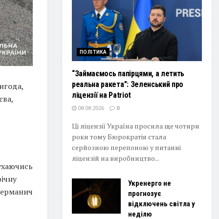
ПОЛІТИКА
“Займаємось папірцями, а летить
реальна ракета”: Зеленський про
игода,
ліцензії на Patriot
єва,
08.08.2026
0
Ці ліцензії Україна просила ще чотири
роки тому Бюрократія стала
серйозною перепоною у питанні
ліцензій на виробництво...
рухаючись
річну
Укренерго не
 Керманич
прогнозує
відключень світла у
неділю