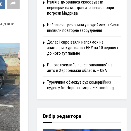
Італія відмовилася скасовувати
перевірки на кордоні з Іспанією попри
погрози Мадрида
и двоє
Небезпечні речовини у водоймах: в Києві
виявили повторне забруднення
Долар і євро взяли напрямок на
зниження: курс валют НБУ на 10 серпня і
до чого тут пальне
РФ оголосила “вільне полювання” на
авто в Херсонській області, – ОВА
Туреччина обмежує рух комерційних
суден у бік Чорного моря – Bloomberg
Вибір редактора