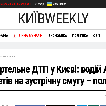
не розміщення матеріалів
Sitemap
Українська
КИЇВWEEKLY
РАЇНА
ВІЙНА В УКРАЇНІ
ЕКОНОМІКА
ПОЛІТИКА
СВІТ
вини Києва
ртельне ДТП у Києві: водій 
тів на зустрічну смугу – пол