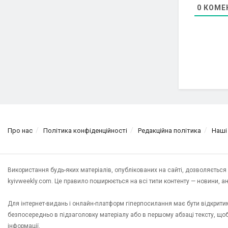
0
КОМЕ
Про нас
Політика конфіденційності
Редакційна політика
Наші
Використання будь-яких матеріалів, опублікованих на сайті, дозволяєтьс
kyivweekly.com. Це правило поширюється на всі типи контенту — новини, анал
Для інтернет-видань і онлайн-платформ гіперпосилання має бути відкрит
безпосередньо в підзаголовку матеріалу або в першому абзаці тексту, щ
інформації.