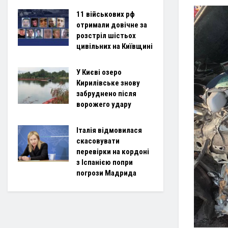
11 військових рф
отримали довічне за
розстріл шістьох
цивільних на Київщині
У Києві озеро
Кирилівське знову
забруднено після
ворожего удару
Італія відмовилася
скасовувати
перевірки на кордоні
з Іспанією попри
погрози Мадрида