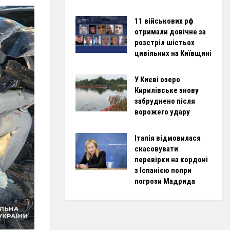
11 військових рф
отримали довічне за
розстріл шістьох
цивільних на Київщині
У Києві озеро
Кирилівське знову
забруднено після
ворожего удару
Італія відмовилася
скасовувати
перевірки на кордоні
з Іспанією попри
погрози Мадрида