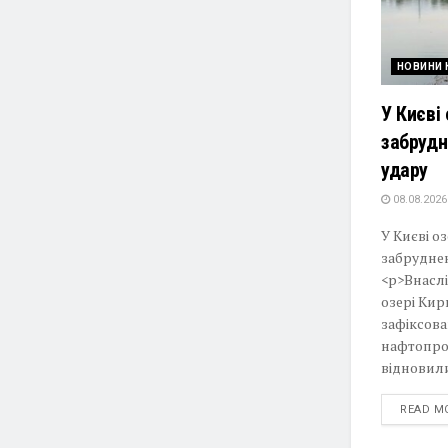
НОВИНИ 
У Києві
забрудн
удару
08.08.2026
У Києві о
забруднен
<p>Внаслі
озері Кир
зафіксов
нафтопрод
відновили
READ M