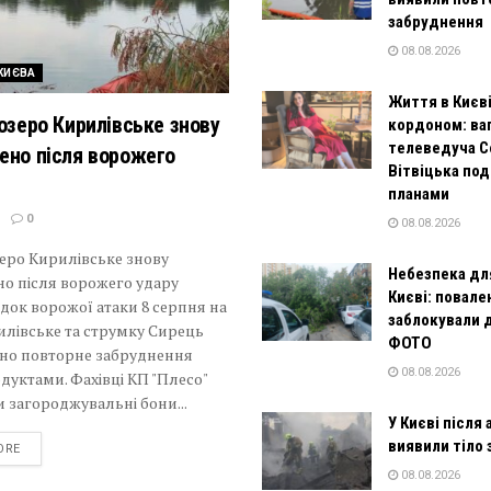
забруднення
08.08.2026
КИЄВА
Життя в Києві
 озеро Кирилівське знову
кордоном: ва
телеведуча С
ено після ворожего
Вітвіцька под
планами
0
08.08.2026
зеро Кирилівське знову
Небезпека для
о після ворожего удару
Києві: повале
док ворожої атаки 8 серпня на
заблокували д
илівське та струмку Сирець
ФОТО
ано повторне забруднення
08.08.2026
уктами. Фахівці КП "Плесо"
 загороджувальні бони...
У Києві після
виявили тіло 
DETAILS
ORE
08.08.2026