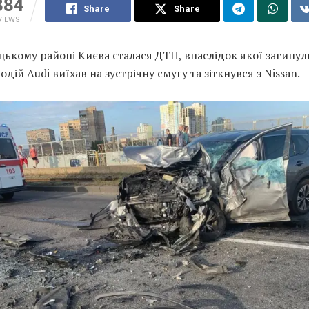
384
Share
Share
VIEWS
ькому районі Києва сталася ДТП, внаслідок якої загинул
одій Audi виїхав на зустрічну смугу та зіткнувся з Nissan.