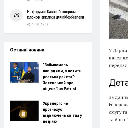
15 SHARES
На форумі в Києві обговорили
ключові виклики для кібербезпеки
14 SHARES
Останні новини
У Дарни
внаслідо
передає
“Займаємось
папірцями, а летить
реальна ракета”:
Дета
Зеленський про
ліцензії на Patriot
За даним
Укренерго не
із перев
прогнозує
смугу та
відключень світла у
та його 
неділю