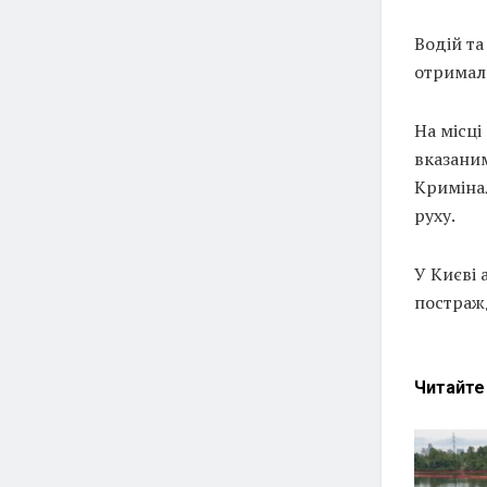
Водій та
отримали
На місці
вказаним
Криміна
руху.
У Києві 
постражд
Читайт