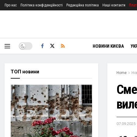
Про нас
Політика конфіденційності
Редакційна політика
Наші контакти
Плат
НОВИНИ КИЄВА
УК
ТОП новини
Home
Но
Сме
виле
07.09.2025