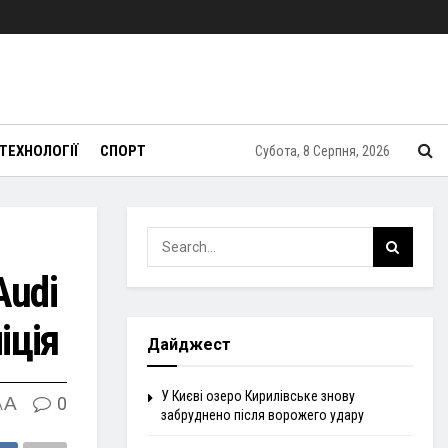
ТЕХНОЛОГІЇ
СПОРТ
Субота, 8 Серпня, 2026
Audi
іція
Дайджест
У Києві озеро Кирилівське знову
A
0
A
забруднено після ворожего удару