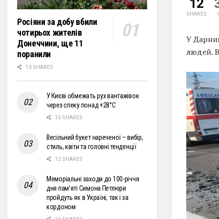
12
SHARES
Росіяни за добу вбили
чотирьох жителів
У Дарниц
Донеччини, ще 11
людей. В
поранили
13 SHARES
У Києві обмежать рух вантажівок
через спеку понад +28°С
15 SHARES
Весільний букет нареченої – вибір,
стиль, квіти та головні тенденції
12 SHARES
Меморіальні заходи до 100-річчя
дня пам’яті Симона Петлюри
пройдуть як в Україні, так і за
кордоном