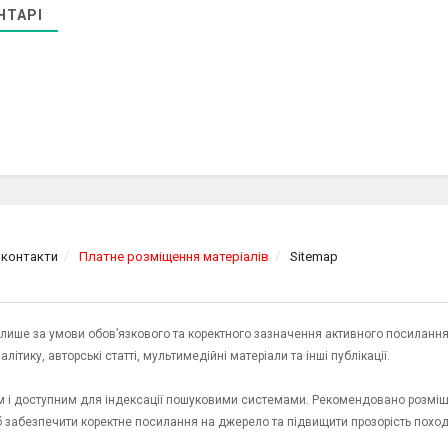
НТАРІ
 контакти
Платне розміщення матеріалів
Sitemap
я лише за умови обов’язкового та коректного зазначення активного посилання
ітику, авторські статті, мультимедійні матеріали та інші публікації.
им і доступним для індексації пошуковими системами. Рекомендовано розміщ
об забезпечити коректне посилання на джерело та підвищити прозорість пох