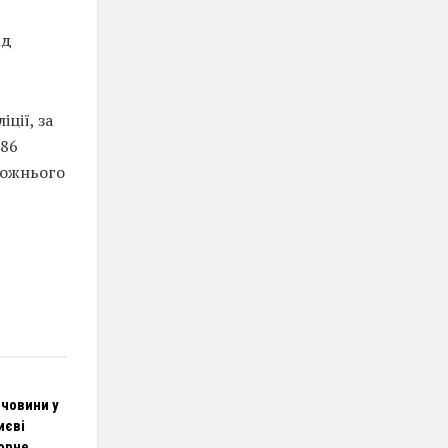
ід
ції, за
286
рожнього
ечовини у
иєві
орне