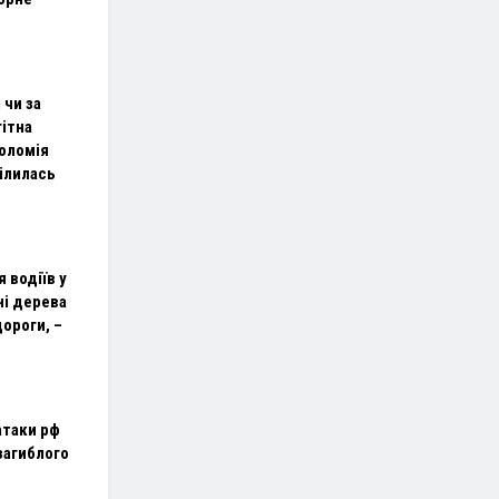
 чи за
гітна
оломія
ілилась
 водіїв у
ні дерева
ороги, –
 атаки рф
загиблого