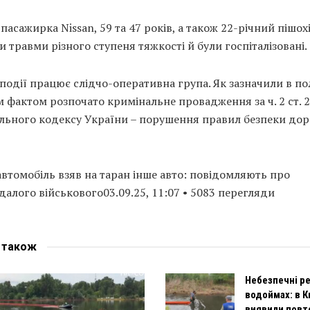
 пасажирка Nissan, 59 та 47 років, а також 22-річний пішох
 травми різного ступеня тяжкості й були госпіталізовані.
 події працює слідчо-оперативна група. Як зазначили в полі
 фактом розпочато кримінальне провадження за ч. 2 ст. 
льного кодексу України – порушення правил безпеки до
автомобіль взяв на таран інше авто: повідомляють про
алого військового03.09.25, 11:07 • 5083 перегляди
е
також
Небезпечні р
водоймах: в К
виявили повт