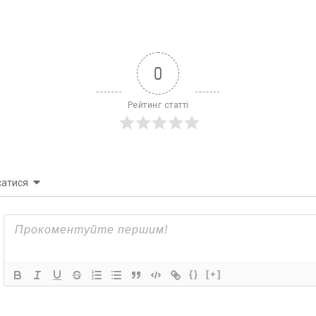
0
Рейтинг статті
сатися
{}
[+]