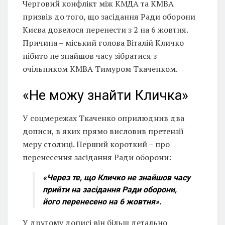
Черговий конфлікт між КМДА та КМВА
призвів до того, що засідання Ради оборони
Києва довелося перенести з 2 на 6 жовтня.
Причина – міський голова Віталій Кличко
нібито не знайшов часу зібратися з
очільником КМВА Тимуром Ткаченком.
«Не можу знайти Кличка»
У соцмережах Ткаченко оприлюднив два
дописи, в яких прямо висловив претензії
меру столиці. Перший короткий – про
перенесення засідання Ради оборони:
«Через те, що Кличко не знайшов часу
прийти на засідання Ради оборони,
його перенесено на 6 жовтня».
У другому дописі він більш детально