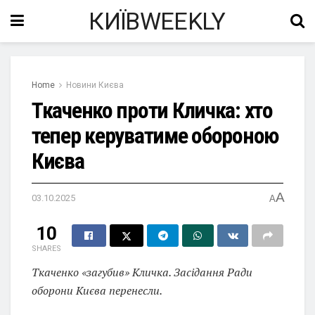
КИЇВWEEKLY
Home
Новини Києва
Ткаченко проти Кличка: хто
тепер керуватиме обороною
Києва
A
03.10.2025
A
10
SHARES
Ткаченко «загубив» Кличка. Засідання Ради
оборони Києва перенесли.