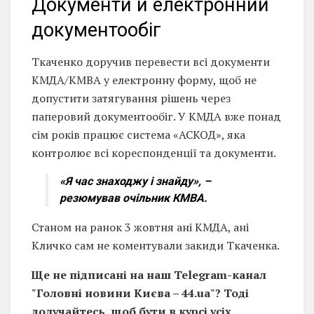
Документи й електронний
документообіг
Ткаченко доручив перевести всі документи
КМДА/КМВА у електронну форму, щоб не
допустити затягування рішень через
паперовий документообіг. У КМДА вже понад
сім років працює система «АСКОД», яка
контролює всі кореспонденції та документи.
«Я час знаходжу і знайду»,
–
резюмував очільник КМВА.
Станом на ранок 3 жовтня ані КМДА, ані
Кличко сам не коментували закиди Ткаченка.
Ще не підписані на наш Telegram-канал
"Головні новини Києва – 44.ua"? Тоді
долучайтесь, щоб бути в курсі усіх