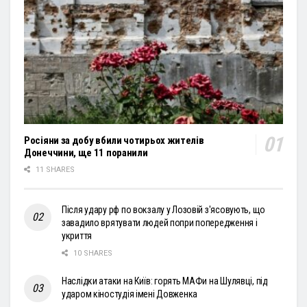
Росіяни за добу вбили чотирьох жителів
Донеччини, ще 11 поранили
11 SHARES
Після удару рф по вокзалу у Лозовій з'ясовують, що
завадило врятувати людей попри попередження і
укриття
10 SHARES
Наслідки атаки на Київ: горять МАФи на Шулявці, під
ударом кіностудія імені Довженка