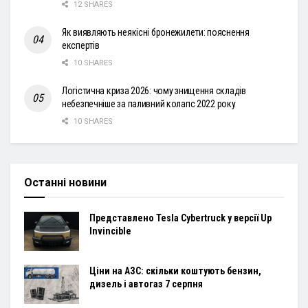
12 SHARES
Як виявляють неякісні бронежилети: пояснення
експертів
10 SHARES
Логістична криза 2026: чому знищення складів
небезпечніше за паливний колапс 2022 року
10 SHARES
Останні новини
Представлено Tesla Cybertruck у версії Up
Invincible
Ціни на АЗС: скільки коштують бензин,
дизель і автогаз 7 серпня