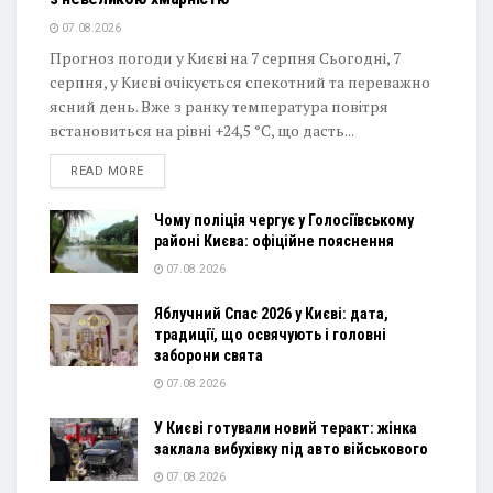
07.08.2026
Прогноз погоди у Києві на 7 серпня Сьогодні, 7
серпня, у Києві очікується спекотний та переважно
ясний день. Вже з ранку температура повітря
встановиться на рівні +24,5 °C, що дасть...
DETAILS
READ MORE
Чому поліція чергує у Голосіївському
районі Києва: офіційне пояснення
07.08.2026
Яблучний Спас 2026 у Києві: дата,
традиції, що освячують і головні
заборони свята
07.08.2026
У Києві готували новий теракт: жінка
заклала вибухівку під авто військового
07.08.2026