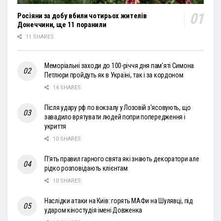
Росіяни за добу вбили чотирьох жителів
Донеччини, ще 11 поранили
11 SHARES
Меморіальні заходи до 100-річчя дня пам’яті Симона
Петлюри пройдуть як в Україні, так і за кордоном
14 SHARES
Після удару рф по вокзалу у Лозовій з'ясовують, що
завадило врятувати людей попри попередження і
укриття
10 SHARES
П’ять правил гарного свята які знають декоратори але
рідко розповідають клієнтам
10 SHARES
Наслідки атаки на Київ: горять МАФи на Шулявці, під
ударом кіностудія імені Довженка