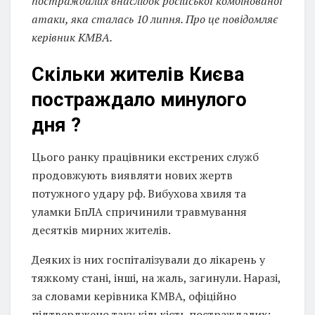
постраждалих внаслідок російської комбінованої
атаки, яка сталась 10 липня. Про це повідомляє
керівник КМВА.
Скільки жителів Києва
постраждало минулого
дня ?
Цього ранку працівники екстрених служб
продовжують виявляти нових жертв
потужного удару рф. Вибухова хвиля та
уламки БпЛА спричинили травмування
десятків мирних жителів.
Деяких із них госпіталізували до лікарень у
тяжкому стані, інші, на жаль, загинули. Наразі,
за словами керівника КМВА, офіційно
підтверджено таку кількість постраждалих: