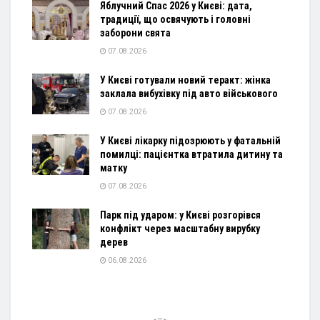
Яблучний Спас 2026 у Києві: дата,
традиції, що освячують і головні
заборони свята
07.08.2026
У Києві готували новий теракт: жінка
заклала вибухівку під авто військового
07.08.2026
У Києві лікарку підозрюють у фатальній
помилці: пацієнтка втратила дитину та
матку
07.08.2026
Парк під ударом: у Києві розгорівся
конфлікт через масштабну вирубку
дерев
06.08.2026