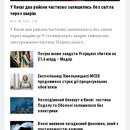
У Києві два райони частково залишились без світла
через аварію
07.08.2026
0
У Києві два райони частково залишились без світла
через аварію<p>У столиці через аварію тимчасово
знеструмлено частину Подільського...
Посуха може завдати Угорщині збитків на
$1,6 млрд – Мадяр
Ексочільниці Хмельницької МСЕК
продовжено строк дії процесуальних
обов’язків
Несподіваний блекаут в Києві: частина
Подолу та Оболоні залишилася без
електрики
Вчені виявили загадковий феномен, який є
протилежністю дежавю