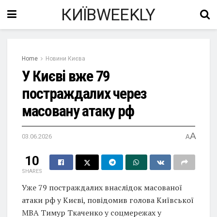
КИЇВWEEKLY
Home
Новини Києва
У Києві вже 79
постраждалих через
масовану атаку рф
A
03.06.2026
A
10
SHARES
Уже 79 постраждалих внаслідок масованої
атаки рф у Києві, повідомив голова Київської
МВА Тимур Ткаченко у соцмережах у