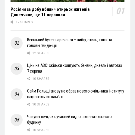
Росіяни за добу вбили чотирьох жителів
Донеччини, ще 11 поранили
12 SHARES
Весільний букет нареченої – вибір, стиль, квіти та
головні тенденції
12 SHARES
Ціни на АЗС: скільки коштують бензин, дизель і автогаз
7 серпня
10 SHARES
Сейм Польщі знову не обрав нового очільника Інституту
національної пам’яті
10 SHARES
Чавунні печі, як сучасний вид опалення власного
будинку
10 SHARES