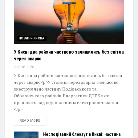
НОВИНИ КИЄВА
У Києві два райони частково залишились без світла
через аварію
07.08.2026
У Києві два райони частково залишились без світла
через аварію<p>У столиці через аварію тимчасово
знеструмлено частину Подільського та
Оболонського районів. Енергетики ДТЕК вже
працюють над відновленням електропостачання.
</p>
DETAILS
READ MORE
Несподіваний блекаут в Києві: частина